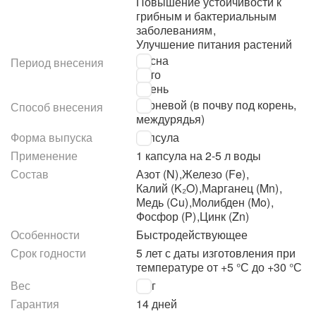
Повышение устойчивости к
грибным и бактериальным
заболеваниям
,
Улучшение питания растений
Весна
Период внесения
Лето
Осень
Корневой (в почву под корень,
Способ внесения
междурядья)
Форма выпуска
Капсула
Применение
1 капсула на 2-5 л воды
Состав
Азот (N)
,
Железо (Fe)
,
Калий (K₂O)
,
Марганец (Mn)
,
Медь (Cu)
,
Молибден (Mo)
,
Фосфор (P)
,
Цинк (Zn)
Особенности
Быстродействующее
Срок годности
5 лет с даты изготовления при
температуре от +5 °С до +30 °С
Вес
70 г
Гарантия
14 дней