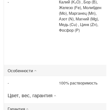
-
Калий (K₂O) , Бор (В),
Железо (Fe), Молибден
(Mo), Марганец (Mn),
Азот (N), Магний (Mg),
Медь (Cu) , Цинк (Zn),
Фосфор (P)
Особенности
-
100% растворимость
Цвет, вес, гарантия
Гарантия