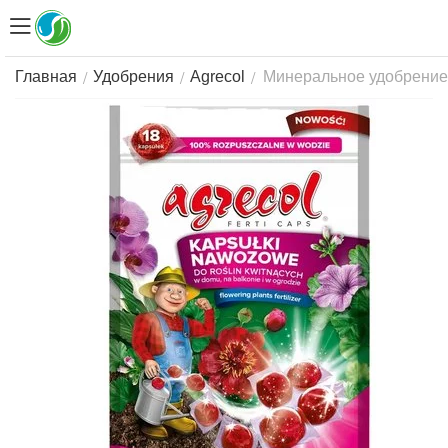
Минеральное удобрение A
/
/
/
Главная
Удобрения
Agrecol