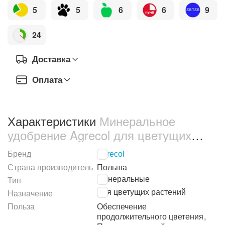
5
5
6
6
9
24
Доставка
Оплата
Характеристики
Минеральное
удобрение Agrecol для цветущих
растений в капсулах 70 г (137)
Бренд
Agrecol
Страна производитель
Польша
Минеральные
Тип
Для цветущих растений
Назначение
Польза
Обеспечение
продолжительного цветения
,