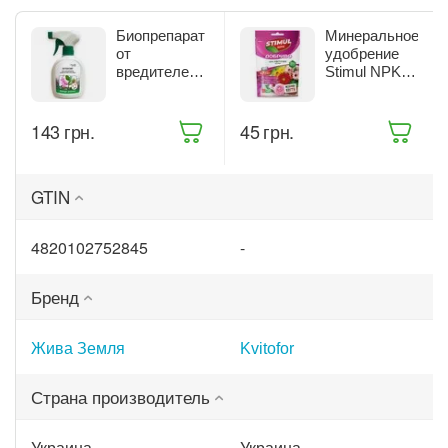
Биопрепарат
Минеральное
от
удобрение
вредителей
Stimul NPK
комнатных
для
растений
цветущих
Жива Земля
растений 200
‍143‍
грн.
‍45‍
грн.
Битоксик
г (68861)
спрей 300 мл
(ТД0045570)
GTIN
4820102752845
-
Бренд
Жива Земля
Kvitofor
Страна производитель
Украина
Украина