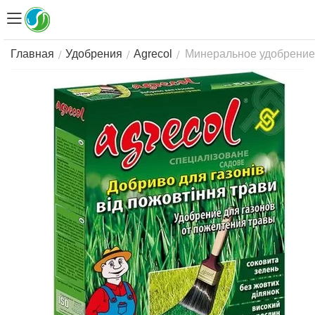
Минеральное удобрение A
/
/
/
Главная
Удобрения
Agrecol