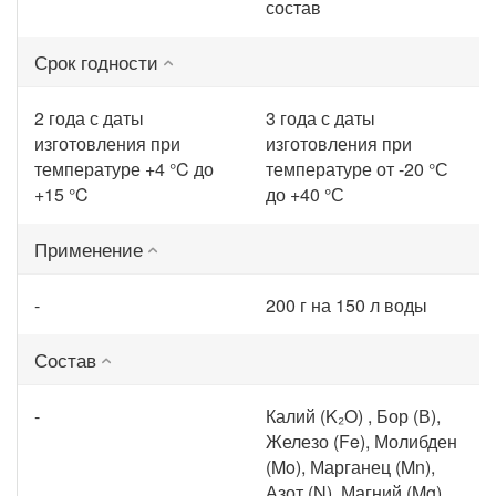
состав
Срок годности
2 года с даты
3 года с даты
изготовления при
изготовления при
температуре +4 °C до
температуре от -20 °С
+15 °C
до +40 °С
Применение
-
200 г на 150 л воды
Состав
-
Калий (K₂O) , Бор (В),
Железо (Fe), Молибден
(Mo), Марганец (Mn),
Азот (N), Магний (Mg),