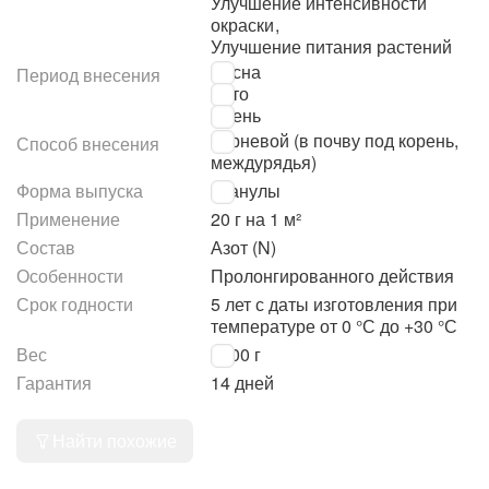
Улучшение интенсивности
окраски
,
Улучшение питания растений
Весна
Период внесения
Лето
Осень
Корневой (в почву под корень,
Способ внесения
междурядья)
Форма выпуска
Гранулы
Применение
20 г на 1 м²
Состав
Азот (N)
Особенности
Пролонгированного действия
Срок годности
5 лет с даты изготовления при
температуре от 0 °С до +30 °С
Вес
1000 г
Гарантия
14 дней
Найти похожие