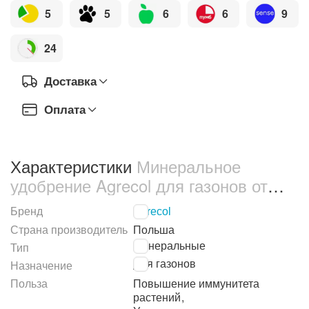
5
5
6
6
9
24
Доставка
Оплата
Характеристики
Минеральное
удобрение Agrecol для газонов от
пожелтения травы 1 кг (30205)
Бренд
Agrecol
Страна производитель
Польша
Минеральные
Тип
Для газонов
Назначение
Польза
Повышение иммунитета
растений
,