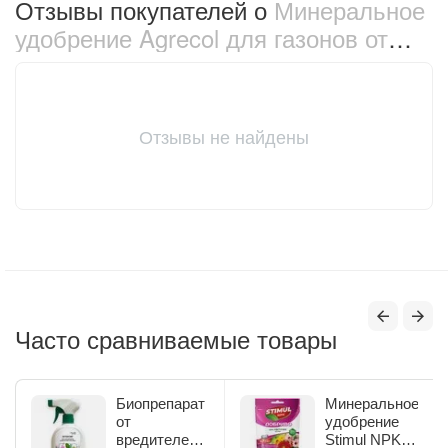
Отзывы покупателей о
Минеральное
удобрение Agrecol для газонов от
пожелтения травы 1 кг (30205)
Отзывы не найдены
Часто сравниваемые товары
Биопрепарат
Минеральное
от
удобрение
вредителей
Stimul NPK