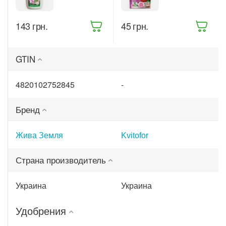
комнатных
для
растений
цветущих
Жива Земля
растений 200
‍143‍
грн.
‍45‍
грн.
Битоксик
г (68861)
спрей 300 мл
(ТД0045570)
GTIN
4820102752845
-
Бренд
Жива Земля
Kvitofor
Страна производитель
Украина
Украина
Удобрения