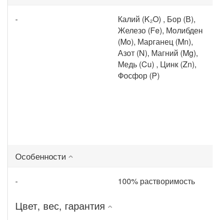
-
Калий (K₂O) , Бор (В),
Железо (Fe), Молибден
(Mo), Марганец (Mn),
Азот (N), Магний (Mg),
Медь (Cu) , Цинк (Zn),
Фосфор (P)
Особенности
-
100% растворимость
Цвет, вес, гарантия