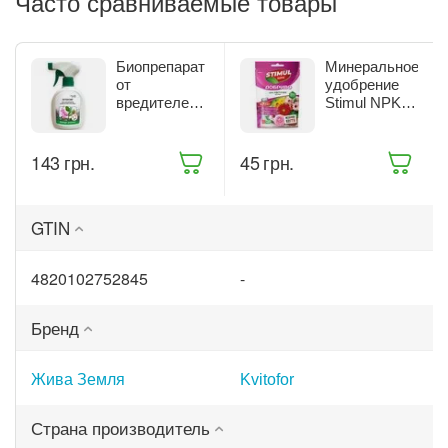
Часто сравниваемые товары
Биопрепарат
Минеральное
от
удобрение
вредителей
Stimul NPK
комнатных
для
растений
цветущих
Жива Земля
растений 200
‍143‍
грн.
‍45‍
грн.
Битоксик
г (68861)
спрей 300 мл
(ТД0045570)
GTIN
4820102752845
-
Бренд
Жива Земля
Kvitofor
Страна производитель