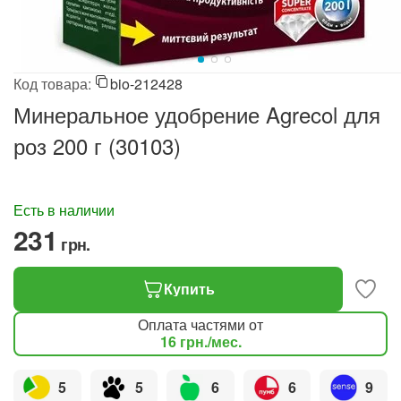
Код товара:
bio-212428
Минеральное удобрение Agrecol для
роз 200 г (30103)
Есть в наличии
‍231‍
грн.
Купить
Оплата частями от
16
грн.
/мес.
5
5
6
6
9