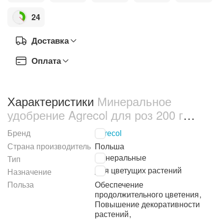
24
Доставка
Оплата
Характеристики
Минеральное
удобрение Agrecol для роз 200 г
(30103)
Бренд
Agrecol
Страна производитель
Польша
Минеральные
Тип
Для цветущих растений
Назначение
Польза
Обеспечение
продолжительного цветения
,
Повышение декоративности
растений
,