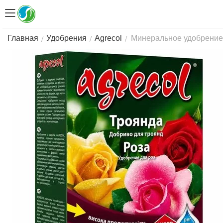
Минеральное удобрение A
/
/
/
Главная
Удобрения
Agrecol