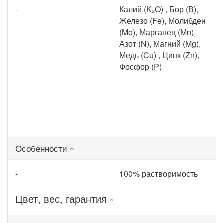
-
Калий (K₂O) , Бор (В),
Железо (Fe), Молибден
(Mo), Марганец (Mn),
Азот (N), Магний (Mg),
Медь (Cu) , Цинк (Zn),
Фосфор (P)
Особенности
-
100% растворимость
Цвет, вес, гарантия