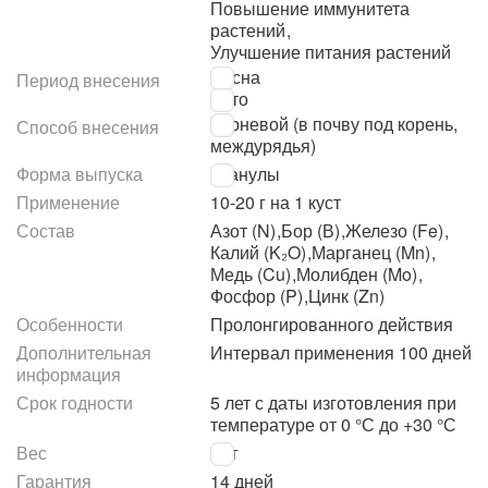
Повышение иммунитета
растений
,
Улучшение питания растений
Весна
Период внесения
Лето
Корневой (в почву под корень,
Способ внесения
междурядья)
Форма выпуска
Гранулы
Применение
10-20 г на 1 куст
Состав
Азот (N)
,
Бор (В)
,
Железо (Fe)
,
Калий (K₂O)
,
Марганец (Mn)
,
Медь (Cu)
,
Молибден (Mo)
,
Фосфор (P)
,
Цинк (Zn)
Особенности
Пролонгированного действия
Дополнительная
Интервал применения 100 дней
информация
Срок годности
5 лет с даты изготовления при
температуре от 0 °С до +30 °С
Вес
3 кг
Гарантия
14 дней