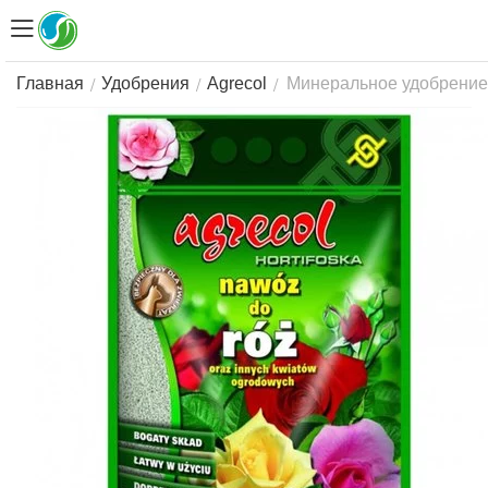
Минеральное удобрение A
/
/
/
Главная
Удобрения
Agrecol