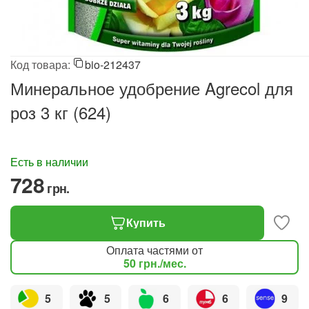
Код товара:
bio-212437
Минеральное удобрение Agrecol для
роз 3 кг (624)
Есть в наличии
‍728‍
грн.
Купить
Оплата частями от
50
грн.
/мес.
5
5
6
6
9