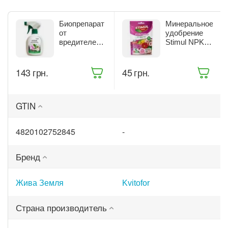
Биопрепарат
Минеральное
от
удобрение
вредителей
Stimul NPK
комнатных
для
растений
цветущих
Жива Земля
растений 200
‍143‍
грн.
‍45‍
грн.
Битоксик
г (68861)
спрей 300 мл
(ТД0045570)
GTIN
4820102752845
-
Бренд
Жива Земля
Kvitofor
Страна производитель