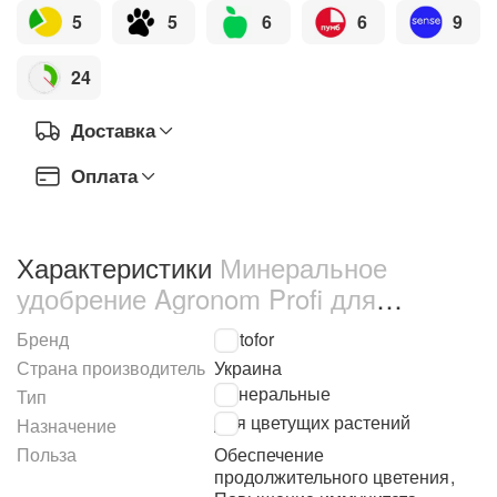
5
5
6
6
9
24
Доставка
Оплата
Характеристики
Минеральное
удобрение Agronom Profi для
цветущих растений 250 г (68952)
Бренд
Kvitofor
Страна производитель
Украина
Минеральные
Тип
Для цветущих растений
Назначение
Польза
Обеспечение
продолжительного цветения
,