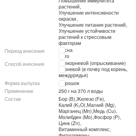
Повышение иммунитета
растений
,
Улучшение интенсивности
окраски
,
Улучшение питания растений
,
Улучшение устойчивости
растений к стрессовым
факторам
Весна
Период внесения
Лето
Внекорневой (опрыскивание)
Способ внесения
Корневой (в почву под корень,
междурядья)
Форма выпуска
Порошок
Применение
250 г на 370 л воды
Состав
Бор (В)
,
Железо (Fe)
,
Калий (K₂O)
,
Магний (Mg)
,
Марганец (Mn)
,
Медь (Cu)
,
Молибден (Mo)
,
Фосфор (P)
,
Цинк (Zn)
,
Витаминный комплекс
,
Фитогормоны