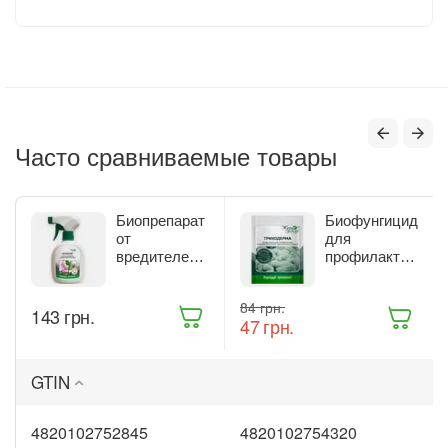
Часто сравниваемые товары
Биопрепарат
Биофунгицид
от
для
вредителей
профилактики
комнатных
и лечения
растений
растений
‍84‍
грн.
Жива Земля
Жива Земля
‍143‍
грн.
‍47‍
грн.
Битоксик
Триходерма
спрей 300 мл
20 г
(ТД0045570)
(ТД0048235)
GTIN
4820102752845
4820102754320