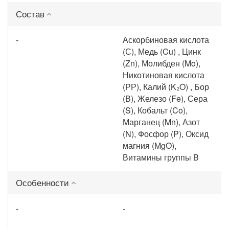
Состав
-
Аскорбиновая кислота
(С), Медь (Cu) , Цинк
(Zn), Молибден (Mo),
Никотиновая кислота
(РР), Калий (K₂O) , Бор
(В), Железо (Fe), Сера
(S), Кобальт (Co),
Марганец (Mn), Азот
(N), Фосфор (P), Оксид
магния (MgO),
Витамины группы B
Особенности
-
-