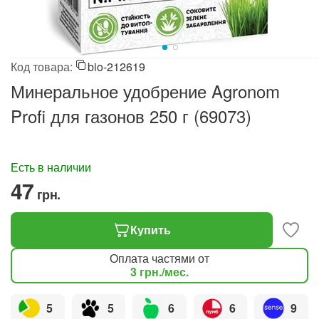
Код товара:
bio-212619
Минеральное удобрение Agronom
Profi для газонов 250 г (69073)
Есть в наличии
‍47‍
грн.
Купить
Оплата частями от
3
грн.
/мес.
5
5
6
6
9