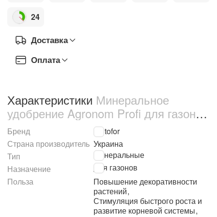
24
Доставка
Оплата
Характеристики
Минеральное
удобрение Agronom Profi для газонов
250 г (69073)
Бренд
Kvitofor
Страна производитель
Украина
Минеральные
Тип
Для газонов
Назначение
Польза
Повышение декоративности
растений
,
Стимуляция быстрого роста и
развитие корневой системы
,