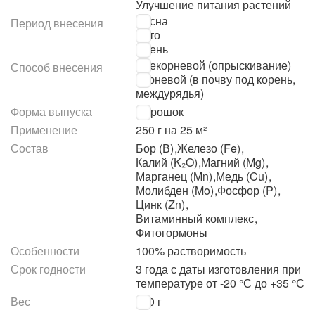
Улучшение питания растений
Весна
Период внесения
Лето
Осень
Внекорневой (опрыскивание)
Способ внесения
Корневой (в почву под корень,
междурядья)
Форма выпуска
Порошок
Применение
250 г на 25 м²
Состав
Бор (В)
,
Железо (Fe)
,
Калий (K₂O)
,
Магний (Mg)
,
Марганец (Mn)
,
Медь (Cu)
,
Молибден (Mo)
,
Фосфор (P)
,
Цинк (Zn)
,
Витаминный комплекс
,
Фитогормоны
Особенности
100% растворимость
Срок годности
3 года с даты изготовления при
температуре от -20 °С до +35 °С
Вес
250 г