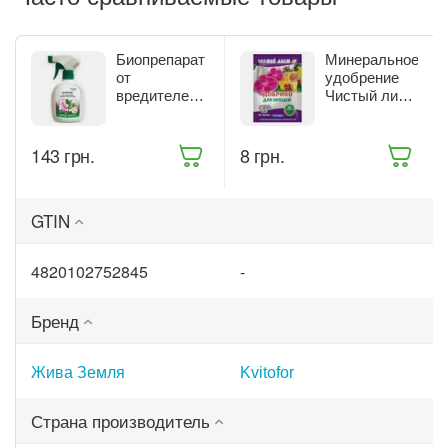
Биопрепарат
Минеральное
от
удобрение
вредителей
Чистый лист
комнатных
для орхидей
растений
20 г (9414)
Жива Земля
‍143‍
грн.
‍8‍
грн.
Битоксик
спрей 300 мл
(ТД0045570)
GTIN
4820102752845
-
Бренд
Жива Земля
Kvitofor
Страна производитель