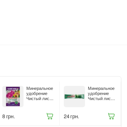
Минеральное
Минеральное
удобрение
удобрение
Чистый лист
Чистый лист
для орхидей
для
20 г (9414)
декоративно-
лиственных
‍8‍
грн.
‍24‍
грн.
растений 100 г
(5013)