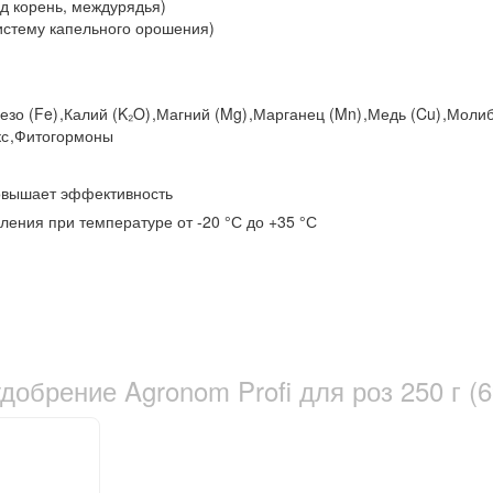
од корень, междурядья)
истему капельного орошения)
езо (Fe)
,
Калий (K₂O)
,
Магний (Mg)
,
Марганец (Mn)
,
Медь (Cu)
,
Молиб
кс
,
Фитогормоны
овышает эффективность
вления при температуре от -20 °С до +35 °С
обрение Agronom Profi для роз 250 г (6