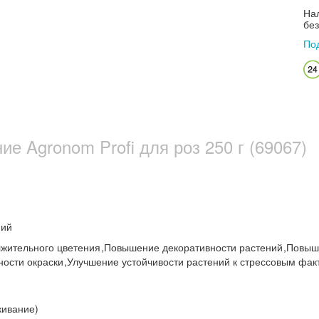
Нал
бе
По
е Agronom Profi для роз 250 г (69067)
ний
жительного цветения
,
Повышение декоративности растений
,
Повыш
ности окраски
,
Улучшение устойчивости растений к стрессовым фа
кивание)