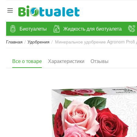
Биотуалеты
Жидкость для биотуалета
Минеральное удобрение Agronom Profi д
/
/
Главная
Удобрения
Все о товаре
Характеристики
Отзывы