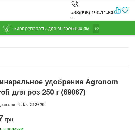
+38(096) 190-11-64
Биопрепараты для выгребных ям
1/2
инеральное удобрение Agronom
rofi для роз 250 г (69067)
 товара:
bio-212629
7‍
грн.
ь в наличии