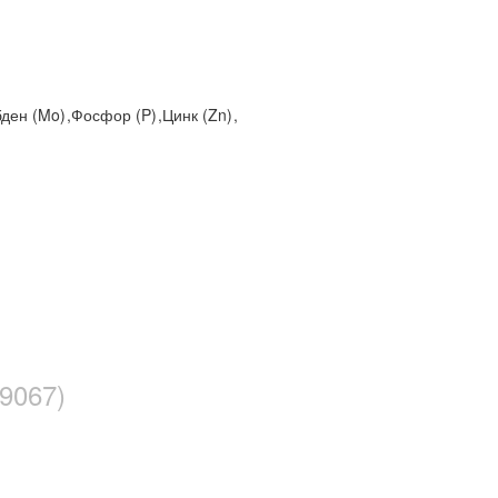
ден (Mo)
,
Фосфор (P)
,
Цинк (Zn)
,
9067)