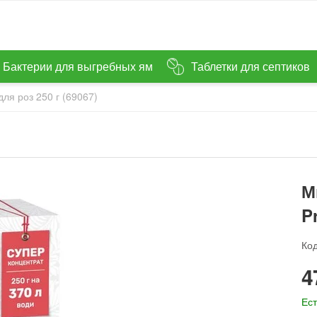
Бактерии для выгребных ям
Таблетки для септиков
ля роз 250 г (69067)
М
P
Код
‍4
Ест