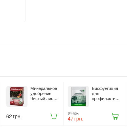
Минеральное
Биофунгицид
удобрение
для
Чистый лист
профилактики
Укоренитель
и лечения
300 г (916)
растений
‍84‍
грн.
Жива Земля
‍62‍
грн.
‍47‍
грн.
Триходерма
20 г