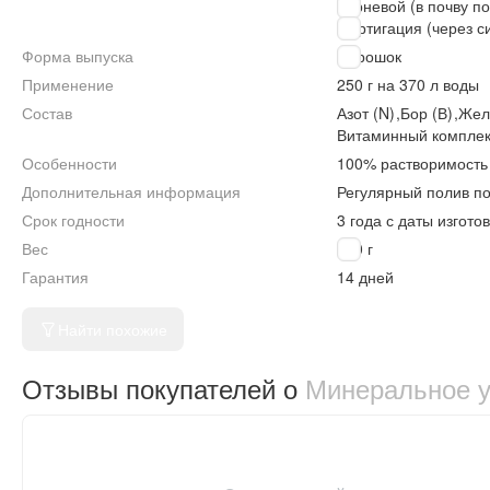
Корневой (в почву п
Фертигация (через с
Форма выпуска
Порошок
Применение
250 г на 370 л воды
Состав
Азот (N)
,
Бор (В)
,
Жел
Витаминный компле
Особенности
100% растворимость
Дополнительная информация
Регулярный полив п
Срок годности
3 года с даты изгото
Вес
250 г
Гарантия
14 дней
Найти похожие
Отзывы покупателей о
Минеральное уд