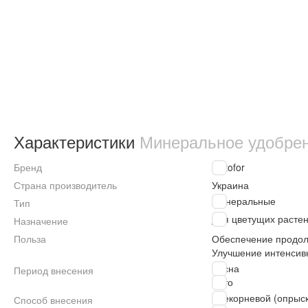
Характеристики
Минеральное удобрени
Бренд
Kvitofor
Страна производитель
Украина
Минеральные
Тип
Для цветущих расте
Назначение
Польза
Обеспечение продол
Улучшение интенсив
Весна
Период внесения
Лето
Внекорневой (опрыс
Способ внесения