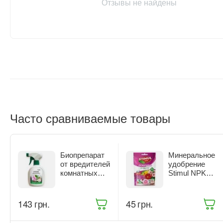
Отзывы не найдены
Часто сравниваемые товары
Биопрепарат
Минеральное
от вредителей
удобрение
комнатных
Stimul NPK
растений
для цветущих
Жива Земля
растений 200 г
Битоксик
(68861)
‍143‍
грн.
‍45‍
грн.
спрей 300 мл
(ТД0045570)