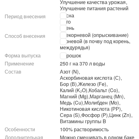
Улучшение качества урожая
,
Улучшение питания растений
Весна
Период внесения
Лето
Осень
Внекорневой (опрыскивание)
Способ внесения
Корневой (в почву под корень,
междурядья)
Форма выпуска
Порошок
Применение
250 г на 370 л воды
Состав
Азот (N)
,
Аскорбиновая кислота (С)
,
Бор (В)
,
Железо (Fe)
,
Калий (K₂O)
,
Кобальт (Co)
,
Магний (Mg)
,
Марганец (Mn)
,
Медь (Cu)
,
Молибден (Mo)
,
Никотиновая кислота (РР)
,
Сера (S)
,
Фосфор (P)
,
Цинк (Zn)
,
Витамины группы B
Особенности
100% растворимость
Дополнительная
Можно смешивать в одном баке