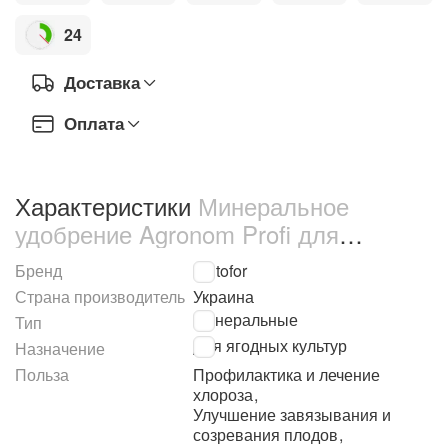
24
Доставка
Оплата
Характеристики
Минеральное
удобрение Agronom Profi для
винограда 250 г (68951)
Бренд
Kvitofor
Страна производитель
Украина
Минеральные
Тип
Для ягодных культур
Назначение
Польза
Профилактика и лечение
хлороза
,
Улучшение завязывания и
созревания плодов
,