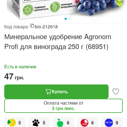
Код товара:
bio-212618
Минеральное удобрение Agronom
Profi для винограда 250 г (68951)
Есть в наличии
‍47‍
грн.
Купить
Оплата частями от
3
грн.
/мес.
5
5
6
6
9