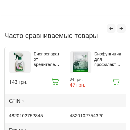
Часто сравниваемые товары
Биопрепарат
Биофунгицид
от
для
вредителей
профилактики
комнатных
и лечения
растений
растений
‍84‍
грн.
Жива Земля
Жива Земля
‍143‍
грн.
‍47‍
грн.
Битоксик
Триходерма
спрей 300 мл
20 г
(ТД0045570)
(ТД0048235)
GTIN
4820102752845
4820102754320
Бренд