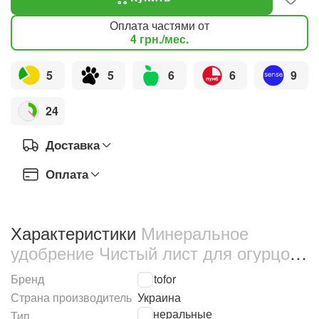
Оплата частями от
4
грн.
/мес.
5
5
6
6
9
24
Доставка
Оплата
Характеристики
Минеральное
удобрение Чистый лист для огурцов
и кабачков 300 г (2940)
Бренд
Kvitofor
Страна производитель
Украина
Минеральные
Тип