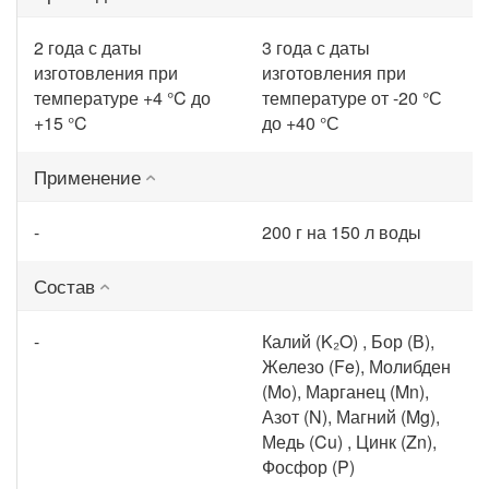
2 года с даты
3 года с даты
изготовления при
изготовления при
температуре +4 °C до
температуре от -20 °С
+15 °C
до +40 °С
Применение
-
200 г на 150 л воды
Состав
-
Калий (K₂O) , Бор (В),
Железо (Fe), Молибден
(Mo), Марганец (Mn),
Азот (N), Магний (Mg),
Медь (Cu) , Цинк (Zn),
Фосфор (P)