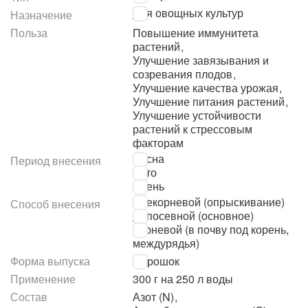
Для овощных культур
Назначение
Польза
Повышение иммунитета
растений
,
Улучшение завязывания и
созревания плодов
,
Улучшение качества урожая
,
Улучшение питания растений
,
Улучшение устойчивости
растений к стрессовым
факторам
Весна
Период внесения
Лето
Осень
Внекорневой (опрыскивание)
Способ внесения
Допосевной (основное)
Корневой (в почву под корень,
междурядья)
Форма выпуска
Порошок
Применение
300 г на 250 л воды
Состав
Азот (N)
,