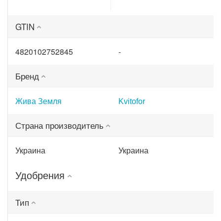
Битоксик
г (68861)
спрей 300 мл
(ТД0045570)
GTIN
4820102752845
-
Бренд
Жива Земля
Kvitofor
Страна производитель
Украина
Украина
Удобрения
Тип