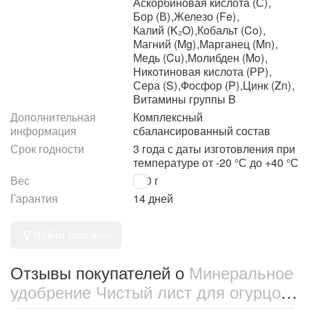
Аскорбиновая кислота (С)
,
Бор (В)
,
Железо (Fe)
,
Калий (K₂O)
,
Кобальт (Co)
,
Магний (Mg)
,
Марганец (Mn)
,
Медь (Cu)
,
Молибден (Mo)
,
Никотиновая кислота (РР)
,
Сера (S)
,
Фосфор (P)
,
Цинк (Zn)
,
Витамины группы B
Дополнительная
Комплексный
информация
сбалансированный состав
Срок годности
3 года с даты изготовления при
температуре от -20 °С до +40 °С
Вес
300 г
Гарантия
14 дней
Найти похожие
Отзывы покупателей о
Минеральное
удобрение Чистый лист для огурцов