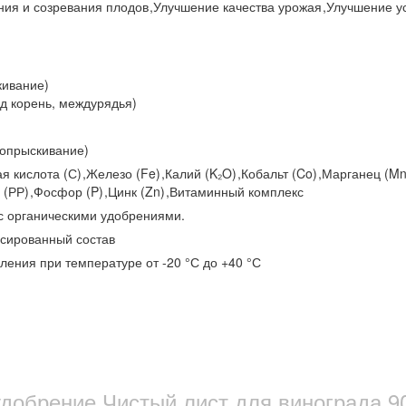
ния и созревания плодов
,
Улучшение качества урожая
,
Улучшение у
кивание)
од корень, междурядья)
(опрыскивание)
я кислота (С)
,
Железо (Fe)
,
Калий (K₂O)
,
Кобальт (Co)
,
Марганец (M
 (РР)
,
Фосфор (P)
,
Цинк (Zn)
,
Витаминный комплекс
с органическими удобрениями.
сированный состав
вления при температуре от -20 °С до +40 °С
добрение Чистый лист для винограда 90