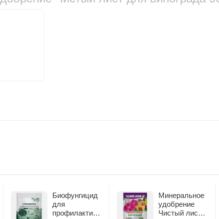
Биофунгицид
Минеральное
для
удобрение
профилактики
Чистый лист