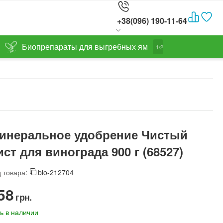
+38(096) 190-11-64
Биопрепараты для выгребных ям
1/2
инеральное удобрение Чистый
ист для винограда 900 г (68527)
 товара:
bio-212704
58‍
грн.
ь в наличии