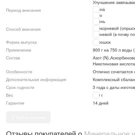
Улучшение завязыва
Весна
Период внесения
Лето
Осень
Внекорневой (опрыс
Способ внесения
Корневой (в почву п
Форма выпуска
Порошок
Применение
900 г на 750 л воды 
Состав
Азот (N)
,
Аскорбинова
Никотиновая кислота
Особенности
Отлично сочетается 
Дополнительная информация
Комплексный сбалан
Срок годности
3 года с даты изгото
Вес
900 г
Гарантия
14 дней
Найти похожие
Отзывы покупателей о
Минеральное у