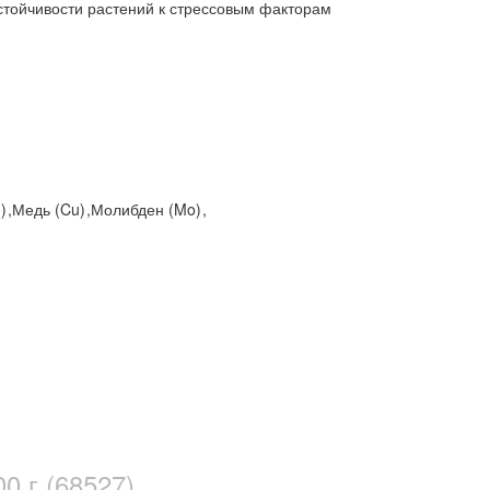
стойчивости растений к стрессовым факторам
n)
,
Медь (Cu)
,
Молибден (Mo)
,
0 г (68527)