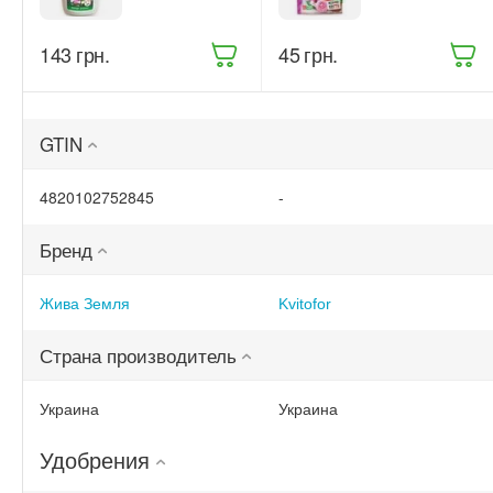
растений
для цветущих
Жива Земля
растений 200 г
Битоксик
(68861)
‍143‍
грн.
‍45‍
грн.
спрей 300 мл
(ТД0045570)
GTIN
4820102752845
-
Бренд
Жива Земля
Kvitofor
Страна производитель
Украина
Украина
Удобрения