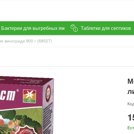
Бактерии для выгребных ям
Таблетки для септиков
я винограда 900 г (68527)
М
л
Код
‍1
Ест