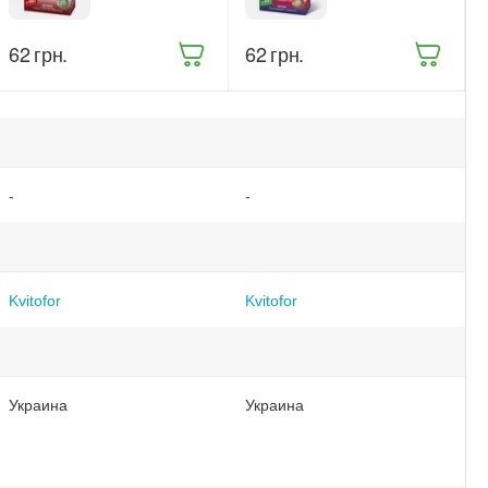
Укоренитель
для винограда
300 г (916)
300 г (2833)
‍62‍
грн.
‍62‍
грн.
-
-
Kvitofor
Kvitofor
Украина
Украина