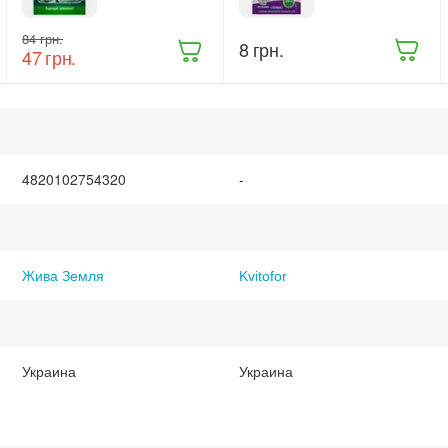
и лечения
для орхидей
растений
20 г (9414)
‍84‍
грн.
Жива Земля
‍8‍
грн.
‍47‍
грн.
Триходерма
20 г
(ТД0048235)
4820102754320
-
Жива Земля
Kvitofor
Украина
Украина