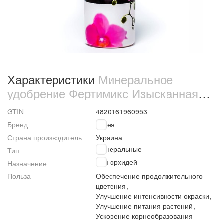
Характеристики
Минеральное
удобрение Фертимикс Изысканная
орхидея 250 мл (9619)
GTIN
4820161960953
Бренд
Гилея
Страна производитель
Украина
Минеральные
Тип
Для орхидей
Назначение
Польза
Обеспечение продолжительного
цветения
,
Улучшение интенсивности окраски
,
Улучшение питания растений
,
Ускорение корнеобразования