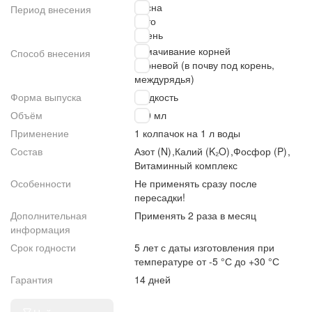
Весна
Период внесения
Лето
Осень
Замачивание корней
Способ внесения
Корневой (в почву под корень,
междурядья)
Форма выпуска
Жидкость
Объём
250 мл
Применение
1 колпачок на 1 л воды
Состав
Азот (N)
,
Калий (K₂O)
,
Фосфор (P)
,
Витаминный комплекс
Особенности
Не применять сразу после
пересадки!
Дополнительная
Применять 2 раза в месяц
информация
Срок годности
5 лет с даты изготовления при
температуре от -5 °С до +30 °С
Гарантия
14 дней