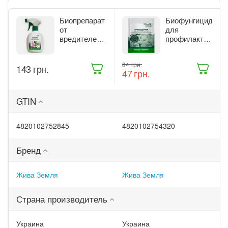
Биопрепарат
Биофунгицид
от
для
вредителей
профилактики
комнатных
и лечения
растений
растений
‍84‍
грн.
‍143‍
грн.
Жива Земля
Жива Земля
‍47‍
грн.
Битоксик
Триходерма
спрей 300 мл
20 г
(ТД0045570)
(ТД0048235)
GTIN
4820102752845
4820102754320
Бренд
Жива Земля
Жива Земля
Страна производитель
Украина
Украина