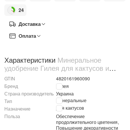
24
Доставка
Оплата
Характеристики
Минеральное
удобрение Гилея для кактусов и
суккулентов 250 мл (401)
GTIN
4820161960090
Бренд
Гилея
Страна производитель
Украина
Минеральные
Тип
Для кактусов
Назначение
Польза
Обеспечение
продолжительного цветения
,
Повышение декоративности