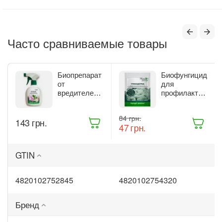
Часто сравниваемые товары
Биопрепарат
Биофунгицид
от
для
вредителей
профилактики
комнатных
и лечения
растений
растений
‍84‍
грн.
Жива Земля
Жива Земля
‍143‍
грн.
‍47‍
грн.
Битоксик
Триходерма
спрей 300 мл
20 г
(ТД0045570)
(ТД0048235)
GTIN
4820102752845
4820102754320
Бренд