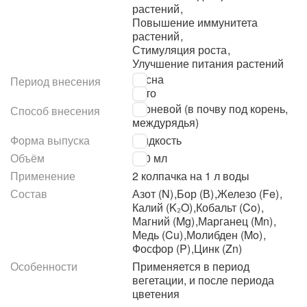
растений
,
Повышение иммунитета
растений
,
Стимуляция роста
,
Улучшение питания растений
Весна
Период внесения
Лето
Корневой (в почву под корень,
Способ внесения
междурядья)
Форма выпуска
Жидкость
Объём
250 мл
Применение
2 колпачка на 1 л воды
Состав
Азот (N)
,
Бор (В)
,
Железо (Fe)
,
Калий (K₂O)
,
Кобальт (Co)
,
Магний (Mg)
,
Марганец (Mn)
,
Медь (Cu)
,
Молибден (Mo)
,
Фосфор (P)
,
Цинк (Zn)
Особенности
Применяется в период
вегетации, и после периода
цветения