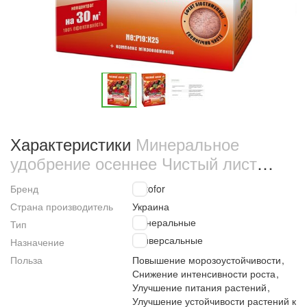
Характеристики
Минеральное
удобрение осеннее Чистый лист
Универсальное 300 г (1082)
Бренд
Kvitofor
Страна производитель
Украина
Минеральные
Тип
Универсальные
Назначение
Польза
Повышение морозоустойчивости
,
Снижение интенсивности роста
,
Улучшение питания растений
,
Улучшение устойчивости растений к