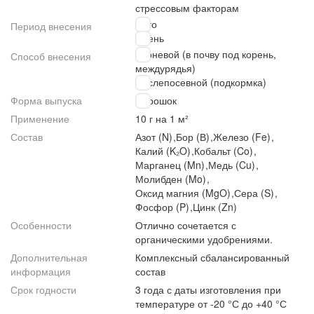
стрессовым факторам
Лето
Период внесения
Осень
Корневой (в почву под корень,
Способ внесения
междурядья)
Послепосевной (подкормка)
Форма выпуска
Порошок
Применение
10 г на 1 м²
Состав
Азот (N)
,
Бор (В)
,
Железо (Fe)
,
Калий (K₂O)
,
Кобальт (Co)
,
Марганец (Mn)
,
Медь (Cu)
,
Молибден (Mo)
,
Оксид магния (MgO)
,
Сера (S)
,
Фосфор (P)
,
Цинк (Zn)
Особенности
Отлично сочетается с
органическими удобрениями.
Дополнительная
Комплексный сбалансированный
информация
состав
Срок годности
3 года с даты изготовления при
температуре от -20 °С до +40 °С