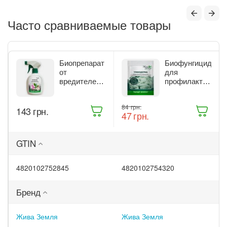
Часто сравниваемые товары
Биопрепарат
Биофунгицид
от
для
вредителей
профилактики
комнатных
и лечения
растений
растений
‍84‍
грн.
‍143‍
грн.
Жива Земля
Жива Земля
‍47‍
грн.
Битоксик
Триходерма
спрей 300 мл
20 г
(ТД0045570)
(ТД0048235)
GTIN
4820102752845
4820102754320
Бренд
Жива Земля
Жива Земля