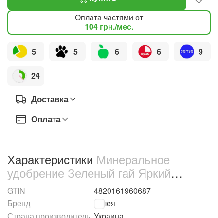
Оплата частями от
104
грн.
/мес.
5
5
6
6
9
24
Доставка
Оплата
Характеристики
Минеральное
удобрение Зеленый гай Яркий
цветник для роз 10 кг (66889)
GTIN
4820161960687
Бренд
Гилея
Страна производитель
Украина