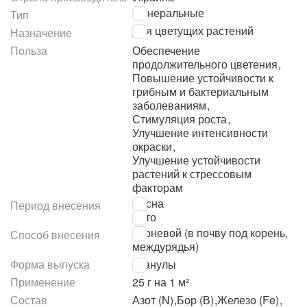
Минеральные
Тип
Для цветущих растений
Назначение
Польза
Обеспечение
продолжительного цветения
,
Повышение устойчивости к
грибным и бактериальным
заболеваниям
,
Стимуляция роста
,
Улучшение интенсивности
окраски
,
Улучшение устойчивости
растений к стрессовым
факторам
Весна
Период внесения
Лето
Корневой (в почву под корень,
Способ внесения
междурядья)
Форма выпуска
Гранулы
Применение
25 г на 1 м²
Состав
Азот (N)
,
Бор (В)
,
Железо (Fe)
,