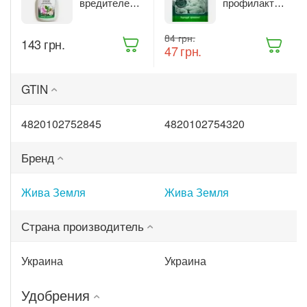
вредителей
профилактики
комнатных
и лечения
растений
растений
‍84‍
грн.
Жива Земля
Жива Земля
‍143‍
грн.
‍47‍
грн.
Битоксик
Триходерма
спрей 300 мл
20 г
(ТД0045570)
(ТД0048235)
GTIN
4820102752845
4820102754320
Бренд
Жива Земля
Жива Земля
Страна производитель
Украина
Украина
Удобрения