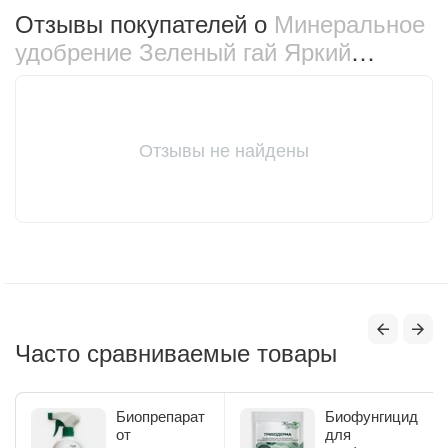
Отзывы покупателей о
Минеральное
удобрение Зеленый гай Яркий
цветник для роз 10 кг (66889)
Отзывы не найдены
Часто сравниваемые товары
Биопрепарат
Биофунгицид
от
для