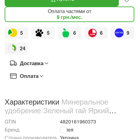
Оплата частями от
8
грн.
/мес.
5
5
6
6
9
24
Доставка
Оплата
Характеристики
Минеральное
удобрение Зеленый гай Яркий
цветник для роз 500 г (1974)
GTIN
4820161960373
Бренд
Гилея
Страна производитель
Украина