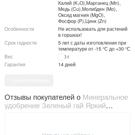
Калий (K₂O)
,
Марганец (Mn)
,
Медь (Cu)
,
Молибден (Mo)
,
Оксид магния (MgO)
,
Фосфор (P)
,
Цинк (Zn)
Особенности
Не использовать для растений
в горшках!
Срок годности
5 лет с даты изготовления при
температуре от -15 °С до +30 °С
Вес
500 г
Гарантия
14 дней
Найти похожие
Отзывы покупателей о
Минеральное
удобрение Зеленый гай Яркий
цветник для роз 500 г (1974)
Отзывы не найдены