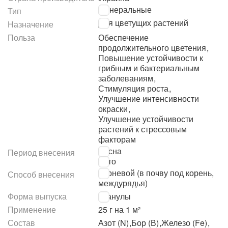
Минеральные
Тип
Для цветущих растений
Назначение
Польза
Обеспечение
продолжительного цветения
,
Повышение устойчивости к
грибным и бактериальным
заболеваниям
,
Стимуляция роста
,
Улучшение интенсивности
окраски
,
Улучшение устойчивости
растений к стрессовым
факторам
Весна
Период внесения
Лето
Корневой (в почву под корень,
Способ внесения
междурядья)
Форма выпуска
Гранулы
Применение
25 г на 1 м²
Состав
Азот (N)
,
Бор (В)
,
Железо (Fe)
,