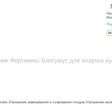
Нал
бе
По
ие Фертимикс Биогумус для ягодных кул
шение
,
Улучшение завязывания и созревания плодов
,
Улучшение кач