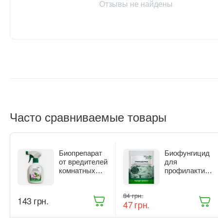
Отзывы не найдены
Часто сравниваемые товары
Биопрепарат
Биофунгицид
от вредителей
для
комнатных
профилактики
растений
и лечения
Жива Земля
растений
‍84‍
грн.
Битоксик
Жива Земля
‍143‍
грн.
‍47‍
грн.
спрей 300 мл
Триходерма
(ТД0045570)
20 г