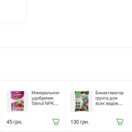
Минеральное
Биоактиватор
удобрение
грунта для
Stimul NPK
всех видов
для цветущих
растений
растений 200 г
Жива Земля
(68861)
БиоХелп 5 л
‍45‍
грн.
‍130‍
грн.
(ТД0031988)