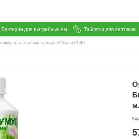
Бактерии для выгребных ям
Таблетки для септиков
умус для ягодных культур 570 мл (4156)
О
Б
м
Код
‍5