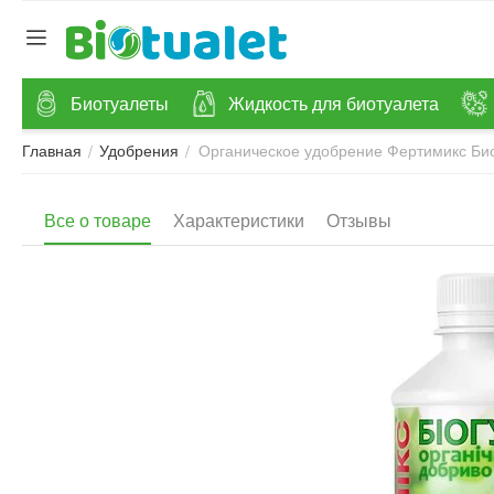
Биотуалеты
Жидкость для биотуалета
Органическое удобрение Фертимикс Биог
/
/
Главная
Удобрения
Все о товаре
Характеристики
Отзывы