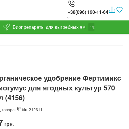
+38(096) 190-11-64
Биопрепараты для выгребных ям
1/2
рганическое удобрение Фертимикс
иогумус для ягодных культур 570
л (4156)
 товара:
bio-212611
7‍
грн.