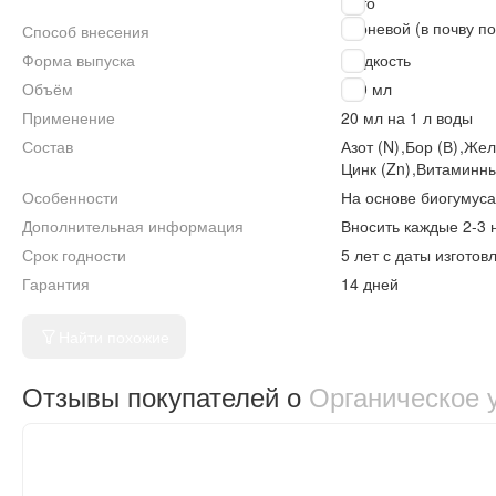
Лето
Корневой (в почву п
Способ внесения
Форма выпуска
Жидкость
Объём
570 мл
Применение
20 мл на 1 л воды
Состав
Азот (N)
,
Бор (В)
,
Жел
Цинк (Zn)
,
Витаминны
Особенности
На основе биогумуса
Дополнительная информация
Вносить каждые 2-3 
Срок годности
5 лет с даты изготов
Гарантия
14 дней
Найти похожие
Отзывы покупателей о
Органическое 