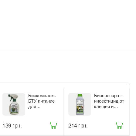
Биокомплекс
Биопрепарат-
БТУ питание
инсектицид от
для
клещей и
комнатных
насекомых-
растений
вредителей
Жива Земля
Жива Земля
‍139‍
грн.
‍214‍
грн.
Живое
Битоксик 500
Удобрение
мл