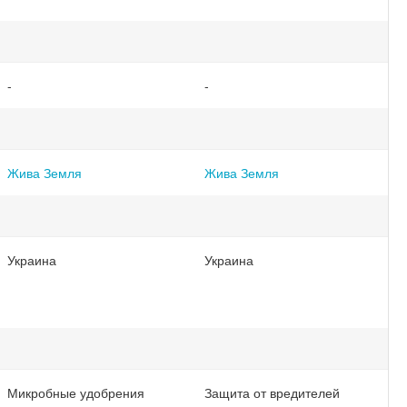
спрей 300 мл
(ТД0036449)
(ТД0035323)
-
-
Жива Земля
Жива Земля
Украина
Украина
Микробные удобрения
Защита от вредителей