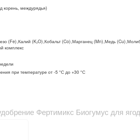
од корень, междурядья)
езо (Fe)
,
Калий (K₂O)
,
Кобальт (Co)
,
Марганец (Mn)
,
Медь (Cu)
,
Молиб
й комплекс
недели
ления при температуре от -5 °С до +30 °С
удобрение Фертимикс Биогумус для ягод