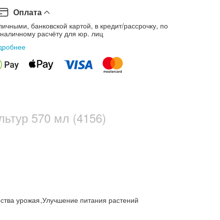
Оплата
ичными, банковской картой, в кредит/рассрочку, по
зналичному расчёту для юр. лиц
дробнее
ьтур 570 мл (4156)
ества урожая
,
Улучшение питания растений