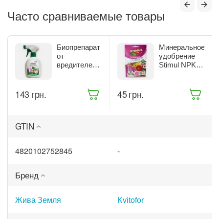
Часто сравниваемые товары
Биопрепарат
Минеральное
от
удобрение
вредителей
Stimul NPK
комнатных
для
растений
цветущих
Жива Земля
растений 200
‍143‍
грн.
‍45‍
грн.
Битоксик
г (68861)
спрей 300 мл
(ТД0045570)
GTIN
4820102752845
-
Бренд
Жива Земля
Kvitofor