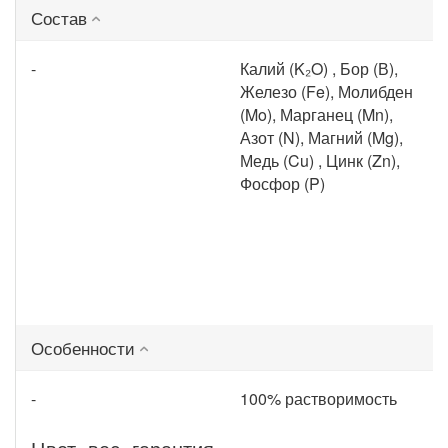
Состав
-
Калий (K₂O) , Бор (В),
Железо (Fe), Молибден
(Mo), Марганец (Mn),
Азот (N), Магний (Mg),
Медь (Cu) , Цинк (Zn),
Фосфор (P)
Особенности
-
100% растворимость