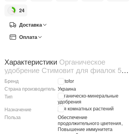
24
Доставка
Оплата
Характеристики
Органическое
удобрение Стимовит для фиалок 500
мл (2237)
Бренд
Kvitofor
Страна производитель
Украина
Органическо-минеральные
Тип
удобрения
Для комнатных растений
Назначение
Польза
Обеспечение
продолжительного цветения
,
Повышение иммунитета