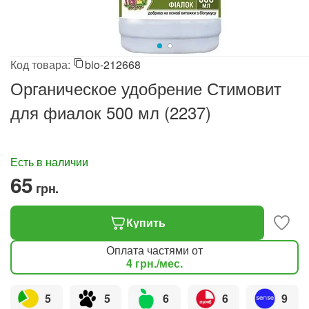
Код товара:
bio-212668
Органическое удобрение Стимовит
для фиалок 500 мл (2237)
Есть в наличии
‍65‍
грн.
Купить
Оплата частями от
4
грн.
/мес.
5
5
6
6
9