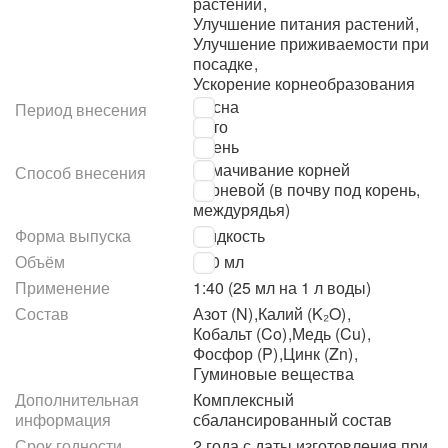
растений
,
Улучшение питания растений
,
Улучшение приживаемости при
посадке
,
Ускорение корнеобразования
Весна
Период внесения
Лето
Осень
Замачивание корней
Способ внесения
Корневой (в почву под корень,
междурядья)
Форма выпуска
Жидкость
Объём
500 мл
Применение
1:40 (25 мл на 1 л воды)
Состав
Азот (N)
,
Калий (K₂O)
,
Кобальт (Co)
,
Медь (Cu)
,
Фосфор (P)
,
Цинк (Zn)
,
Гуминовые вещества
Дополнительная
Комплексный
информация
сбалансированный состав
Срок годности
2 года с даты изготовления при