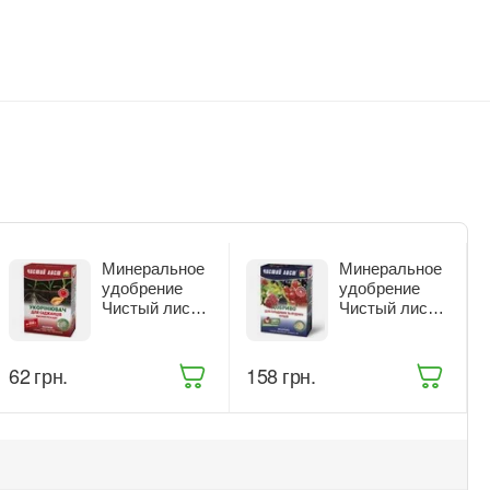
Минеральное
Минеральное
удобрение
удобрение
Чистый лист
Чистый лист
Укоренитель
для плодовых
300 г (916)
и ягодных
кустов 900 г
‍62‍
грн.
‍158‍
грн.
(68473)