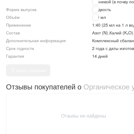
Корневой (в почву п
Форма выпуска
Жидкость
Объём
500 мл
Применение
1:40 (25 мл на 1 л в
Состав
Азот (N)
,
Калий (K₂O
Дополнительная информация
Комплексный сбалан
Срок годности
2 года с даты изгото
Гарантия
14 дней
Найти похожие
Отзывы покупателей о
Органическое 
Отзывы не найдены