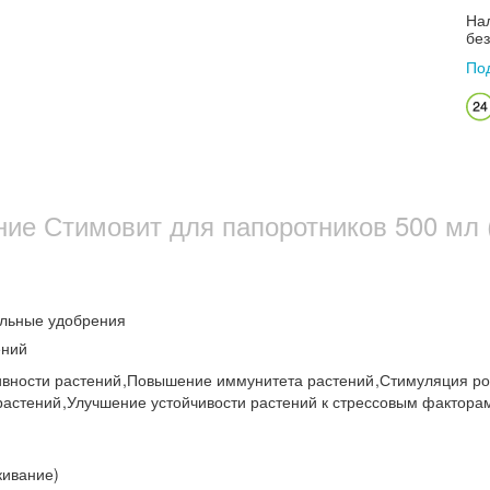
Нал
бе
По
ие Стимовит для папоротников 500 мл 
льные удобрения
ений
вности растений
,
Повышение иммунитета растений
,
Стимуляция р
растений
,
Улучшение устойчивости растений к стрессовым фактора
кивание)