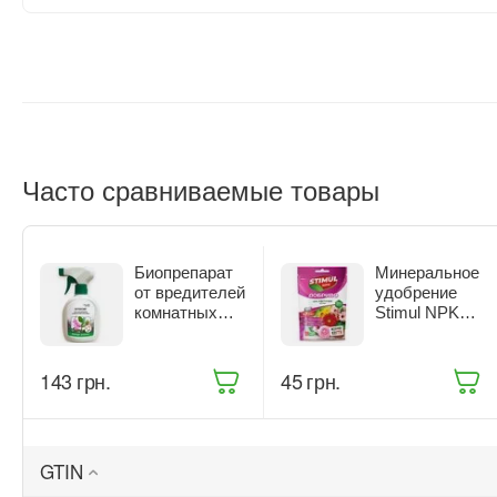
Часто сравниваемые товары
Биопрепарат
Минеральное
от вредителей
удобрение
комнатных
Stimul NPK
растений
для цветущих
Жива Земля
растений 200 г
Битоксик
(68861)
‍143‍
грн.
‍45‍
грн.
спрей 300 мл
(ТД0045570)
GTIN