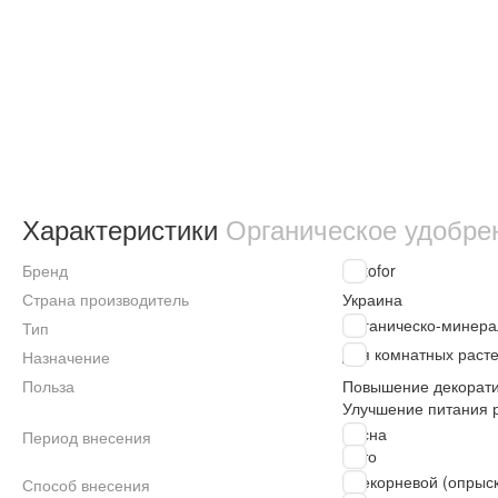
Характеристики
Органическое удобрен
Бренд
Kvitofor
Страна производитель
Украина
Органическо-минера
Тип
Для комнатных раст
Назначение
Польза
Повышение декорати
Улучшение питания 
Весна
Период внесения
Лето
Внекорневой (опрыс
Способ внесения