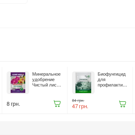
Минеральное
Биофунгицид
удобрение
для
Чистый лист
профилактики
для орхидей
и лечения
20 г (9414)
растений
‍84‍
грн.
Жива Земля
‍8‍
грн.
‍47‍
грн.
Триходерма
20 г
(ТД0048235)