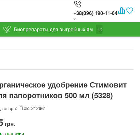
+38(096) 190-11-64
Биопрепараты для выгребных ям
1/2
рганическое удобрение Стимовит
ля папоротников 500 мл (5328)
 товара:
bio-212661
5‍
грн.
ь в наличии