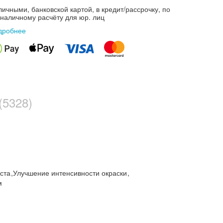
ичными, банковской картой, в кредит/рассрочку, по
зналичному расчёту для юр. лиц
дробнее
(5328)
оста
,
Улучшение интенсивности окраски
,
м