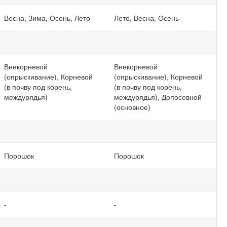
Весна, Зима, Осень, Лето
Лето, Весна, Осень
Внекорневой
Внекорневой
(опрыскивание), Корневой
(опрыскивание), Корневой
(в почву под корень,
(в почву под корень,
междурядья)
междурядья), Допосевной
(основное)
Порошок
Порошок
-
-