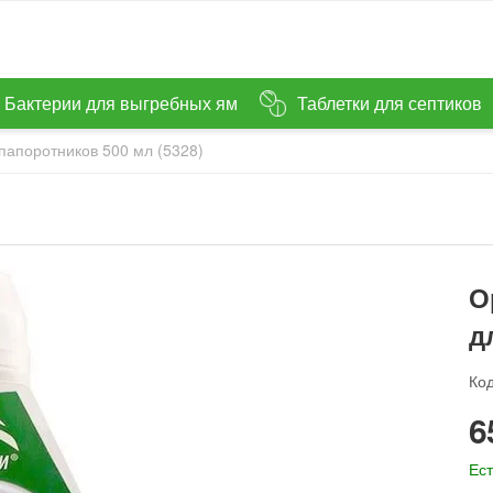
Бактерии для выгребных ям
Таблетки для септиков
папоротников 500 мл (5328)
О
д
Код
‍6
Ест