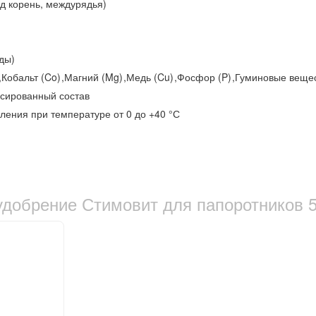
од корень, междурядья)
оды)
)
,
Кобальт (Co)
,
Магний (Mg)
,
Медь (Cu)
,
Фосфор (P)
,
Гуминовые веще
сированный состав
вления при температуре от 0 до +40 °С
удобрение Стимовит для папоротников 5