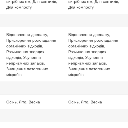
вигрібних ям, Для септиків,
вигрібних ям, Для септиків,
Для компосту
Для компосту
Відновлення дренажу,
Відновлення дренажу,
Прискорення розкладання
Прискорення розкладання
органічних відходів,
органічних відходів,
Розчинення твердих
Розчинення твердих
відходів, Усунення
відходів, Усунення
неприємних запахів,
неприємних запахів,
Знищення патогенних
Знищення патогенних
мікробів
мікробів
Осінь, Літо, Весна
Осінь, Літо, Весна