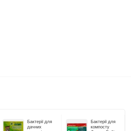
Бактерії для
Бактерії для
дачних
компосту