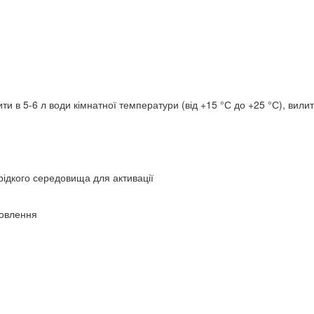
ити в 5-6 л води кімнатної температури (від +15 °С до +25 °С), вили
рідкого середовища для активації
товлення