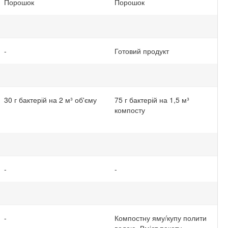
Порошок
Порошок
-
Готовий продукт
30 г бактерій на 2 м³ об'єму
75 г бактерій на 1,5 м³
компосту
-
-
-
Компостну яму/купу полити