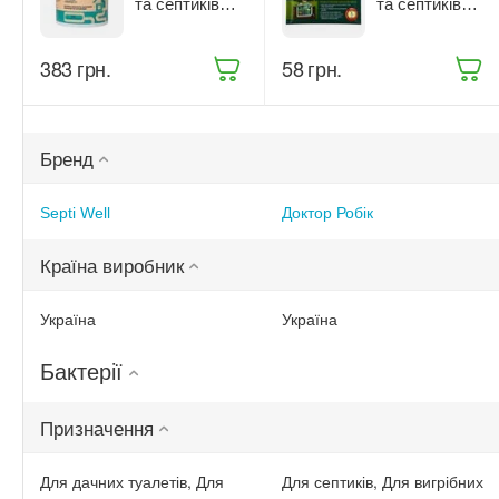
та септиків
та септиків
Septi Well
Доктор Робік
банка 140 г з
75 г (106)
‍383‍
грн.
‍58‍
грн.
мірною
ложкою
Бренд
Septi Well
Доктор Робік
Країна виробник
Україна
Україна
Бактерії
Призначення
Для дачних туалетів, Для
Для септиків, Для вигрібних