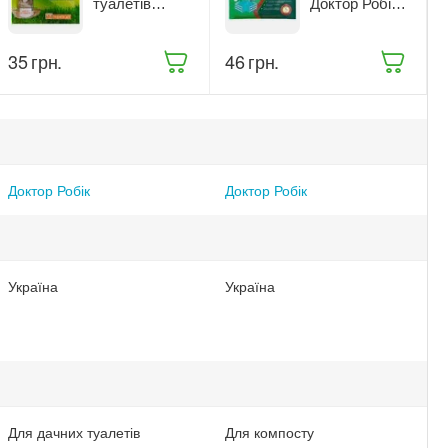
туалетів
Доктор Робік
Доктор Робік
75 г (209)
Зелений пакет
‍35‍
грн.
‍46‍
грн.
30 г
Доктор Робік
Доктор Робік
Україна
Україна
Для дачних туалетів
Для компосту