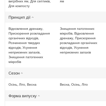
вигрібних ям, Для септиків,
ям
Для компосту
Принцип дії
Відновлення дренажу,
Знищення патогенних
Прискорення розкладання
мікробів, Відновлення
органічних відходів,
дренажу, Прискорення
Розчинення твердих
розкладання органічних
відходів, Усунення
відходів, Усунення
неприємних запахів,
неприємних запахів
Знищення патогенних
мікробів
Сезон
Осінь, Літо, Весна
Весна, Осінь, Літо
Форма випуску