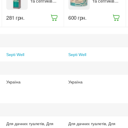
та септиків
та септиків
Septi Well 500
Septi Well
мл
банка 270 г з
‍281‍
грн.
‍600‍
грн.
мірною
ложкою
Septi Well
Septi Well
Україна
Україна
Для дачних туалетів, Для
Для дачних туалетів, Для