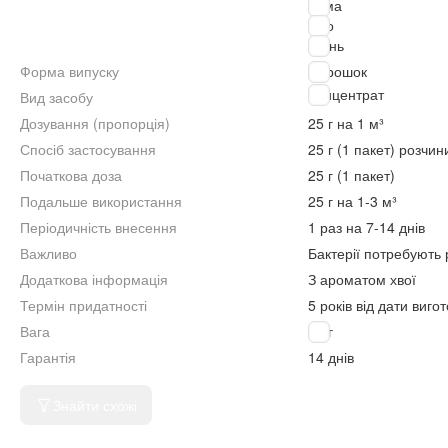
Зима
Літо
Осінь
Форма випуску
Порошок
Концентрат
Вид засобу
Дозування (пропорція)
25 г на 1 м³
Спосіб застосування
25 г (1 пакет) розчин
Початкова доза
25 г (1 пакет)
Подальше використання
25 г на 1-3 м³
Періодичність внесення
1 раз на 7-14 днів
Важливо
Бактерії потребують 
Додаткова інформація
З ароматом хвої
Термін придатності
5 років від дати виго
Вага
25 г
Гарантія
14 днів
Знайти схожі