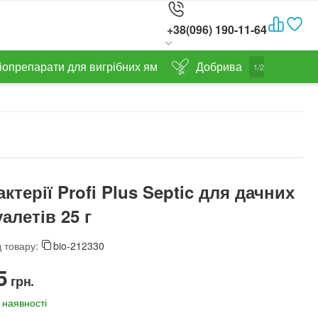
+38(096) 190-11-64
іопрепарати для вигрібних ям
Добрива
1/2
актерії Profi Plus Septic для дачних
уалетів 25 г
 товару:
bio-212330
5‍
грн.
 наявності