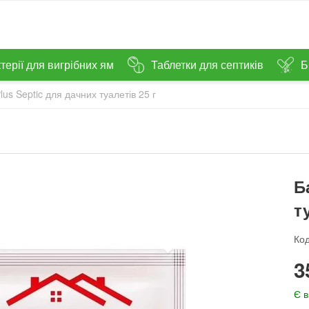
терії для вигрібних ям
Таблетки для септиків
Б
Plus Septic для дачних туалетів 25 г
Б
т
Код
‍3
Є в