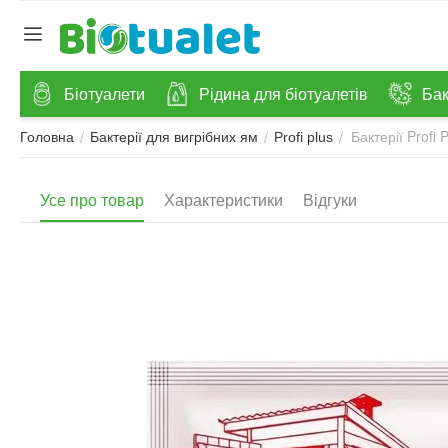
Біотуалети
Рідина для біотуалетів
Бак
Бактерії Profi 
/
/
/
Головна
Бактерії для вигрібних ям
Profi plus
Усе про товар
Характеристики
Відгуки