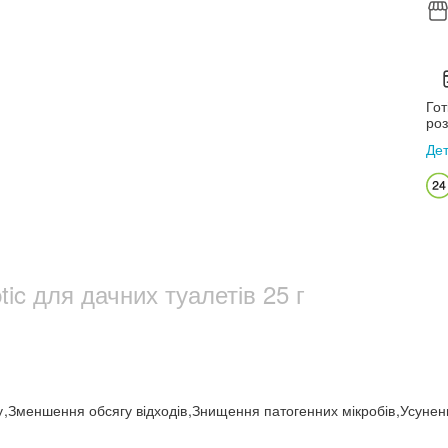
Гот
роз
Де
ptic для дачних туалетів 25 г
у
,
Зменшення обсягу відходів
,
Знищення патогенних мікробів
,
Усунен