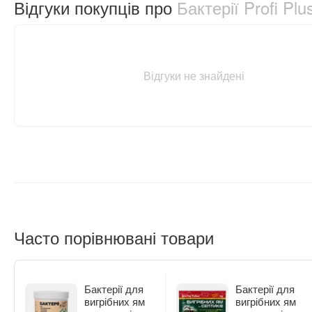
Відгуки покупців про
Бактерії Profi Pl
Відгуки не знайдені
Часто порівнювані товари
Бактерії для
Бактерії для
вигрібних ям
вигрібних ям