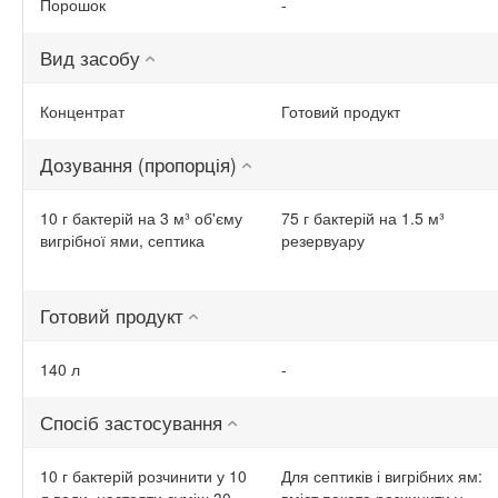
Порошок
-
Вид засобу
Концентрат
Готовий продукт
Дозування (пропорція)
10 г бактерій на 3 м³ об'єму
75 г бактерій на 1.5 м³
вигрібної ями, септика
резервуару
Готовий продукт
140 л
-
Спосіб застосування
10 г бактерій розчинити у 10
Для септиків і вигрібних ям: