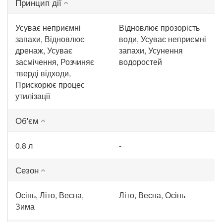
Принцип дії
Усуває неприємні
Відновлює прозорість
запахи, Відновлює
води, Усуває неприємні
дренаж, Усуває
запахи, Усунення
засмічення, Розчиняє
водоростей
тверді відходи,
Прискорює процес
утилізації
Об'єм
0.8 л
-
Сезон
Осінь, Літо, Весна,
Літо, Весна, Осінь
Зима