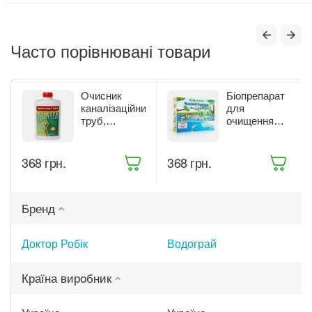
Часто порівнювані товари
Очисник
Біопрепарат
каналізаційних
для
труб,
очищення
септиків та
водойм
вигрібних ям
Водограй
Доктор Робік
Чистий
‍368‍
грн.
‍368‍
грн.
798 мл (057)
Ставок 100 г
Бренд
Доктор Робік
Водограй
Країна виробник