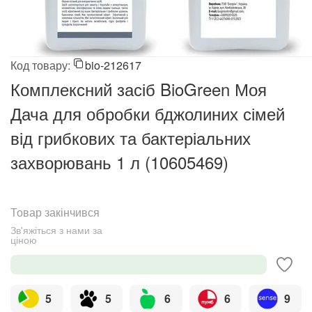
Код товару:
bio-212617
Комплексний засіб BioGreen Моя
Дача для обробки бджолиних сімей
від грибкових та бактеріальних
захворювань 1 л (10605469)
Товар закінчився
Зв'яжіться з нами за 
ціною
5
5
6
6
9