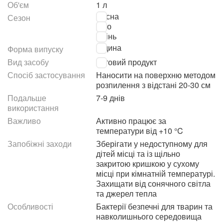
Об'єм
1 л
Весна
Сезон
Літо
Осінь
Рідина
Форма випуску
Вид засобу
Готовий продукт
Спосіб застосування
Наносити на поверхню методом
розпилення з відстані 20-30 см
Подальше
7-9 днів
використання
Важливо
Активно працює за
температури від +10 °C
Запобіжні заходи
Зберігати у недоступному для
дітей місці та із щільно
закритою кришкою у сухому
місці при кімнатній температурі.
Захищати від сонячного світла
та джерел тепла
Особливості
Бактерії безпечні для тварин та
навколишнього середовища