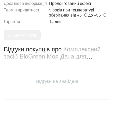
Додаткова інформація
Пролонгований ефект
Термін придатності
5 років при температурі
зберігання від +5 °С до +35 °С
Гарантія
14 днів
Знайти схожі
Відгуки покупців про
Комплексний
засіб BioGreen Моя Дача для
обробки бджолиних сімей від
грибкових та бактеріальних
захворювань 1 л (10605469)
Відгуки не знайдені