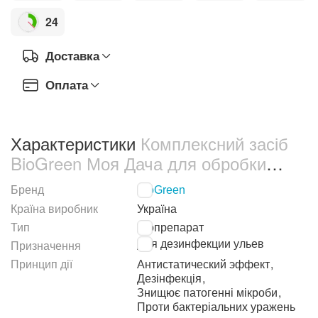
24
Доставка
Оплата
Характеристики
Комплексний засіб
BioGreen Моя Дача для обробки
бджолиних сімей від грибкових та
Бренд
BioGreen
бактеріальних захворювань 1 л
Країна виробник
Україна
(10605469)
Тип
Біопрепарат
Для дезинфекции ульев
Призначення
Принцип дії
Антистатический эффект
,
Дезінфекція
,
Знищює патогенні мікроби
,
Проти бактеріальних уражень