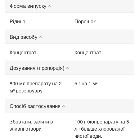
Форма випуску
Рідина
Порошок
Вид засобу
Концентрат
Концентрат
Дозування (пропорція)
800 мл препарату на 2
5 г на 1 м²
м³ резервуару
Спосіб застосування
Збовтати, залити в
100 г біопрепарату на 5
зливні отвори
л і більше хлорованої
чистої води.