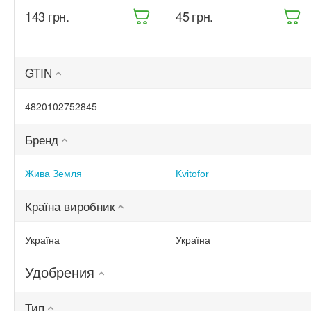
Бітоксик
(68861)
‍143‍
грн.
‍45‍
грн.
спрей 300 мл
(ТД0045570)
GTIN
4820102752845
-
Бренд
Жива Земля
Kvitofor
Країна виробник
Україна
Україна
Удобрения
Тип