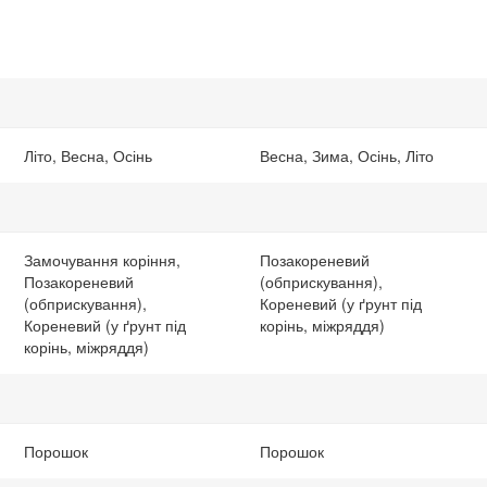
Літо, Весна, Осінь
Весна, Зима, Осінь, Літо
Замочування коріння,
Позакореневий
Позакореневий
(обприскування),
(обприскування),
Кореневий (у ґрунт під
Кореневий (у ґрунт під
корінь, міжряддя)
корінь, міжряддя)
Порошок
Порошок