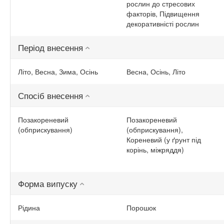
рослин до стресових
факторів, Підвищення
декоративністі рослин
Період внесення
Літо, Весна, Зима, Осінь
Весна, Осінь, Літо
Спосіб внесення
Позакореневий
Позакореневий
(обприскування)
(обприскування),
Кореневий (у ґрунт під
корінь, міжряддя)
Форма випуску
Рідина
Порошок