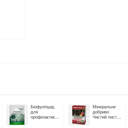
Біофунгіцид
Мінеральне
для
добриво
профілактики
Чистий лист
та лікування
Укорінювач
рослин Жива
300 г (916)