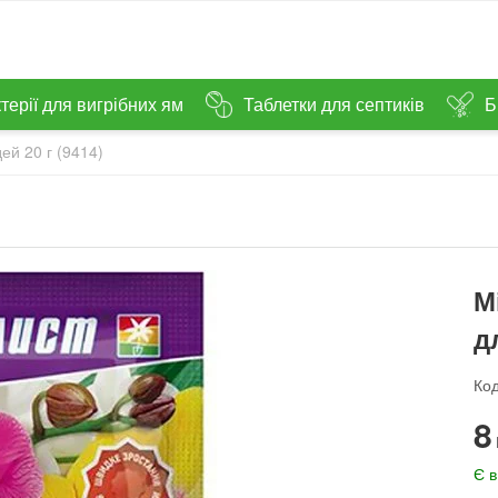
терії для вигрібних ям
Таблетки для септиків
Б
ей 20 г (9414)
М
д
Код
‍8‍
Є в