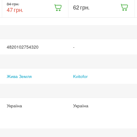
‍84‍
грн.
Земля
‍62‍
грн.
‍47‍
грн.
Триходерма
20 г
(ТД0048235)
4820102754320
-
Жива Земля
Kvitofor
Україна
Україна