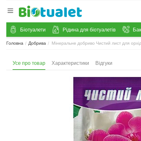
Біотуалети
Рідина для біотуалетів
Бак
Мінеральне добриво Чистий лист для орхід
/
/
Головна
Добрива
Усе про товар
Характеристики
Відгуки