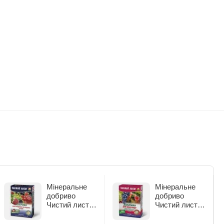
Мінеральне
Мінеральне
добриво
добриво
Чистий лист
Чистий лист
для плодових
для винограду
та ягідних
300 г (2833)