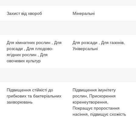
Захист від хвороб
Мінеральні
Для кімнатних рослин , Для
Для розсади , Для газонів,
розсади , Для плодово-
Універсальні
ягідних рослин , Для
овочевих культур
Підвищення стійкісті до
Підвищення імунітету
грибкових та бактеріальних
рослин, Прискорення
захворювань
коренеутворення,
Покращує проростання
насіння, підвищує схожість