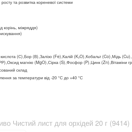
 росту та розвитка кореневої системи
ід корінь, міжряддя)
рискування)
 кислота (С)
,
Бор (В)
,
Залізо (Fe)
,
Калій (K₂O)
,
Кобальт (Co)
,
Мідь (Cu)
,
(РР)
,
Оксид магнію (MgO)
,
Сірка (S)
,
Фосфор (P)
,
Цинк (Zn)
,
Вітаміни г
сований склад
влення за температури від -20 °С до +40 °С
во Чистий лист для орхідей 20 г (9414)