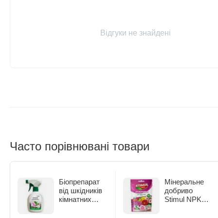
Відгуки не знайдені
Часто порівнювані товари
Біопрепарат
Мінеральне
від шкідників
добриво
кімнатних
Stimul NPK
рослин Жива
для квітучих
Земля
рослин 200 г