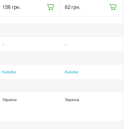
кущів 900 г
‍158‍
грн.
‍62‍
грн.
(68473)
-
-
Kvitofor
Kvitofor
Україна
Україна