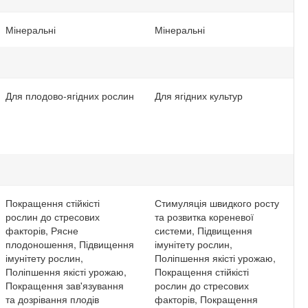
Мінеральні
Мінеральні
Для плодово-ягідних рослин
Для ягідних культур
Покращення стійкісті
Стимуляція швидкого росту
рослин до стресових
та розвитка кореневої
факторів, Рясне
системи, Підвищення
плодоношення, Підвищення
імунітету рослин,
імунітету рослин,
Поліпшення якісті урожаю,
Поліпшення якісті урожаю,
Покращення стійкісті
Покращення зав'язування
рослин до стресових
та дозрівання плодів
факторів, Покращення