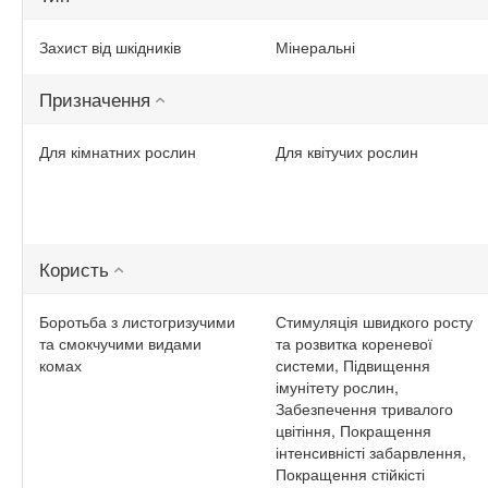
Захист від шкідників
Мінеральні
Призначення
Для кімнатних рослин
Для квітучих рослин
Користь
Боротьба з листогризучими
Стимуляція швидкого росту
та смокчучими видами
та розвитка кореневої
комах
системи, Підвищення
імунітету рослин,
Забезпечення тривалого
цвітіння, Покращення
інтенсивністі забарвлення,
Покращення стійкісті