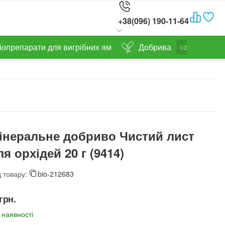
+38(096) 190-11-64
іопрепарати для вигрібних ям
Добрива
1/2
інеральне добриво Чистий лист
ля орхідей 20 г (9414)
 товару:
bio-212683
грн.
 наявності