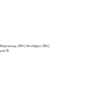
Марганець (Mn)
,
Молібден (Mo)
,
рупи B