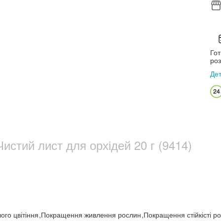
Гот
роз
Де
истий лист для орхідей 20 г (9414)
ого цвітіння
,
Покращення живлення рослин
,
Покращення стійкісті р