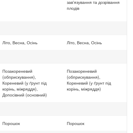
зав'язування та дозрівання
плодів
Літо, Весна, Осінь
Літо, Весна, Осінь
Позакореневий
Позакореневий
(обприскування),
(обприскування),
Кореневий (у ґрунт під
Кореневий (у ґрунт під
корінь, міжряддя),
корінь, міжряддя)
Допосівний (основний)
Порошок
Порошок