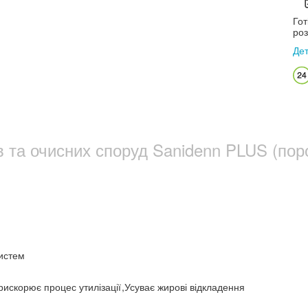
Гот
роз
Де
в та очисних споруд Sanidenn PLUS (пор
систем
рискорює процес утилізації
,
Усуває жирові відкладення