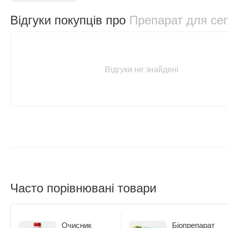
Відгуки покупців про
Препарат для сеп
Відгуки не знайдені
Часто порівнювані товари
Очисник
Біопрепарат