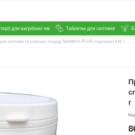
терії для вигрібних ям
Таблетки для септиків
Б
ля септиків та очисних споруд Sanidenn PLUS (порошок) 450 г
П
с
г
Код
‍8