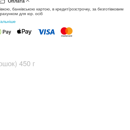
Оплата
івкою, банківською картою, в кредит/розстрочку, за безготівковим
рахунком для юр. осіб
тальніше
ошок) 450 г