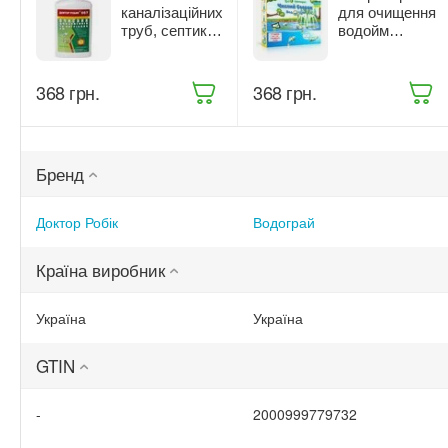
каналізаційних
для очищення
труб, септиків
водойм
та вигрібних
Водограй
ям Доктор
Чистий
Робік 798 мл
Ставок 100 г
‍368‍
грн.
‍368‍
грн.
(057)
Бренд
Доктор Робік
Водограй
Країна виробник
Україна
Україна
GTIN
-
2000999779732