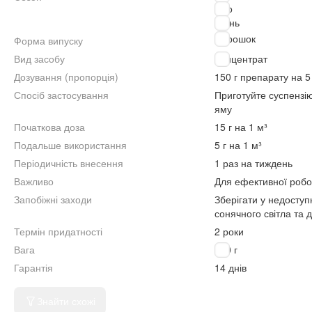
Літо
Осінь
Порошок
Форма випуску
Вид засобу
Концентрат
Дозування (пропорція)
150 г препарату на 5
Спосіб застосування
Приготуйте суспензію 
яму
Початкова доза
15 г на 1 м³
Подальше використання
5 г на 1 м³
Періодичність внесення
1 раз на тиждень
Важливо
Для ефективної робот
Запобіжні заходи
Зберігати у недоступ
сонячного світла та 
Термін придатності
2 роки
Вага
450 г
Гарантія
14 днів
Знайти схожі