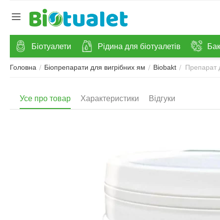
Біотуалети
Рідина для біотуалетів
Бак
Препарат д
/
/
/
Головна
Біопрепарати для вигрібних ям
Biobakt
Усе про товар
Характеристики
Відгуки