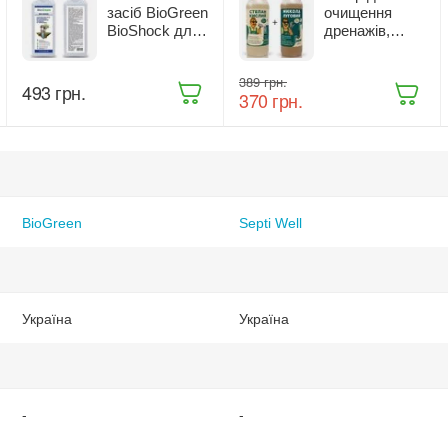
засіб BioGreen
очищення
BioShock для
дренажів,
очищення та
септиків та
знезараження
каналізаційних
‍389‍
грн.
колодязів та
труб Septi Well
‍493‍
грн.
‍370‍
грн.
свердловин 1
Микола
л (10605476)
Луговий 500
мл + Степан
Кислий 500 мл
BioGreen
Septi Well
Україна
Україна
-
-