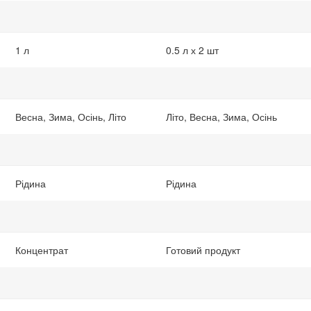
1 л
0.5 л х 2 шт
Весна, Зима, Осінь, Літо
Літо, Весна, Зима, Осінь
Рідина
Рідина
Концентрат
Готовий продукт