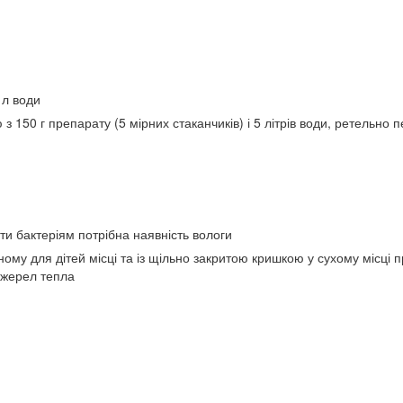
 л води
з 150 г препарату (5 мірних стаканчиків) і 5 літрів води, ретельно п
и бактеріям потрібна наявність вологи
ному для дітей місці та із щільно закритою кришкою у сухому місці 
джерел тепла