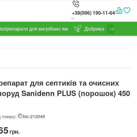
+38(096) 190-11-64
іопрепарати для вигрібних ям
Добрива
1/2
репарат для септиків та очисних
поруд Sanidenn PLUS (порошок) 450
 товару:
bio-212049
65‍
грн.