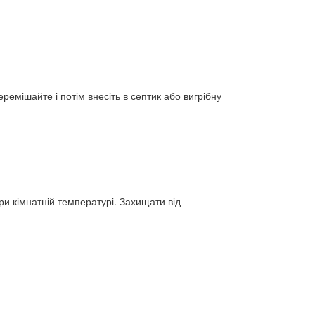
еремішайте і потім внесіть в септик або вигрібну
при кімнатній температурі. Захищати від