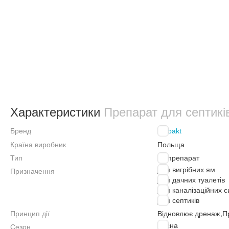
Характеристики
Препарат для септикі
Бренд
Biobakt
Країна виробник
Польща
Тип
Біопрепарат
Для вигрібних ям
Призначення
Для дачних туалетів
Для каналізаційних 
Для септиків
Принцип дії
Відновлює дренаж
,
П
Весна
Сезон