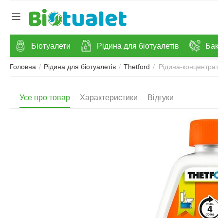
Біотуалети
Рідина для біотуалетів
Бак
Рідина-концентрат
/
/
/
Головна
Рідина для біотуалетів
Thetford
Усе про товар
Характеристики
Відгуки