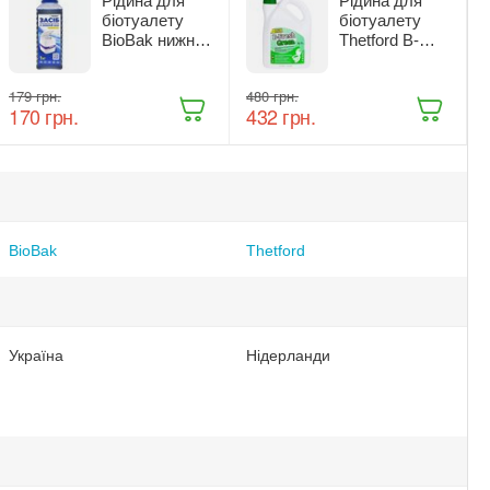
Рідина для
Рідина для
біотуалету
біотуалету
BioBak нижній
Thetford B-
бак 1 кг
Fresh Green
нижній бак 2 л
‍179‍
грн.
‍480‍
грн.
(8710315020786)
‍170‍
грн.
‍432‍
грн.
BioBak
Thetford
Україна
Нідерланди