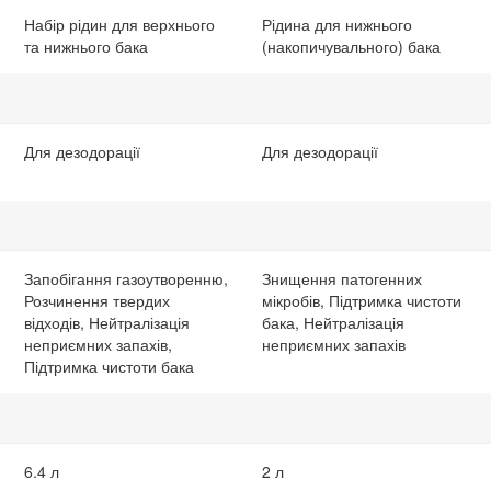
Набір рідин для верхнього
Рідина для нижнього
та нижнього бака
(накопичувального) бака
Для дезодорації
Для дезодорації
Запобігання газоутворенню,
Знищення патогенних
Розчинення твердих
мікробів, Підтримка чистоти
відходів, Нейтралізація
бака, Нейтралізація
неприємних запахів,
неприємних запахів
Підтримка чистоти бака
6.4 л
2 л