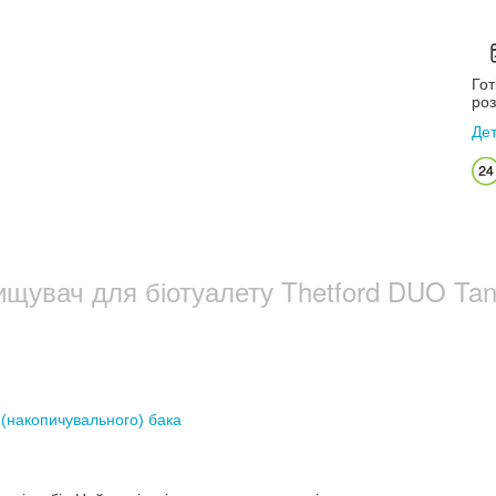
Гот
роз
Де
щувач для біотуалету Thetford DUO Tank
 (накопичувального) бака