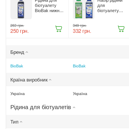
Рідина для
Набір рідини
біотуалету
для
BioBak нижній
біотуалету
бак 1,6 кг
Biobak верхній
та нижній бак
‍263‍
грн.
‍349‍
грн.
2 кг
‍250‍
грн.
‍332‍
грн.
Бренд
BioBak
BioBak
Країна виробник
Україна
Україна
Рідина для біотуалетів
Тип