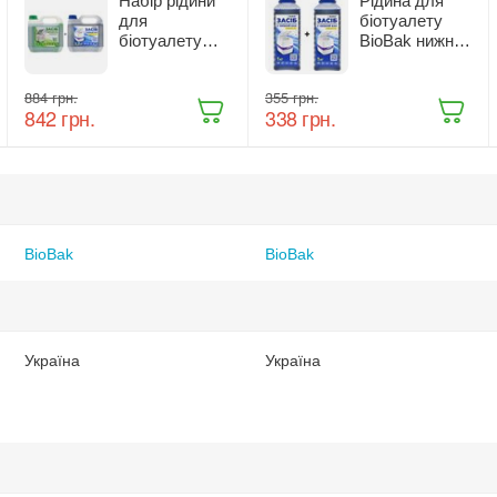
Набір рідини
Рідина для
для
біотуалету
біотуалету
BioBak нижній
Biobak верхній
бак 1 кг х 2 шт.
та нижній бак
‍884‍
грн.
‍355‍
грн.
6,4 кг
‍842‍
грн.
‍338‍
грн.
BioBak
BioBak
Україна
Україна