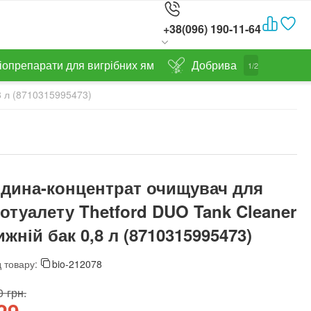
+38(096) 190-11-64
іопрепарати для вигрібних ям
Добрива
1/2
8 л (8710315995473)
ідина-концентрат очищувач для
іотуалету Thetford DUO Tank Cleaner
ижній бак 0,8 л (8710315995473)
 товару:
bio-212078
‍
грн.
29‍