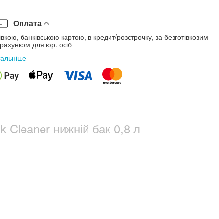
Оплата
івкою, банківською картою, в кредит/розстрочку, за безготівковим
рахунком для юр. осіб
тальніше
 Cleaner нижній бак 0,8 л