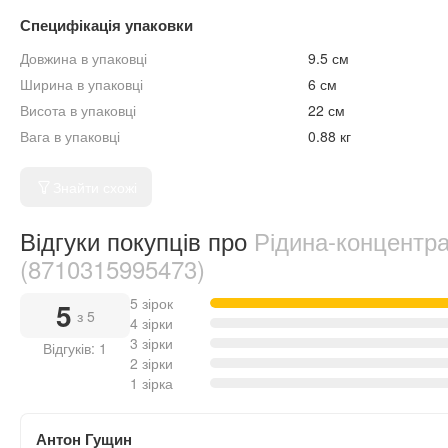
Специфікація упаковки
Довжина в упаковці
9.5 см
Ширина в упаковці
6 см
Висота в упаковці
22 см
Вага в упаковці
0.88 кг
Знайти схожі
Відгуки покупців про
Рідина-концентра
(8710315995473)
5 зірок
5
з 5
4 зірки
3 зірки
Відгуків: 1
2 зірки
1 зірка
Антон Гущин