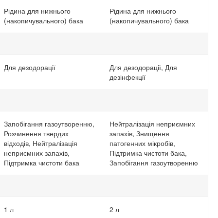
Рідина для нижнього
Рідина для нижнього
(накопичувального) бака
(накопичувального) бака
Для дезодорації
Для дезодорації, Для
дезінфекції
Запобігання газоутворенню,
Нейтралізація неприємних
Розчинення твердих
запахів, Знищення
відходів, Нейтралізація
патогенних мікробів,
неприємних запахів,
Підтримка чистоти бака,
Підтримка чистоти бака
Запобігання газоутворенню
1 л
2 л