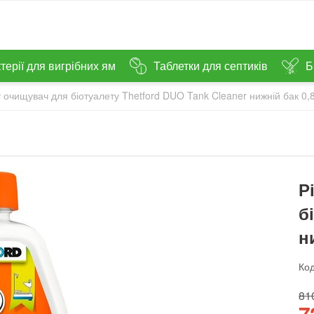
терії для вигрібних ям
Таблетки для септиків
Б
 очищувач для біотуалету Thetford DUO Tank Cleaner нижній бак 0,
Р
б
н
Код
‍810
‍7