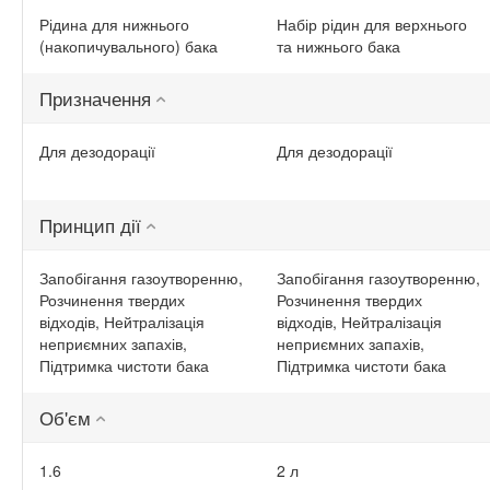
Рідина для нижнього
Набір рідин для верхнього
(накопичувального) бака
та нижнього бака
Призначення
Для дезодорації
Для дезодорації
Принцип дії
Запобігання газоутворенню,
Запобігання газоутворенню,
Розчинення твердих
Розчинення твердих
відходів, Нейтралізація
відходів, Нейтралізація
неприємних запахів,
неприємних запахів,
Підтримка чистоти бака
Підтримка чистоти бака
Об'єм
1.6
2 л