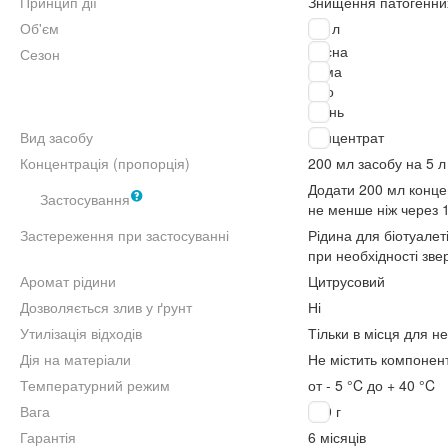
Принцип дії
Знищення патогенни
Об'єм
0.8 л
Весна
Сезон
Зима
Літо
Осінь
Вид засобу
Концентрат
Концентрація (пропорція)
200 мл засобу на 5 л
Додати 200 мл концен
Застосування
не менше ніж через 
Застереження при застосуванні
Рідина для біотуалеті
при необхідності зве
Аромат рідини
Цитрусовий
Дозволяється злив у ґрунт
Ні
Утилізація відходів
Тільки в місця для не
Дія на матеріали
Не містить компонент
Температурний режим
от - 5 °C до + 40 °C
Вага
880 г
Гарантія
6 місяців