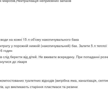
х мікробів
,
Нейтралізація неприємних запахів
 води на кожні 15 л об'єму накопичувального бака
трату у порожній нижній (накопичувальний) бак. Залити 5 л теплої 
16 годин
в слід берегти від дітей. Не вживати всередину. При попаданні розчи
рнутися до лікаря
компостованих туалетних відходів (вигрібна яма, каналізація, септик
ів, що викликають старіння пластмаси та резини