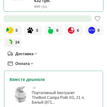
432
грн.
480
грн.
5
5
6
6
9
24
Доставка
Оплата
Вместе дешевле
(2)
Портативный биотуалет
Thetford Campa Potti XG, 21 л,
Белый (871...