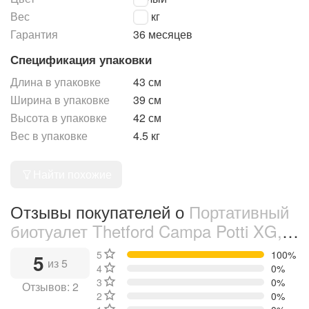
Вес
3.9 кг
Гарантия
36 месяцев
Спецификация упаковки
Длина в упаковке
43 см
Ширина в упаковке
39 см
Высота в упаковке
42 см
Вес в упаковке
4.5 кг
Найти похожие
Отзывы покупателей о
Портативный
биотуалет Thetford Campa Potti XG,
21 л, Белый (8710315024609)
5 звёзд
100%
5
из 5
4 звезды
0%
3 звезды
0%
Отзывов: 2
2 звезды
0%