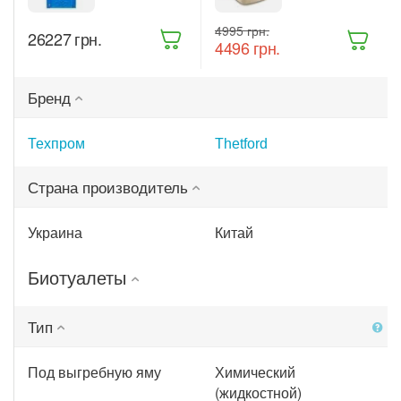
Техпром Под
Potti 165
выгребную
Luxe, 21 л,
‍4995‍
грн.
яму Синяя
Бежевый
‍26227‍
грн.
‍4496‍
грн.
(бт906)
(8710315024555)
Бренд
Техпром
Thetford
Страна производитель
Украина
Китай
Биотуалеты
Тип
Под выгребную яму
Химический
(жидкостной)