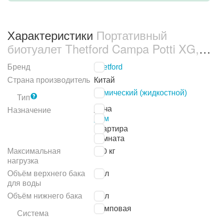
Характеристики
Портативный
биотуалет Thetford Campa Potti XG,
21 л, Белый (8710315024609)
Бренд
Thetford
Страна производитель
Китай
Химический (жидкостной)
Тип
Дача
Назначение
Дом
Квартира
Комната
Максимальная
120 кг
нагрузка
Объём верхнего бака
15 л
для воды
Объём нижнего бака
21 л
Помповая
Система