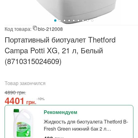
Код товара:
bio-212008
Портативный биотуалет Thetford
Campa Potti XG, 21 л, Белый
(8710315024609)
Товар закончился
‍4890‍
грн.
‍4401‍
-10%
грн.
Рекомендуем
Жидкость для биотуалета Thetford B-
Fresh Green нижний бак 2 л
(8710315020786)