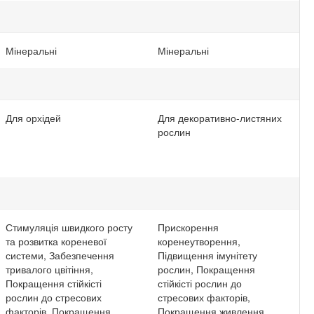
Мінеральні
Мінеральні
Для орхідей
Для декоративно-листяних
рослин
Стимуляція швидкого росту
Прискорення
та розвитка кореневої
коренеутворення,
системи, Забезпечення
Підвищення імунітету
тривалого цвітіння,
рослин, Покращення
Покращення стійкісті
стійкісті рослин до
рослин до стресових
стресових факторів,
факторів, Покращення
Покращення живлення