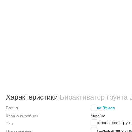
Характеристики
Биоактиватор грунта 
Бренд
Жива Земля
Країна виробник
Україна
Оздоровлювачі ґрунт
Тип
Для декоративно-лис
Призначення