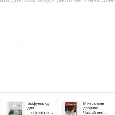
Біофунгіцид
Мінеральне
для
добриво
профілактики
Чистий лист