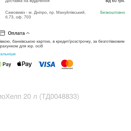
Доставка на відділення
від 60 грн.
Самовивіз - м. Дніпро, пр. Мануйлівський,
Безкоштовно
б.73, оф. 703
Оплата
івкою, банківською картою, в кредит/розстрочку, за безготівковим
рахунком для юр. осіб
тальніше
иоХелп 20 л (ТД0048833)