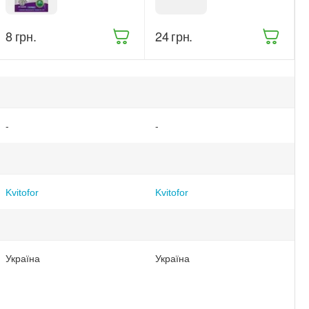
для орхідей
для
20 г (9414)
декоративно-
листяних
‍8‍
грн.
‍24‍
грн.
рослин 100 г
(5013)
-
-
Kvitofor
Kvitofor
Україна
Україна