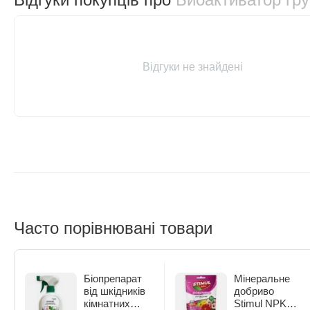
Відгуки не знайдені
Часто порівнювані товари
Біопрепарат
Мінеральне
від шкідників
добриво
кімнатних
Stimul NPK