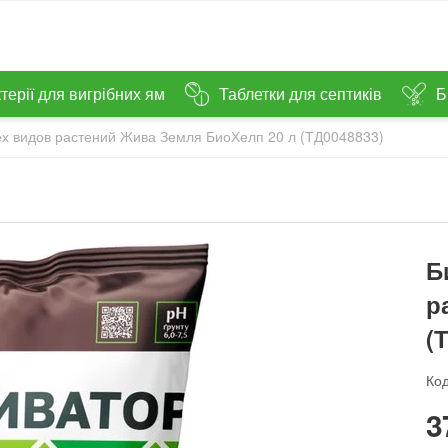
терії для вигрібних ям
Таблетки для септиків
Б
сех видов растений Жива Земля БиоХелп 20 л (ТД0048833)
Б
р
(
Код
‍3