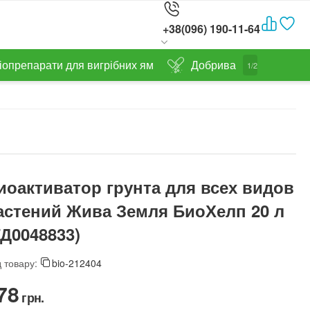
+38(096) 190-11-64
іопрепарати для вигрібних ям
Добрива
1/2
иоактиватор грунта для всех видов
астений Жива Земля БиоХелп 20 л
ТД0048833)
 товару:
bio-212404
78‍
грн.