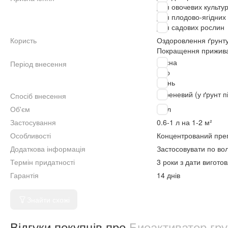
Для овочевих культу
Для плодово-ягідних
Для садових рослин
Користь
Оздоровлення ґрунт
Покращення прижива
Весна
Період внесення
Літо
Осінь
Кореневий (у ґрунт п
Спосіб внесення
Об'єм
20 л
Застосування
0.6-1 л на 1-2 м²
Особливості
Концентрований преп
Додаткова інформація
Застосовувати по во
Термін придатності
3 роки з дати вигото
Гарантія
14 днів
Знайти схожі
Відгуки покупців про
Биоактиватор гр