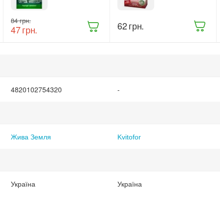
та лікування
Укорінювач
рослин Жива
300 г (916)
‍84‍
грн.
Земля
‍62‍
грн.
‍47‍
грн.
Триходерма
20 г
(ТД0048235)
4820102754320
-
Жива Земля
Kvitofor
Україна
Україна