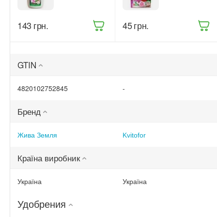
рослин Жива
для квітучих
Земля
рослин 200 г
Бітоксик
(68861)
‍143‍
грн.
‍45‍
грн.
спрей 300 мл
(ТД0045570)
GTIN
4820102752845
-
Бренд
Жива Земля
Kvitofor
Країна виробник
Україна
Україна
Удобрения