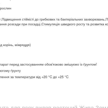
р
 рослин
у
,
Підвищення стійкісті до грибкових та бактеріальних захворювань
,
П
ння розсади при посадці
,
Стимуляція швидкого росту та розвитка к
ід корінь, міжряддя)
арат перед застосуванням обов'язково змішуємо із ґрунтом!
логому ґрунту
влення за температури від +20 °C до +25 °C
унта для всех видов растений Жива Зем