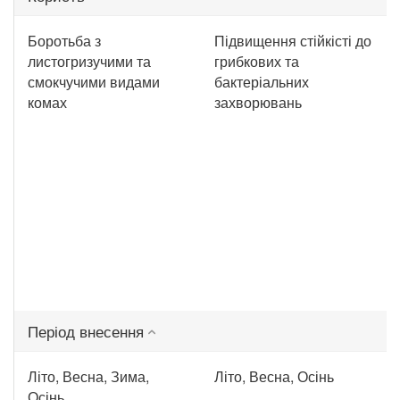
Боротьба з
Підвищення стійкісті до
листогризучими та
грибкових та
смокчучими видами
бактеріальних
комах
захворювань
Період внесення
Літо, Весна, Зима,
Літо, Весна, Осінь
Осінь