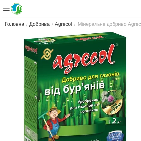
Мінеральне добриво Agrecol
/
/
/
Головна
Добрива
Agrecol