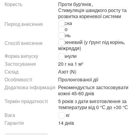
Користь
Проти бур'янів
,
Стимуляція швидкого росту та
розвитка кореневої системи
Весна
Період внесення
Літо
Осінь
Кореневий (у ґрунт під корінь,
Спосіб внесення
міжряддя)
Форма випуску
Гранули
Застосування
20 г на 1 м²
Склад
Азот (N)
Особливості
Пролонгованої дії
Додаткова інформація
Рекомендується застосовувати
кожні 45-60 днів
Термін придатності
5 років з дати виготовлення за
температури від 0 °С до +30 °С
Вага
1.2 кг
Гарантія
14 днів