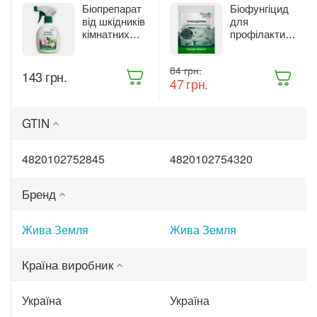
Біопрепарат
Біофунгіцид
від шкідників
для
кімнатних
профілактики
рослин Жива
та лікування
Земля
рослин Жива
‍84‍
грн.
Бітоксик
Земля
‍143‍
грн.
‍47‍
грн.
спрей 300 мл
Триходерма
(ТД0045570)
20 г
(ТД0048235)
GTIN
4820102752845
4820102754320
Бренд
Жива Земля
Жива Земля
Країна виробник
Україна
Україна