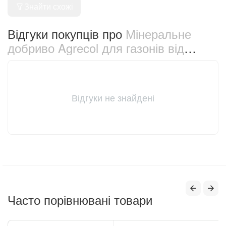
Знайти схожі
Відгуки покупців про
Мінеральне
добриво Agrecol для газонів від
бур'янів 1.2 кг (30202)
Відгуки не знайдені
Часто порівнювані товари