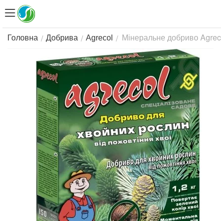
Мінеральне добриво Agreco
/
/
/
Головна
Добрива
Agrecol