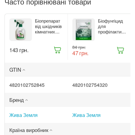
Часто порівнювані товари
Біопрепарат
Біофунгіцид
від шкідників
для
кімнатних
профілактики
рослин Жива
та лікування
Земля
рослин Жива
‍84‍
грн.
Бітоксик
Земля
‍143‍
грн.
‍47‍
грн.
спрей 300 мл
Триходерма
(ТД0045570)
20 г
(ТД0048235)
GTIN
4820102752845
4820102754320
Бренд
Жива Земля
Жива Земля
Країна виробник