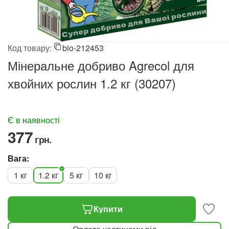
Код товару:
bio-212453
Мінеральне добриво Agrecol для
хвойних рослин 1.2 кг (30207)
Є в наявності
‍377‍
грн.
Вага:
1 кг
1.2 кг
5 кг
10 кг
Купити