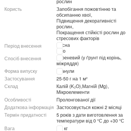
рослин
Користь
Запобігання пожовтінню та
обсипанню хвої
,
Підвищення декоративністі
рослин
,
Покращення стійкісті рослин до
стресових факторів
Весна
Період внесення
Літо
Кореневий (у ґрунт під корінь,
Спосіб внесення
міжряддя)
Форма випуску
Гранули
Застосування
25-50 г на 1 м²
Склад
Калій (K₂O)
,
Магній (Mg)
,
Мікроелементи
Особливості
Пролонгованої дії
Додаткова інформація
Застосовується кожні 2 місяці
Термін придатності
5 років з дати виготовлення за
температури від 0 °С до +30 °С
Вага
1.2 кг