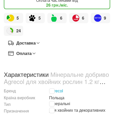
Оплата частинами від
26
грн.
/міс.
5
5
6
6
9
24
Доставка
Оплата
Характеристики
Мінеральне добриво
Agrecol для хвойних рослин 1.2 кг
(30207)
Бренд
Agrecol
Країна виробник
Польща
Мінеральні
Тип
Для хвойних та декоративних
Призначення