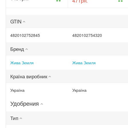
‍47‍
грн.
спрей 300 мл
Триходерма
(ТД0045570)
20 г
(ТД0048235)
GTIN
4820102752845
4820102754320
Бренд
Жива Земля
Жива Земля
Країна виробник
Україна
Україна
Удобрения
Тип