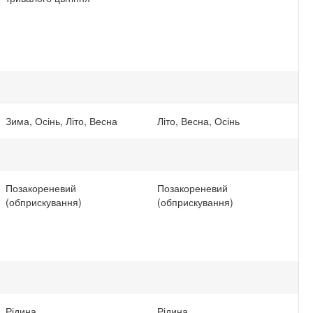
Зима, Осінь, Літо, Весна
Літо, Весна, Осінь
Позакореневий
Позакореневий
(обприскування)
(обприскування)
Рідина
Рідина