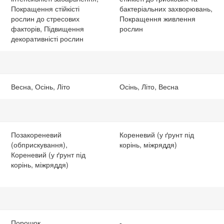
Покращення стійкісті
бактеріальних захворювань,
рослин до стресових
Покращення живлення
факторів, Підвищення
рослин
декоративністі рослин
Весна, Осінь, Літо
Осінь, Літо, Весна
Позакореневий
Кореневий (у ґрунт під
(обприскування),
корінь, міжряддя)
Кореневий (у ґрунт під
корінь, міжряддя)
Порошок
-