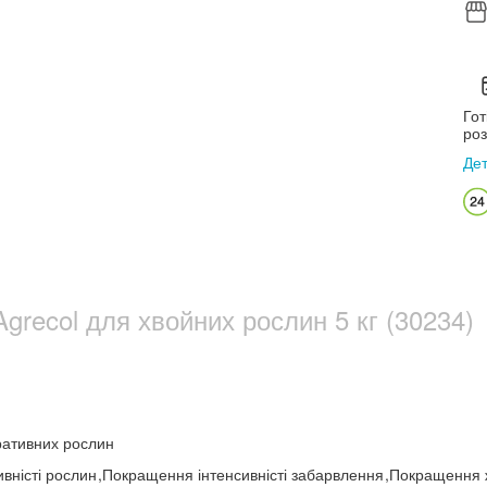
Гот
роз
Де
grecol для хвойних рослин 5 кг (30234)
ративних рослин
вністі рослин
,
Покращення інтенсивністі забарвлення
,
Покращення 