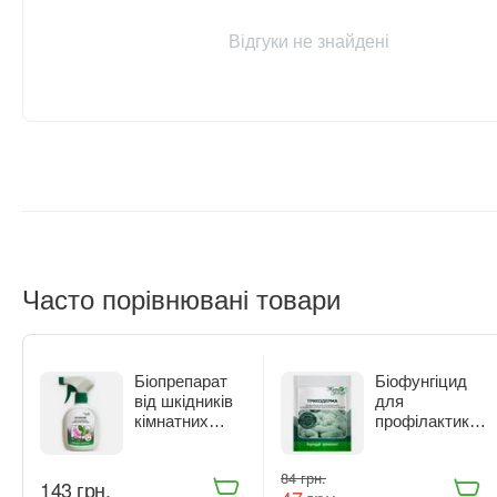
Відгуки не знайдені
Часто порівнювані товари
Біопрепарат
Біофунгіцид
від шкідників
для
кімнатних
профілактики
рослин Жива
та лікування
Земля
рослин Жива
‍84‍
грн.
Бітоксик
Земля
‍143‍
грн.