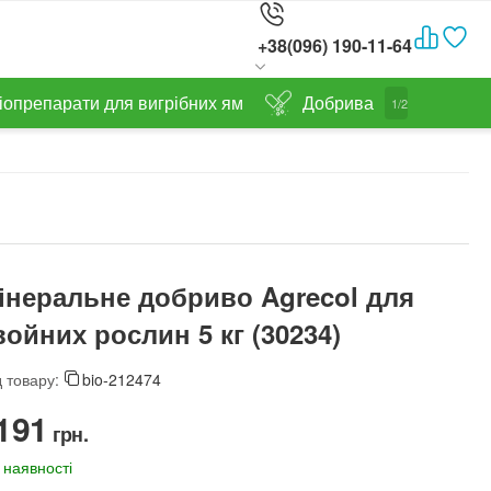
+38(096) 190-11-64
іопрепарати для вигрібних ям
Добрива
1/2
інеральне добриво Agrecol для
войних рослин 5 кг (30234)
 товару:
bio-212474
191‍
грн.
 наявності