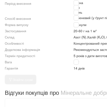
Весна
Період внесення
Літо
Осінь
Кореневий (у ґрунт п
Спосіб внесення
Форма випуску
Гранули
Застосування
20-60 г на 1 м²
Склад
Азот (N)
,
Калій (K₂O)
,
Особливості
Концентрований преп
Додаткова інформація
Рекомендується засто
Термін придатності
5 років з дати вигот
Вага
5 кг
Гарантія
14 днів
Знайти схожі
Відгуки покупців про
Мінеральне добри