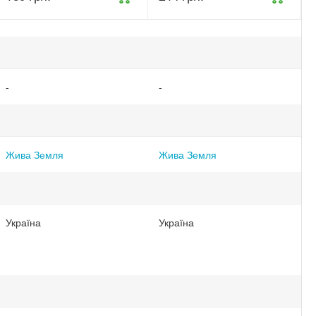
спрей 300 мл
Бітоксик 500
(ТД0035323)
мл
(ТД0036449)
-
-
Жива Земля
Жива Земля
Україна
Україна