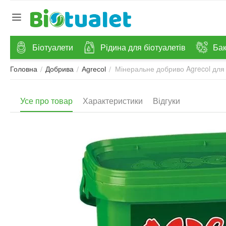
Біотуалети
Рідина для біотуалетів
Бак
Мінеральне добриво Agrecol для 
/
/
/
Головна
Добрива
Agrecol
Усе про товар
Характеристики
Відгуки