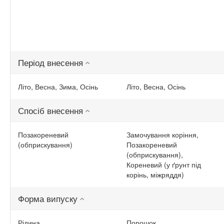
Період внесення
Літо, Весна, Зима, Осінь
Літо, Весна, Осінь
Спосіб внесення
Позакореневий
Замочування коріння,
(обприскування)
Позакореневий
(обприскування),
Кореневий (у ґрунт під
корінь, міжряддя)
Форма випуску
Рідина
Порошок