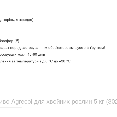
ід корінь, міжряддя)
Фосфор (P)
арат перед застосуванням обов'язково змішуємо із ґрунтом!
совувати кожні 45-60 днів
овлення за температури від 0 °С до +30 °С
во Agrecol для хвойних рослин 5 кг (30