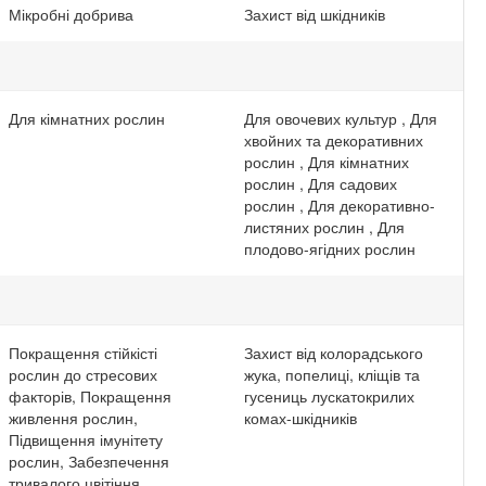
Мікробні добрива
Захист від шкідників
Для кімнатних рослин
Для овочевих культур , Для
хвойних та декоративних
рослин , Для кімнатних
рослин , Для садових
рослин , Для декоративно-
листяних рослин , Для
плодово-ягідних рослин
Покращення стійкісті
Захист від колорадського
рослин до стресових
жука, попелиці, кліщів та
факторів, Покращення
гусениць лускатокрилих
живлення рослин,
комах-шкідників
Підвищення імунітету
рослин, Забезпечення
тривалого цвітіння