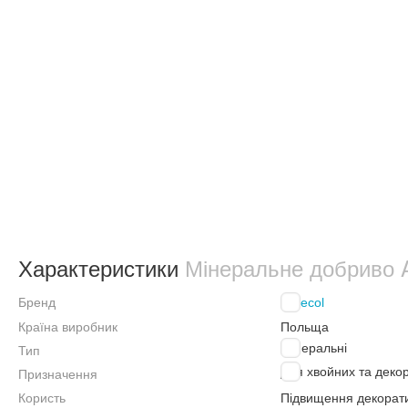
Характеристики
Мінеральне добриво A
Бренд
Agrecol
Країна виробник
Польща
Мінеральні
Тип
Для хвойних та деко
Призначення
Користь
Підвищення декорати