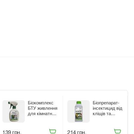
Біокомплекс
Біопрепарат-
БТУ живлення
інсектицид від
для кімнатних
кліщів та
рослин Жива
комах-
Земля Живе
шкідників
Добриво
Жива Земля
‍139‍
грн.
‍214‍
грн.