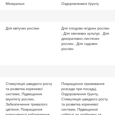
Мінеральні
Оздоровлювачі ґрунту
Для квітучих рослин
Для плодово-ягідних рослин
, Для овочевих культур , Для
декоративно-листяних
рослин , Для садових
рослин
Стимуляція швидкого росту
Покращення приживання
та розвитка кореневої
розсади при посадці,
системи, Підвищення
Оздоровлення ґрунту,
імунітету рослин,
Стимуляція швидкого росту
Забезпечення тривалого
та розвитка кореневої
цвітіння, Покращення
системи, Підвищення
інтенсивністі забарвлення,
стійкісті до грибкових та