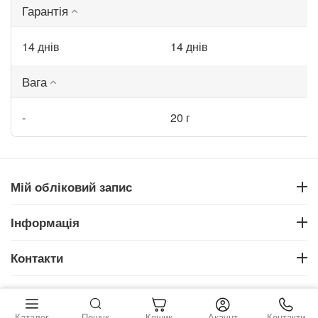
Гарантія
14 днів
14 днів
Вага
-
20 г
Мій обліковий запис
Інформація
Контакти
‍233‍
грн.
Купити
© 2026 . Всі права захищені
Каталог
Пошук
Кошик
Акаунт
Контакти