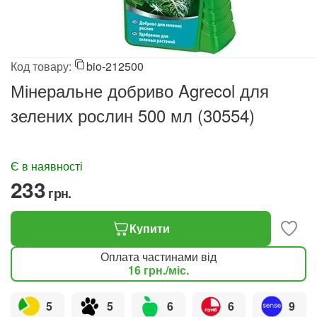
Код товару:
bio-212500
Мінеральне добриво Agrecol для
зелених рослин 500 мл (30554)
Є в наявності
‍233‍
грн.
Купити
Оплата частинами від
16
грн.
/міс.
5
5
6
6
9