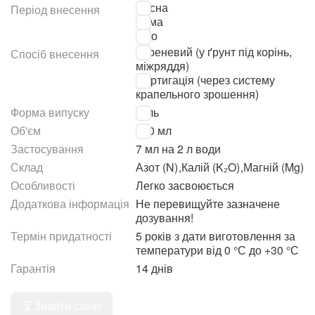
Весна
Період внесення
Зима
Літо
Кореневий (у ґрунт під корінь,
Спосіб внесення
міжряддя)
Фертигація (через систему
крапельного зрошення)
Форма випуску
Гель
Об'єм
500 мл
Застосування
7 мл на 2 л води
Склад
Азот (N)
,
Калій (K₂O)
,
Магній (Mg)
Особливості
Легко засвоюється
Додаткова інформація
Не перевищуйте зазначене
дозування!
Термін придатності
5 років з дати виготовлення за
температури від 0 °С до +30 °С
Гарантія
14 днів
Знайти схожі