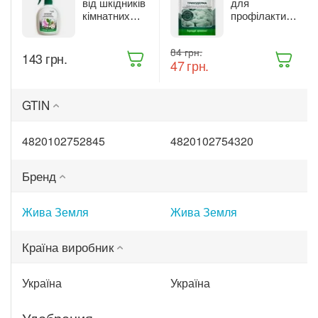
від шкідників
для
кімнатних
профілактики
рослин Жива
та лікування
Земля
рослин Жива
‍84‍
грн.
Бітоксик
Земля
‍143‍
грн.
‍47‍
грн.
спрей 300 мл
Триходерма
(ТД0045570)
20 г
(ТД0048235)
GTIN
4820102752845
4820102754320
Бренд
Жива Земля
Жива Земля
Країна виробник
Україна
Україна