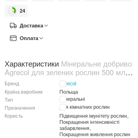
24
Доставка
Оплата
Характеристики
Мінеральне добриво
Agrecol для зелених рослин 500 мл
(30554)
Бренд
Agrecol
Країна виробник
Польща
Мінеральні
Тип
Для кімнатних рослин
Призначення
Користь
Підвищення імунітету рослин
,
Покращення інтенсивністі
забарвлення
,
Покращення живлення рослин