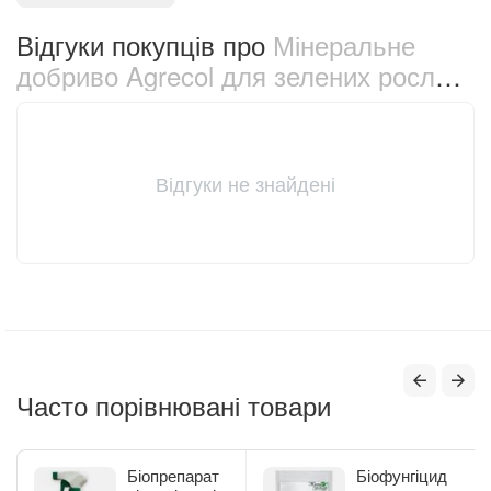
Відгуки покупців про
Мінеральне
добриво Agrecol для зелених рослин
500 мл (30554)
Відгуки не знайдені
Часто порівнювані товари
Біопрепарат
Біофунгіцид