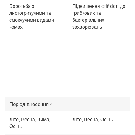
Боротьба з
Підвищення стійкісті до
листогризучими та
грибкових та
смокчучими видами
бактеріальних
комах
захворювань
Період внесення
Літо, Весна, Зима,
Літо, Весна, Осінь
Осінь