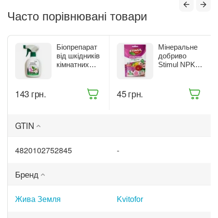
Часто порівнювані товари
Біопрепарат
Мінеральне
від шкідників
добриво
кімнатних
Stimul NPK
рослин Жива
для квітучих
Земля
рослин 200 г
Бітоксик
(68861)
‍143‍
грн.
‍45‍
грн.
спрей 300 мл
(ТД0045570)
GTIN
4820102752845
-
Бренд
Жива Земля
Kvitofor