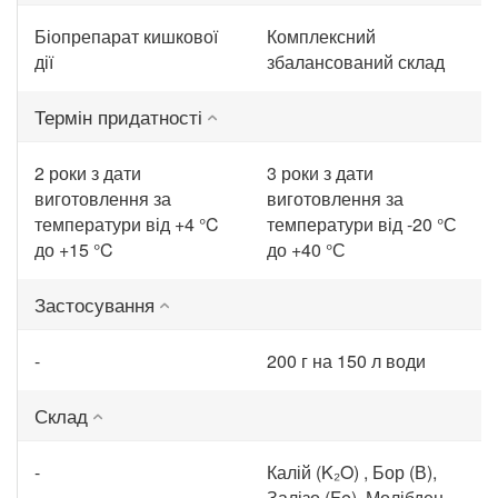
Біопрепарат кишкової
Комплексний
дії
збалансований склад
Термін придатності
2 роки з дати
3 роки з дати
виготовлення за
виготовлення за
температури від +4 °C
температури від -20 °С
до +15 °C
до +40 °С
Застосування
-
200 г на 150 л води
Склад
-
Калій (K₂O) , Бор (В),
Залізо (Fe), Молібден