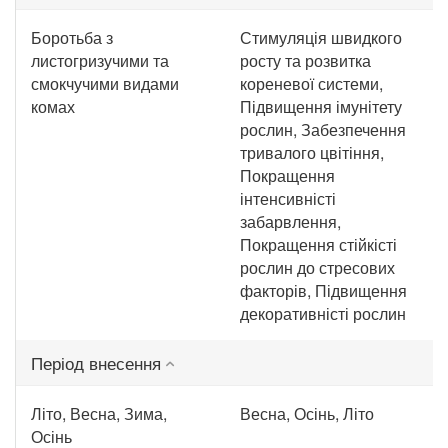
Боротьба з
Стимуляція швидкого
листогризучими та
росту та розвитка
смокчучими видами
кореневої системи,
комах
Підвищення імунітету
рослин, Забезпечення
тривалого цвітіння,
Покращення
інтенсивністі
забарвлення,
Покращення стійкісті
рослин до стресових
факторів, Підвищення
декоративністі рослин
Період внесення
Літо, Весна, Зима,
Весна, Осінь, Літо
Осінь