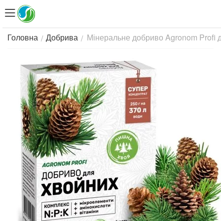
Мінеральне добриво Agronom Profi д
/
/
Головна
Добрива