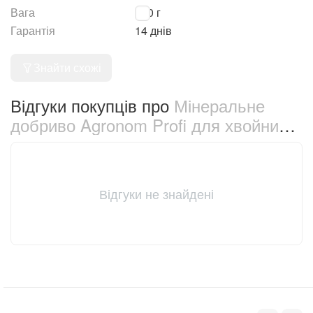
Вага
250 г
Гарантія
14 днів
Знайти схожі
Відгуки покупців про
Мінеральне
добриво Agronom Profi для хвойних
рослин 250 г (69068)
Відгуки не знайдені