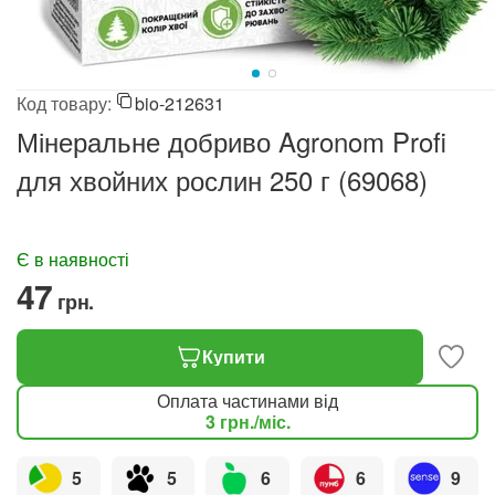
Код товару:
bio-212631
Мінеральне добриво Agronom Profi
для хвойних рослин 250 г (69068)
Є в наявності
‍47‍
грн.
Купити
Оплата частинами від
3
грн.
/міс.
5
5
6
6
9