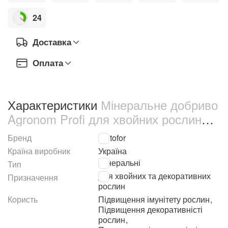
24
Доставка
Оплата
Характеристики
Мінеральне добриво
Agronom Profi для хвойних рослин
250 г (69068)
Бренд
Kvitofor
Країна виробник
Україна
Мінеральні
Тип
Для хвойних та декоративних
Призначення
рослин
Користь
Підвищення імунітету рослин
,
Підвищення декоративністі
рослин
,