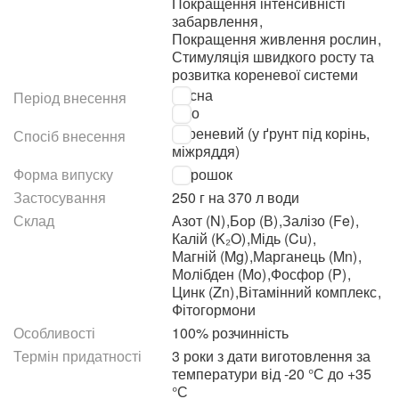
Покращення інтенсивністі
забарвлення
,
Покращення живлення рослин
,
Стимуляція швидкого росту та
розвитка кореневої системи
Весна
Період внесення
Літо
Кореневий (у ґрунт під корінь,
Спосіб внесення
міжряддя)
Форма випуску
Порошок
Застосування
250 г на 370 л води
Склад
Азот (N)
,
Бор (В)
,
Залізо (Fe)
,
Калій (K₂O)
,
Мідь (Cu)
,
Магній (Mg)
,
Марганець (Mn)
,
Молібден (Mo)
,
Фосфор (P)
,
Цинк (Zn)
,
Вітамінний комплекс
,
Фітогормони
Особливості
100% розчинність
Термін придатності
3 роки з дати виготовлення за
температури від -20 °С до +35
°С