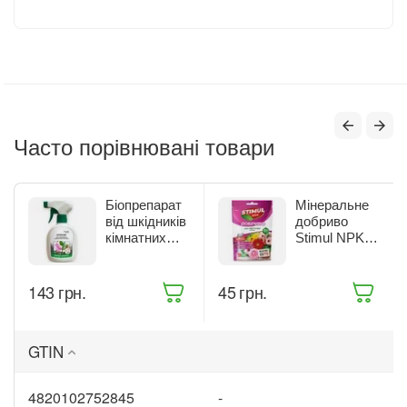
Часто порівнювані товари
Біопрепарат
Мінеральне
від шкідників
добриво
кімнатних
Stimul NPK
рослин Жива
для квітучих
Земля
рослин 200 г
Бітоксик
(68861)
‍143‍
грн.
‍45‍
грн.
спрей 300 мл
(ТД0045570)
GTIN
4820102752845
-