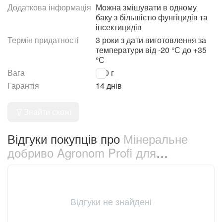
Додаткова інформація
Можна змішувати в одному
баку з більшістю фунгіцидів та
інсектицидів
Термін придатності
3 роки з дати виготовлення за
температури від -20 °С до +35
°С
Вага
250 г
Гарантія
14 днів
Знайти схожі
Відгуки покупців про
Мінеральне
добриво Agronom Profi для
винограду 250 г (68951)
Відгуки не знайдені