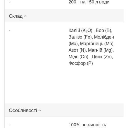
-
200 г на 150 л води
Склад
-
Калій (K₂O) , Бор (В),
Залізо (Fe), Молібден
(Mo), Марганець (Mn),
Азот (N), Магній (Mg),
Мідь (Cu) , Цинк (Zn),
Фосфор (P)
Особливості
-
100% розчинність