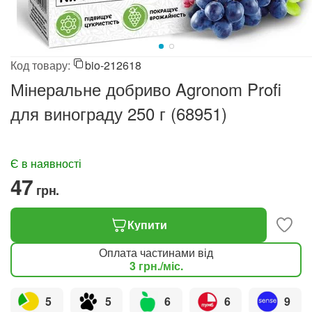
Код товару:
bio-212618
Мінеральне добриво Agronom Profi
для винограду 250 г (68951)
Є в наявності
‍47‍
грн.
Купити
Оплата частинами від
3
грн.
/міс.
5
5
6
6
9