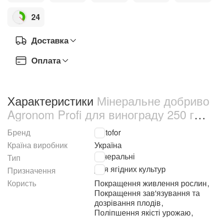
24
Доставка
Оплата
Характеристики
Мінеральне добриво
Agronom Profi для винограду 250 г
(68951)
Бренд
Kvitofor
Країна виробник
Україна
Мінеральні
Тип
Для ягідних культур
Призначення
Користь
Покращення живлення рослин
,
Покращення зав'язування та
дозрівання плодів
,
Поліпшення якісті урожаю
,