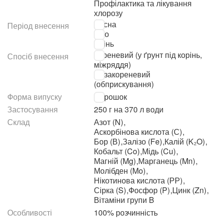
Профілактика та лікування
хлорозу
Весна
Період внесення
Літо
Осінь
Кореневий (у ґрунт під корінь,
Спосіб внесення
міжряддя)
Позакореневий
(обприскування)
Форма випуску
Порошок
Застосування
250 г на 370 л води
Склад
Азот (N)
,
Аскорбінова кислота (С)
,
Бор (В)
,
Залізо (Fe)
,
Калій (K₂O)
,
Кобальт (Co)
,
Мідь (Cu)
,
Магній (Mg)
,
Марганець (Mn)
,
Молібден (Mo)
,
Нікотинова кислота (РР)
,
Сірка (S)
,
Фосфор (P)
,
Цинк (Zn)
,
Вітаміни групи B
Особливості
100% розчинність