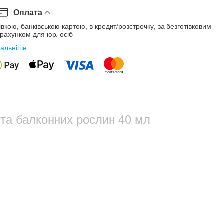
Оплата
івкою, банківською картою, в кредит/розстрочку, за безготівковим
рахунком для юр. осіб
тальніше
 та балконних рослин 40 мл