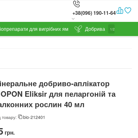
+38(096) 190-11-64
іопрепарати для вигрібних ям
Добрива
1/2
інеральне добриво-аплікатор
IOPON Eliksir для пеларгоній та
алконних рослин 40 мл
 товару:
bio-212401
5‍
грн.