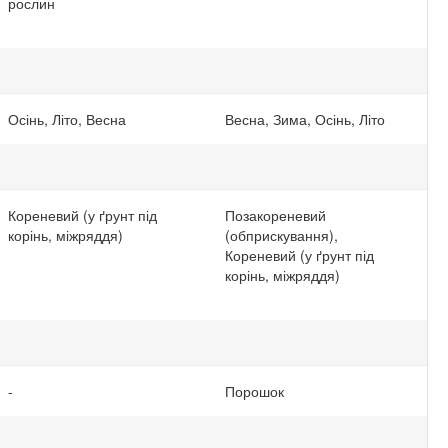
рослин
Осінь, Літо, Весна
Весна, Зима, Осінь, Літо
Кореневий (у ґрунт під
Позакореневий
корінь, міжряддя)
(обприскування),
Кореневий (у ґрунт під
корінь, міжряддя)
-
Порошок