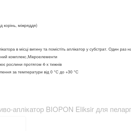
ід корінь, міжряддя)
катора в місці вигину та помістіть аплікатор у субстрат. Один раз н
нний комплекс
,
Мікроелементи
ює рослини протягом 4-х тижнів
влення за температури від 0 °С до +30 °С
во-аплікатор BIOPON Eliksir для пеларг