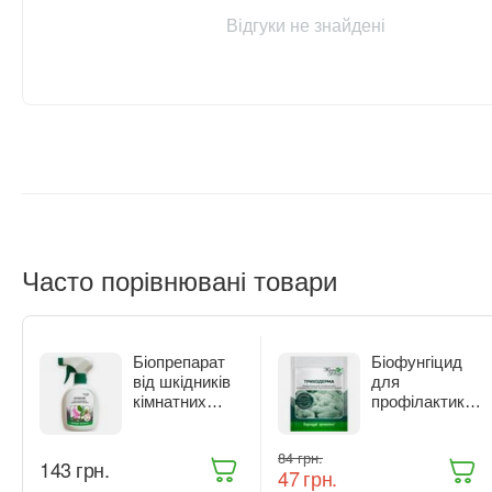
Відгуки не знайдені
Часто порівнювані товари
Біопрепарат
Біофунгіцид
від шкідників
для
кімнатних
профілактики
рослин Жива
та лікування
Земля
рослин Жива
‍84‍
грн.
Бітоксик
Земля
‍143‍
грн.
‍47‍
грн.
спрей 300 мл
Триходерма