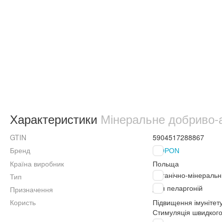
Характеристики
Мінеральне добриво-а
GTIN
5904517288867
Бренд
BIOPON
Країна виробник
Польща
Органічно-мінеральн
Тип
Для пеларгоній
Призначення
Користь
Підвищення імунітет
Стимуляція швидкого