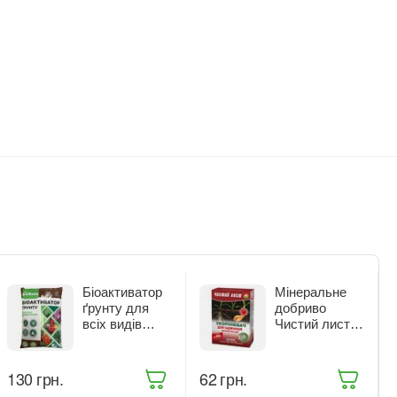
Біоактиватор
Мінеральне
ґрунту для
добриво
всіх видів
Чистий лист
рослин Жива
Укорінювач
Земля
300 г (916)
БіоХелп 5 л
‍130‍
грн.
‍62‍
грн.
(ТД0031988)