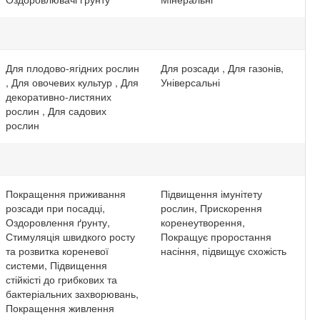
Для плодово-ягідних рослин
Для розсади , Для газонів,
, Для овочевих культур , Для
Універсальні
декоративно-листяних
рослин , Для садових
рослин
Покращення приживання
Підвищення імунітету
розсади при посадці,
рослин, Прискорення
Оздоровлення ґрунту,
коренеутворення,
Стимуляція швидкого росту
Покращує проростання
та розвитка кореневої
насіння, підвищує схожість
системи, Підвищення
стійкісті до грибкових та
бактеріальних захворювань,
Покращення живлення