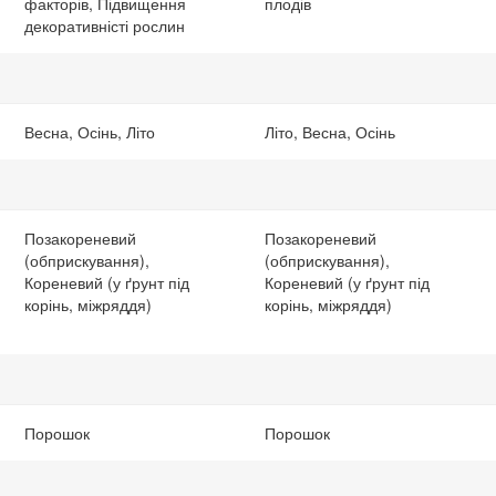
факторів, Підвищення
плодів
декоративністі рослин
Весна, Осінь, Літо
Літо, Весна, Осінь
Позакореневий
Позакореневий
(обприскування),
(обприскування),
Кореневий (у ґрунт під
Кореневий (у ґрунт під
корінь, міжряддя)
корінь, міжряддя)
Порошок
Порошок