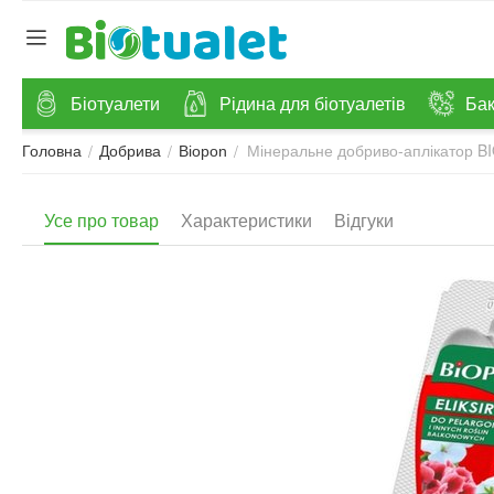
Біотуалети
Рідина для біотуалетів
Бак
Мінеральне добриво-аплікатор BI
/
/
/
Головна
Добрива
Biopon
Усе про товар
Характеристики
Відгуки