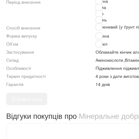
Весна
Період внесення
Зима
Літо
Осінь
Кореневий (у ґрунт п
Спосіб внесення
Форма випуску
Рідина
Об'єм
40 мл
Застосування
Обламайте кінчик аплі
Склад
Амінокислоти
,
Вітамі
Особливості
Підживлення підживл
Термін придатності
4 роки з дати вигото
Гарантія
14 днів
Знайти схожі
Відгуки покупців про
Мінеральне добри