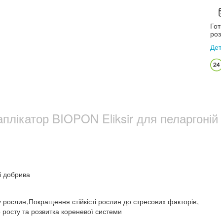
Гот
роз
Де
плікатор BIOPON Eliksir для пеларгоній
і добрива
у рослин
,
Покращення стійкісті рослин до стресових факторів
,
 росту та розвитка кореневої системи