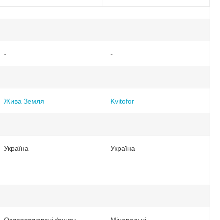
-
-
Жива Земля
Kvitofor
Україна
Україна
Оздоровлювачі ґрунту
Мінеральні