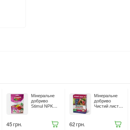
Мінеральне
Мінеральне
добриво
добриво
Stimul NPK
Чистий лист
для квітучих
для винограду
рослин 200 г
300 г (2833)
(68861)
‍45‍
грн.
‍62‍
грн.