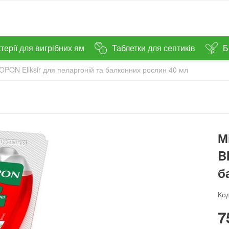
терії для вигрібних ям
Таблетки для септиків
Б
OPON Eliksir для пеларгоній та балконних рослин 40 мл
М
B
б
Код
‍7