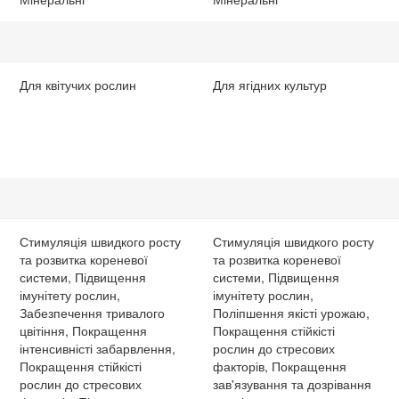
Для квітучих рослин
Для ягідних культур
Стимуляція швидкого росту
Стимуляція швидкого росту
та розвитка кореневої
та розвитка кореневої
системи, Підвищення
системи, Підвищення
імунітету рослин,
імунітету рослин,
Забезпечення тривалого
Поліпшення якісті урожаю,
цвітіння, Покращення
Покращення стійкісті
інтенсивністі забарвлення,
рослин до стресових
Покращення стійкісті
факторів, Покращення
рослин до стресових
зав'язування та дозрівання