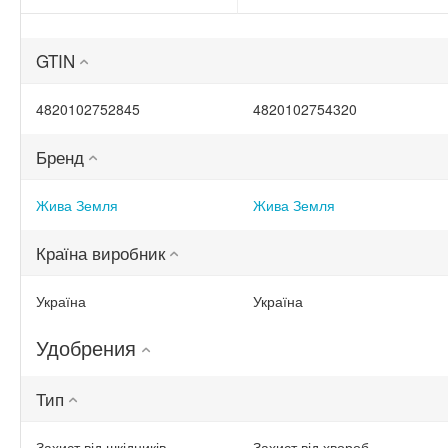
(ТД0045570)
20 г
(ТД0048235)
GTIN
4820102752845
4820102754320
Бренд
Жива Земля
Жива Земля
Країна виробник
Україна
Україна
Удобрения
Тип
Захист від шкідників
Захист від хвороб