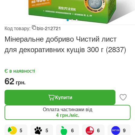
Код товару:
bio-212721
Мінеральне добриво Чистий лист
для декоративних кущів 300 г (2837)
Є в наявності
‍62‍
грн.
Купити
Оплата частинами від
4
грн.
/міс.
5
5
6
6
9