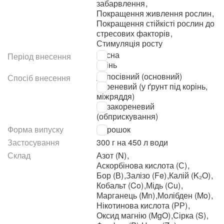
забарвлення
,
Покращення живлення рослин
,
Покращення стійкісті рослин до
стресових факторів
,
Стимуляція росту
Весна
Період внесення
Осінь
Допосівний (основний)
Спосіб внесення
Кореневий (у ґрунт під корінь,
міжряддя)
Позакореневий
(обприскування)
Форма випуску
Порошок
Застосування
300 г на 450 л води
Склад
Азот (N)
,
Аскорбінова кислота (С)
,
Бор (В)
,
Залізо (Fe)
,
Калій (K₂O)
,
Кобальт (Co)
,
Мідь (Cu)
,
Марганець (Mn)
,
Молібден (Mo)
,
Нікотинова кислота (РР)
,
Оксид магнію (MgO)
,
Сірка (S)
,