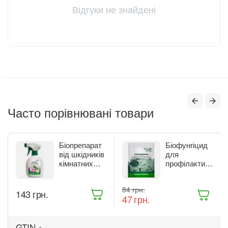
Відгуки не знайдені
Часто порівнювані товари
Біопрепарат
Біофунгіцид
від шкідників
для
кімнатних
профілактики
рослин Жива
та лікування
Земля
рослин Жива
‍84‍
грн.
Бітоксик
Земля
‍143‍
грн.
‍47‍
грн.
спрей 300 мл
Триходерма
(ТД0045570)
20 г
(ТД0048235)
GTIN