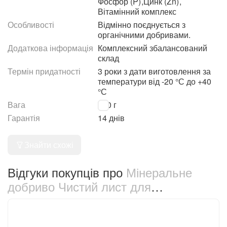
Фосфор (P)
,
Цинк (Zn)
,
Вітамінний комплекс
Особливості
Відмінно поєднується з
органічними добривами.
Додаткова інформація
Комплексний збалансований
склад
Термін придатності
3 роки з дати виготовлення за
температури від -20 °С до +40
°С
Вага
300 г
Гарантія
14 днів
Знайти схожі
Відгуки покупців про
Мінеральне
добриво Чистий лист для
декоративних кущів 300 г (2837)