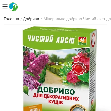
Мінеральне добриво Чистий лист для
/
/
Головна
Добрива