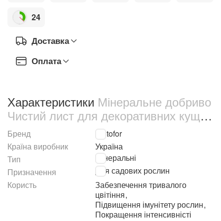
24
Доставка
Оплата
Характеристики
Мінеральне добриво
Чистий лист для декоративних кущів
300 г (2837)
Бренд
Kvitofor
Країна виробник
Україна
Мінеральні
Тип
Для садових рослин
Призначення
Користь
Забезпечення тривалого
цвітіння
,
Підвищення імунітету рослин
,
Покращення інтенсивністі