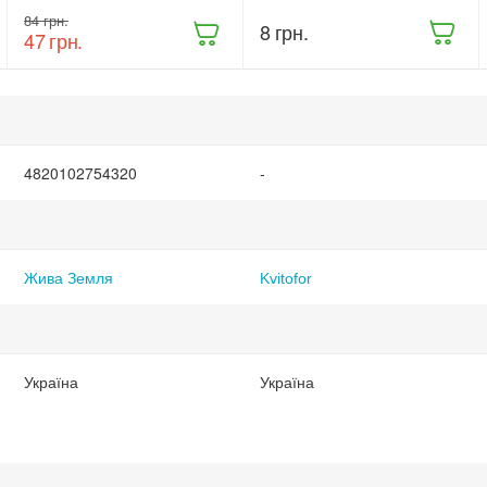
рослин Жива
20 г (9414)
‍84‍
грн.
Земля
‍8‍
грн.
‍47‍
грн.
Триходерма
20 г
(ТД0048235)
4820102754320
-
Жива Земля
Kvitofor
Україна
Україна