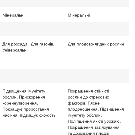
Мінеральні
Мінеральні
Для розсади , Для газонів,
Для плодово-ягідних рослин
Універсальні
Підвищення імунітету
Покращення стійкісті
рослин, Прискорення
рослин до стресових
коренеутворення,
факторів, Рясне
Покращує проростання
плодоношення, Підвищення
насіння, підвищує схожість
імунітету рослин,
Поліпшення якісті урожаю,
Покращення зав'язування
та дозрівання плодів