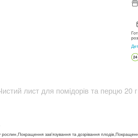
Гот
роз
Де
истий лист для помідорів та перцю 20 г
р
у рослин
,
Покращення зав'язування та дозрівання плодів
,
Покращення