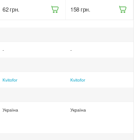
300 г (916)
та ягідних
кущів 900 г
‍62‍
грн.
‍158‍
грн.
(68473)
-
-
Kvitofor
Kvitofor
Україна
Україна