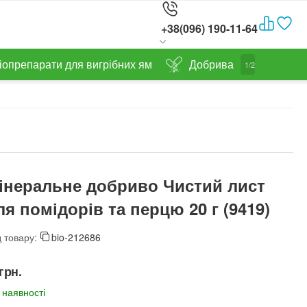
+38(096) 190-11-64
іопрепарати для вигрібних ям
Добрива
1/2
інеральне добриво Чистий лист
ля помідорів та перцю 20 г (9419)
 товару:
bio-212686
грн.
 наявності