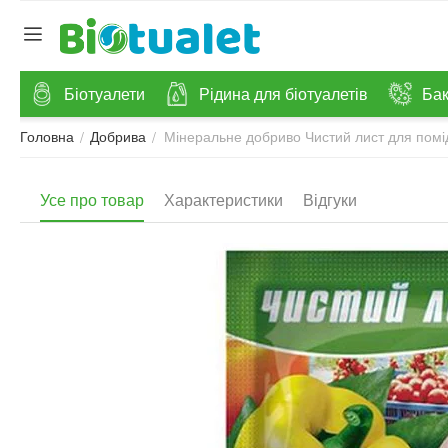
Біотуалети
Рідина для біотуалетів
Бак
Мінеральне добриво Чистий лист для помід
/
/
Головна
Добрива
Усе про товар
Характеристики
Відгуки