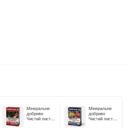
Мінеральне
Мінеральне
добриво
добриво
Чистий лист
Чистий лист
Укорінювач
для плодових