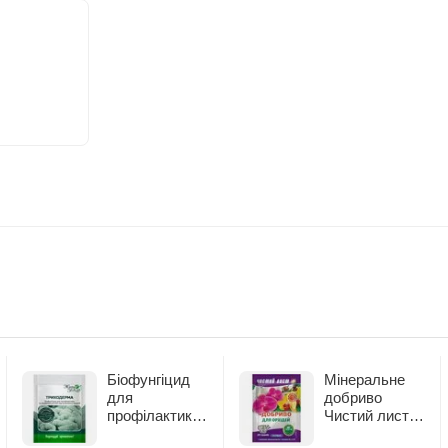
Біофунгіцид
Мінеральне
для
добриво
профілактики
Чистий лист
та лікування
для орхідей