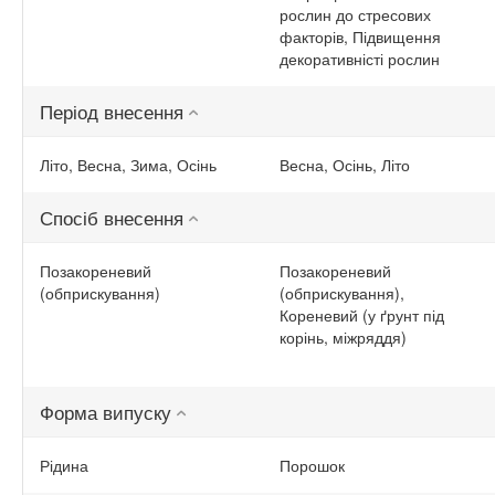
рослин до стресових
факторів, Підвищення
декоративністі рослин
Період внесення
Літо, Весна, Зима, Осінь
Весна, Осінь, Літо
Спосіб внесення
Позакореневий
Позакореневий
(обприскування)
(обприскування),
Кореневий (у ґрунт під
корінь, міжряддя)
Форма випуску
Рідина
Порошок