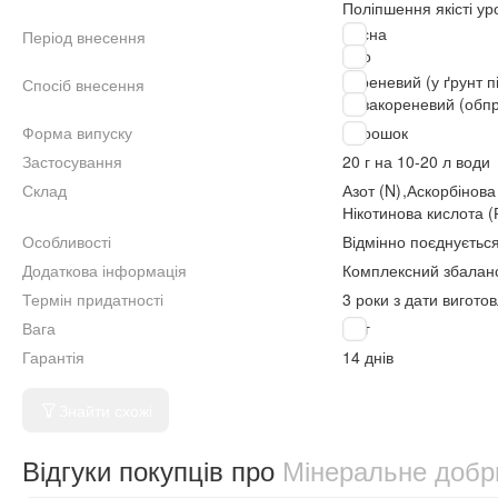
Поліпшення якісті у
Весна
Період внесення
Літо
Кореневий (у ґрунт п
Спосіб внесення
Позакореневий (обп
Форма випуску
Порошок
Застосування
20 г на 10-20 л води
Склад
Азот (N)
,
Аскорбінова
Нікотинова кислота 
Особливості
Відмінно поєднуєтьс
Додаткова інформація
Комплексний збалан
Термін придатності
3 роки з дати вигото
Вага
20 г
Гарантія
14 днів
Знайти схожі
Відгуки покупців про
Мінеральне добри