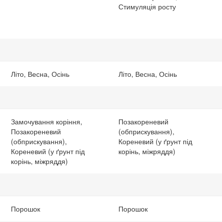
Стимуляція росту
Літо, Весна, Осінь
Літо, Весна, Осінь
Замочування коріння,
Позакореневий
Позакореневий
(обприскування),
(обприскування),
Кореневий (у ґрунт під
Кореневий (у ґрунт під
корінь, міжряддя)
корінь, міжряддя)
Порошок
Порошок