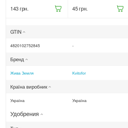
Земля
рослин 200 г
Бітоксик
(68861)
‍143‍
грн.
‍45‍
грн.
спрей 300 мл
(ТД0045570)
GTIN
4820102752845
-
Бренд
Жива Земля
Kvitofor
Країна виробник
Україна
Україна
Удобрения