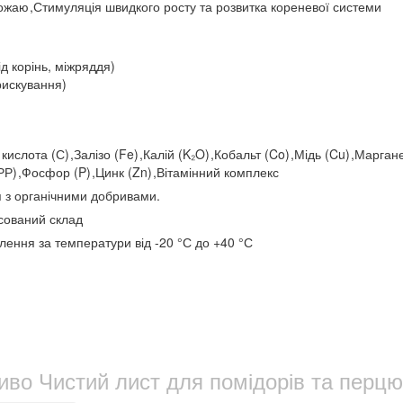
рожаю
,
Стимуляція швидкого росту та розвитка кореневої системи
ід корінь, міжряддя)
рискування)
 кислота (С)
,
Залізо (Fe)
,
Калій (K₂O)
,
Кобальт (Co)
,
Мідь (Cu)
,
Марган
(РР)
,
Фосфор (P)
,
Цинк (Zn)
,
Вітамінний комплекс
я з органічними добривами.
сований склад
влення за температури від -20 °С до +40 °С
во Чистий лист для помідорів та перцю 