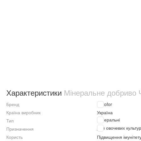
Характеристики
Мінеральне добриво Ч
Бренд
Kvitofor
Країна виробник
Україна
Мінеральні
Тип
Для овочевих культу
Призначення
Користь
Підвищення імунітет