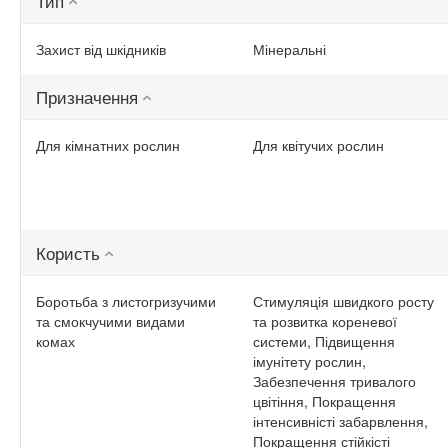
Тип
Захист від шкідників
Мінеральні
Призначення
Для кімнатних рослин
Для квітучих рослин
Користь
Боротьба з листогризучими
Стимуляція швидкого росту
та смокчучими видами
та розвитка кореневої
комах
системи, Підвищення
імунітету рослин,
Забезпечення тривалого
цвітіння, Покращення
інтенсивністі забарвлення,
Покращення стійкісті