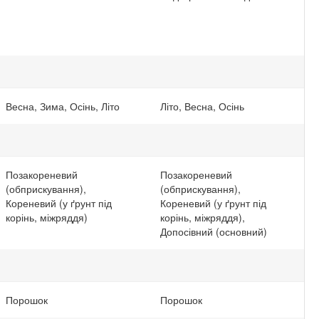
Весна, Зима, Осінь, Літо
Літо, Весна, Осінь
Позакореневий
Позакореневий
(обприскування),
(обприскування),
Кореневий (у ґрунт під
Кореневий (у ґрунт під
корінь, міжряддя)
корінь, міжряддя),
Допосівний (основний)
Порошок
Порошок