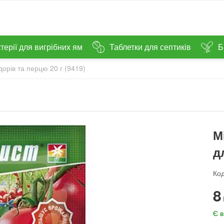
терії для вигрібних ям
Таблетки для септиків
Б
орів та перцю 20 г (9419)
М
д
Код
‍8‍
Є в