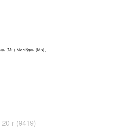
ець (Mn)
,
Молібден (Mo)
,
20 г (9419)