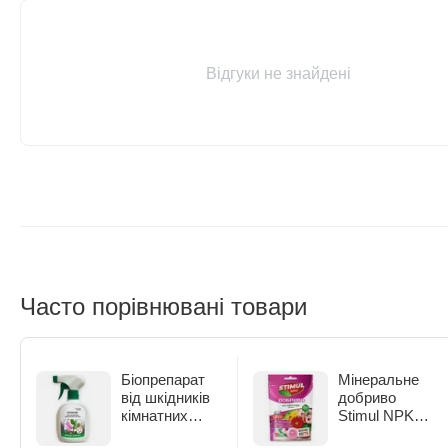
Відгуки не знайдені
Часто порівнювані товари
Біопрепарат
Мінеральне
від шкідників
добриво
кімнатних
Stimul NPK
рослин Жива
для квітучих