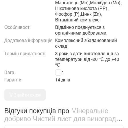
Марганець (Mn)
,
Молібден (Mo)
,
Нікотинова кислота (РР)
,
Фосфор (P)
,
Цинк (Zn)
,
Вітамінний комплекс
Особливості
Відмінно поєднується з
органічними добривами.
Додаткова інформація
Комплексний збалансований
склад
Термін придатності
3 роки з дати виготовлення за
температури від -20 °С до +40
°С
Вага
20 г
Гарантія
14 днів
Знайти схожі
Відгуки покупців про
Мінеральне
добриво Чистий лист для винограду
20 г (9416)