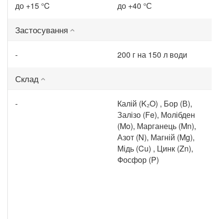
до +15 °C
до +40 °С
Застосування
-
200 г на 150 л води
Склад
-
Калій (K₂O) , Бор (В),
Залізо (Fe), Молібден
(Mo), Марганець (Mn),
Азот (N), Магній (Mg),
Мідь (Cu) , Цинк (Zn),
Фосфор (P)