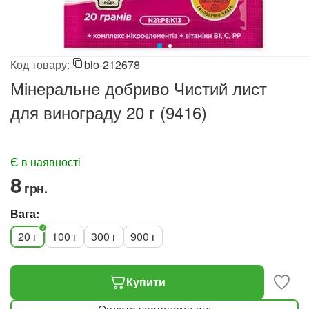
Код товару:
bio-212678
Мінеральне добриво Чистий лист
для винограду 20 г (9416)
Є в наявності
‍8‍
грн.
Вага:
20 г
100 г
300 г
900 г
Купити