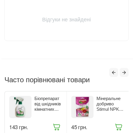
Відгуки не знайдені
Часто порівнювані товари
Біопрепарат
Мінеральне
від шкідників
добриво
кімнатних
Stimul NPK
рослин Жива
для квітучих
Земля
рослин 200 г
Бітоксик
(68861)
‍143‍
грн.
‍45‍
грн.
спрей 300 мл