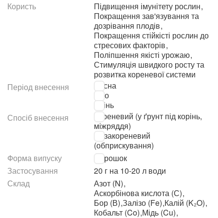
Користь
Підвищення імунітету рослин
,
Покращення зав'язування та
дозрівання плодів
,
Покращення стійкісті рослин до
стресових факторів
,
Поліпшення якісті урожаю
,
Стимуляція швидкого росту та
розвитка кореневої системи
Весна
Період внесення
Літо
Осінь
Кореневий (у ґрунт під корінь,
Спосіб внесення
міжряддя)
Позакореневий
(обприскування)
Форма випуску
Порошок
Застосування
20 г на 10-20 л води
Склад
Азот (N)
,
Аскорбінова кислота (С)
,
Бор (В)
,
Залізо (Fe)
,
Калій (K₂O)
,
Кобальт (Co)
,
Мідь (Cu)
,