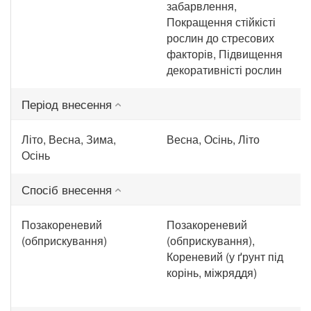
забарвлення,
Покращення стійкісті
рослин до стресових
факторів, Підвищення
декоративністі рослин
Період внесення
Літо, Весна, Зима,
Весна, Осінь, Літо
Осінь
Спосіб внесення
Позакореневий
Позакореневий
(обприскування)
(обприскування),
Кореневий (у ґрунт під
корінь, міжряддя)