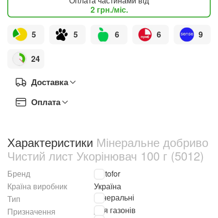
Оплата частинами від
2
грн.
/міс.
5
5
6
6
9
24
Доставка
Оплата
Характеристики
Мінеральне добриво
Чистий лист Укорінювач 100 г (5012)
Бренд
Kvitofor
Країна виробник
Україна
Мінеральні
Тип
Для газонів
Призначення