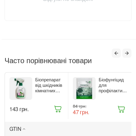
Часто порівнювані товари
Біопрепарат
Біофунгіцид
від шкідників
для
кімнатних
профілактики
рослин Жива
та лікування
Земля
рослин Жива
‍84‍
грн.
Бітоксик
Земля
‍143‍
грн.
‍47‍
грн.
спрей 300 мл
Триходерма
(ТД0045570)
20 г
(ТД0048235)
GTIN