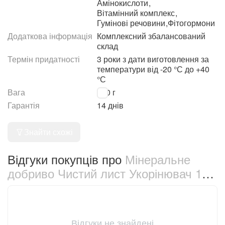
Амінокислоти
,
Вітамінний комплекс
,
Гумінові речовини
,
Фітогормони
Додаткова інформація
Комплексний збалансований
склад
Термін придатності
3 роки з дати виготовлення за
температури від -20 °С до +40
°С
Вага
100 г
Гарантія
14 днів
Знайти схожі
Відгуки покупців про
Мінеральне
добриво Чистий лист Укорінювач 100
г (5012)
Відгуки не знайдені