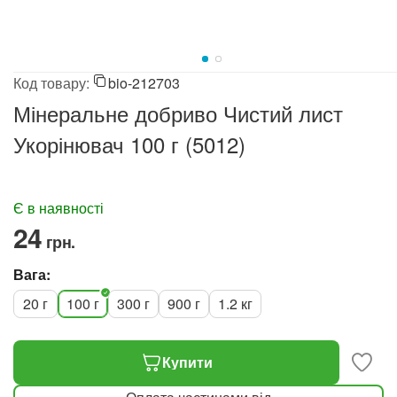
Код товару:
bio-212703
Мінеральне добриво Чистий лист
Укорінювач 100 г (5012)
Є в наявності
‍24‍
грн.
Вага:
20 г
100 г
300 г
900 г
1.2 кг
Купити