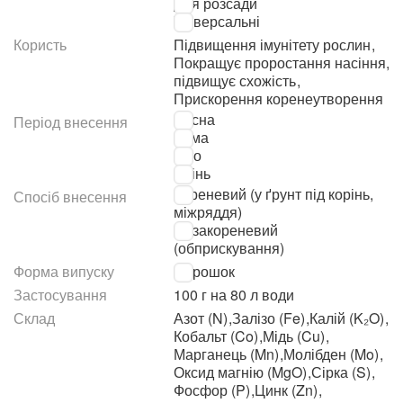
Для розсади
Універсальні
Користь
Підвищення імунітету рослин
,
Покращує проростання насіння,
підвищує схожість
,
Прискорення коренеутворення
Весна
Період внесення
Зима
Літо
Осінь
Кореневий (у ґрунт під корінь,
Спосіб внесення
міжряддя)
Позакореневий
(обприскування)
Форма випуску
Порошок
Застосування
100 г на 80 л води
Склад
Азот (N)
,
Залізо (Fe)
,
Калій (K₂O)
,
Кобальт (Co)
,
Мідь (Cu)
,
Марганець (Mn)
,
Молібден (Mo)
,
Оксид магнію (MgO)
,
Сірка (S)
,
Фосфор (P)
,
Цинк (Zn)
,