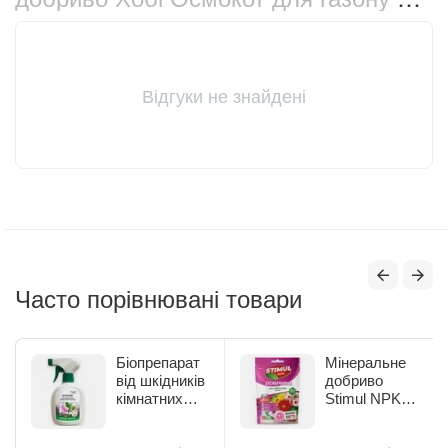
кг (11009)
Відгуки не знайдені
Часто порівнювані товари
Біопрепарат
Мінеральне
від шкідників
добриво
кімнатних
Stimul NPK
рослин Жива
для квітучих
Земля
рослин 200 г