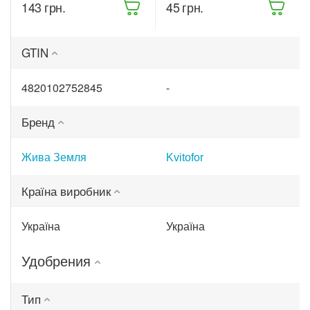
Бітоксик
(68861)
‍143‍
грн.
‍45‍
грн.
спрей 300 мл
(ТД0045570)
GTIN
4820102752845
-
Бренд
Жива Земля
Kvitofor
Країна виробник
Україна
Україна
Удобрения
Тип