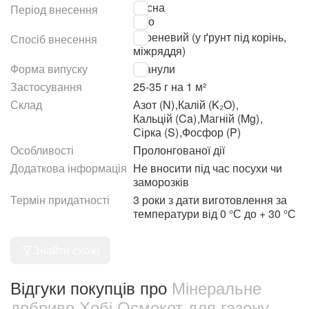
Весна
Період внесення
Літо
Кореневий (у ґрунт під корінь,
Спосіб внесення
міжряддя)
Форма випуску
Гранули
Застосування
25-35 г на 1 м²
Склад
Азот (N)
,
Калій (K₂O)
,
Кальцій (Ca)
,
Магній (Mg)
,
Сірка (S)
,
Фосфор (P)
Особливості
Пролонгованої дії
Додаткова інформація
Не вносити під час посухи чи
заморозків
Термін придатності
3 роки з дати виготовлення за
температури від 0 °С до + 30 °С
Знайти схожі
Відгуки покупців про
Мінеральне
добриво Хобі Осмокот для газону 1