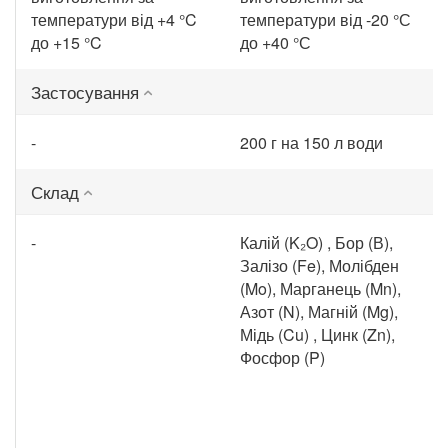
температури від +4 °C
температури від -20 °С
до +15 °C
до +40 °С
Застосування
-
200 г на 150 л води
Склад
-
Калій (K₂O) , Бор (В),
Залізо (Fe), Молібден
(Mo), Марганець (Mn),
Азот (N), Магній (Mg),
Мідь (Cu) , Цинк (Zn),
Фосфор (P)