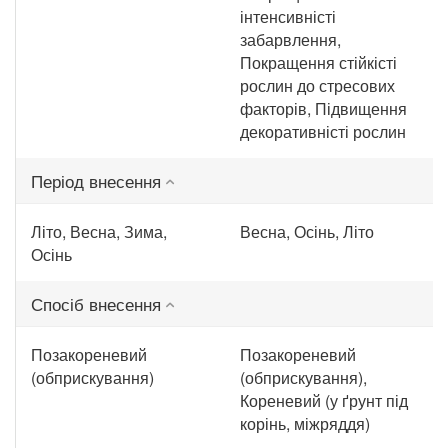
інтенсивністі
забарвлення,
Покращення стійкісті
рослин до стресових
факторів, Підвищення
декоративністі рослин
Період внесення
Літо, Весна, Зима,
Весна, Осінь, Літо
Осінь
Спосіб внесення
Позакореневий
Позакореневий
(обприскування)
(обприскування),
Кореневий (у ґрунт під
корінь, міжряддя)