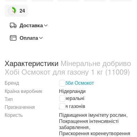
24
Доставка
Оплата
Характеристики
Мінеральне добриво
Хобі Осмокот для газону 1 кг (11009)
Бренд
Хобби Осмокот
Країна виробник
Нідерланди
Мінеральні
Тип
Для газонів
Призначення
Користь
Підвищення імунітету рослин
,
Покращення інтенсивністі
забарвлення
,
Прискорення коренеутворення