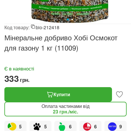
Код товару:
bio-212418
Мінеральне добриво Хобі Осмокот
для газону 1 кг (11009)
Є в наявності
‍333‍
грн.
Купити
Оплата частинами від
23
грн.
/міс.
5
5
6
6
9