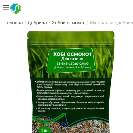
Мінеральне добриво
/
/
/
Головна
Добрива
Хобби осмокот