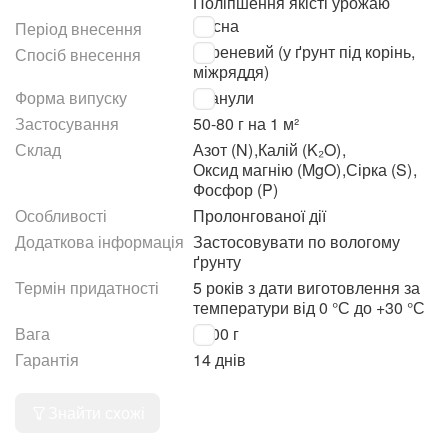
Поліпшення якісті урожаю
Весна
Період внесення
Кореневий (у ґрунт під корінь,
Спосіб внесення
міжряддя)
Форма випуску
Гранули
Застосування
50-80 г на 1 м²
Склад
Азот (N)
,
Калій (K₂O)
,
Оксид магнію (MgO)
,
Сірка (S)
,
Фосфор (P)
Особливості
Пролонгованої дії
Додаткова інформація
Застосовувати по вологому
ґрунту
Термін придатності
5 років з дати виготовлення за
температури від 0 °С до +30 °С
Вага
1000 г
Гарантія
14 днів
Знайти схожі