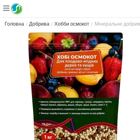
Мінеральне добриво
/
/
/
Головна
Добрива
Хобби осмокот