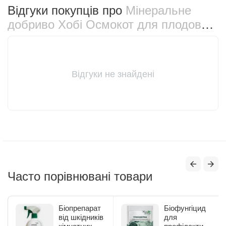
Відгуки покупців про
Мінеральне
добриво Хобі Осмокот для плодово-
ягідних дерев та кущів 1 кг (11011)
Відгуки не знайдені
Часто порівнювані товари
Біопрепарат
Біофунгіцид
від шкідників
для