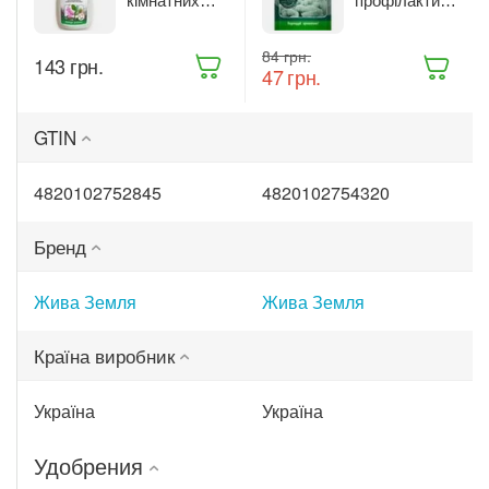
кімнатних
профілактики
рослин Жива
та лікування
Земля
рослин Жива
‍84‍
грн.
Бітоксик
Земля
‍143‍
грн.
‍47‍
грн.
спрей 300 мл
Триходерма
(ТД0045570)
20 г
(ТД0048235)
GTIN
4820102752845
4820102754320
Бренд
Жива Земля
Жива Земля
Країна виробник
Україна
Україна
Удобрения