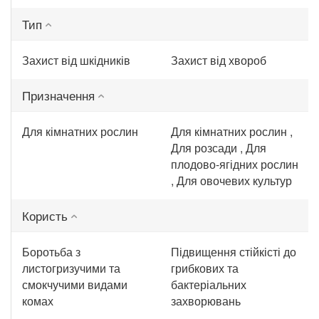
Тип
Захист від шкідників
Захист від хвороб
Призначення
Для кімнатних рослин
Для кімнатних рослин ,
Для розсади , Для
плодово-ягідних рослин
, Для овочевих культур
Користь
Боротьба з
Підвищення стійкісті до
листогризучими та
грибкових та
смокчучими видами
бактеріальних
комах
захворювань