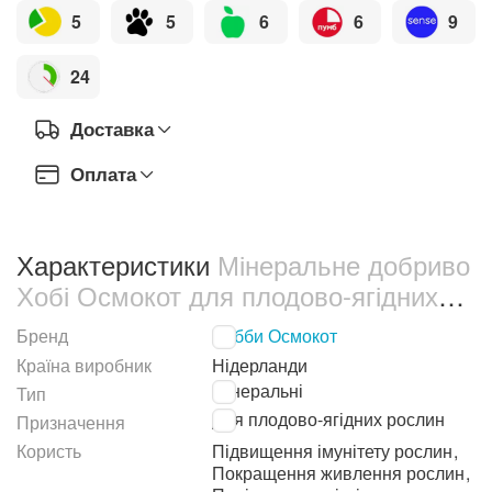
5
5
6
6
9
24
Доставка
Оплата
Характеристики
Мінеральне добриво
Хобі Осмокот для плодово-ягідних
дерев та кущів 1 кг (11011)
Бренд
Хобби Осмокот
Країна виробник
Нідерланди
Мінеральні
Тип
Для плодово-ягідних рослин
Призначення
Користь
Підвищення імунітету рослин
,
Покращення живлення рослин
,