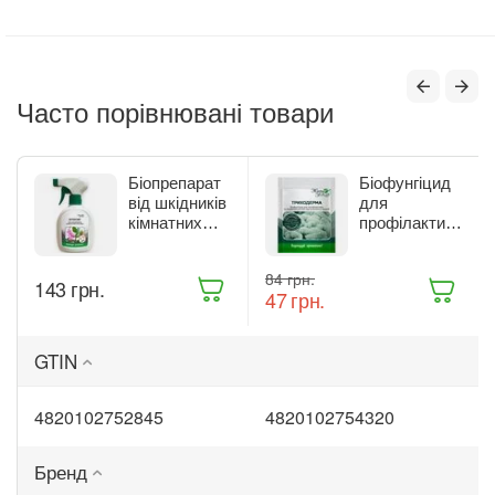
Часто порівнювані товари
Біопрепарат
Біофунгіцид
від шкідників
для
кімнатних
профілактики
рослин Жива
та лікування
Земля
рослин Жива
‍84‍
грн.
Бітоксик
Земля
‍143‍
грн.
‍47‍
грн.
спрей 300 мл
Триходерма
(ТД0045570)
20 г
(ТД0048235)
GTIN
4820102752845
4820102754320
Бренд