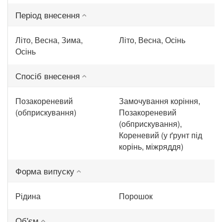
Період внесення
Літо, Весна, Зима,
Літо, Весна, Осінь
Осінь
Спосіб внесення
Позакореневий
Замочування коріння,
(обприскування)
Позакореневий
(обприскування),
Кореневий (у ґрунт під
корінь, міжряддя)
Форма випуску
Рідина
Порошок
Об'єм