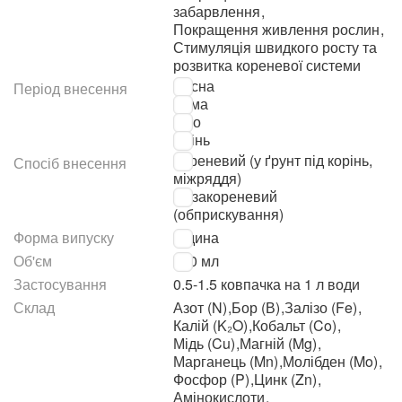
забарвлення
,
Покращення живлення рослин
,
Стимуляція швидкого росту та
розвитка кореневої системи
Весна
Період внесення
Зима
Літо
Осінь
Кореневий (у ґрунт під корінь,
Спосіб внесення
міжряддя)
Позакореневий
(обприскування)
Форма випуску
Рідина
Об'єм
300 мл
Застосування
0.5-1.5 ковпачка на 1 л води
Склад
Азот (N)
,
Бор (В)
,
Залізо (Fe)
,
Калій (K₂O)
,
Кобальт (Co)
,
Мідь (Cu)
,
Магній (Mg)
,
Марганець (Mn)
,
Молібден (Mo)
,
Фосфор (P)
,
Цинк (Zn)
,
Амінокислоти
,