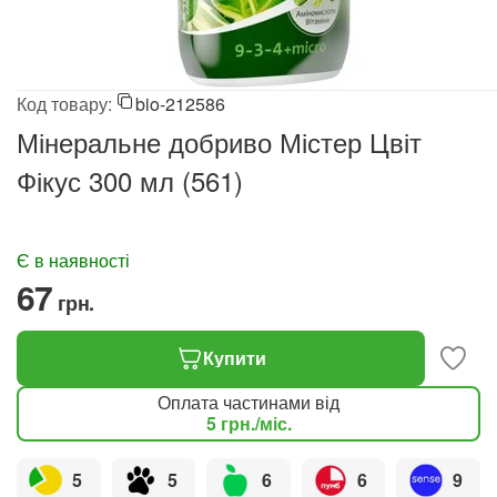
Код товару:
bio-212586
Мінеральне добриво Містер Цвіт
Фікус 300 мл (561)
Є в наявності
‍67‍
грн.
Купити
Оплата частинами від
5
грн.
/міс.
5
5
6
6
9