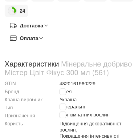
24
Доставка
Оплата
Характеристики
Мінеральне добриво
Містер Цвіт Фікус 300 мл (561)
GTIN
4820161960229
Бренд
Гілея
Країна виробник
Україна
Мінеральні
Тип
Для кімнатних рослин
Призначення
Користь
Підвищення декоративністі
рослин
,
Покращення інтенсивністі