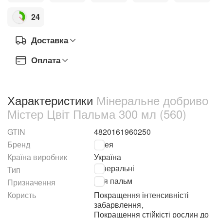
24
Доставка
Оплата
Характеристики
Мінеральне добриво
Містер Цвіт Пальма 300 мл (560)
GTIN
4820161960250
Бренд
Гілея
Країна виробник
Україна
Мінеральні
Тип
Для пальм
Призначення
Користь
Покращення інтенсивністі
забарвлення
,
Покращення стійкісті рослин до