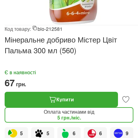
Код товару:
bio-212581
Мінеральне добриво Містер Цвіт
Пальма 300 мл (560)
Є в наявності
‍67‍
грн.
Купити
Оплата частинами від
5
грн.
/міс.
5
5
6
6
9