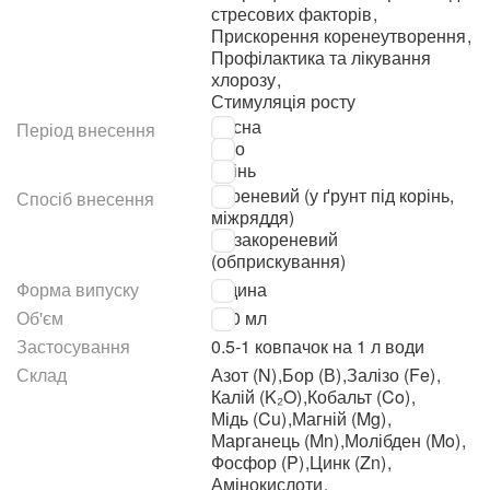
стресових факторів
,
Прискорення коренеутворення
,
Профілактика та лікування
хлорозу
,
Стимуляція росту
Весна
Період внесення
Літо
Осінь
Кореневий (у ґрунт під корінь,
Спосіб внесення
міжряддя)
Позакореневий
(обприскування)
Форма випуску
Рідина
Об'єм
300 мл
Застосування
0.5-1 ковпачок на 1 л води
Склад
Азот (N)
,
Бор (В)
,
Залізо (Fe)
,
Калій (K₂O)
,
Кобальт (Co)
,
Мідь (Cu)
,
Магній (Mg)
,
Марганець (Mn)
,
Молібден (Mo)
,
Фосфор (P)
,
Цинк (Zn)
,
Амінокислоти
,