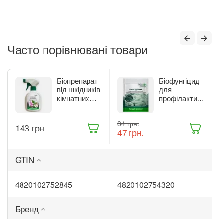
Часто порівнювані товари
Біопрепарат
Біофунгіцид
від шкідників
для
кімнатних
профілактики
рослин Жива
та лікування
Земля
рослин Жива
‍84‍
грн.
Бітоксик
Земля
‍143‍
грн.
‍47‍
грн.
спрей 300 мл
Триходерма
(ТД0045570)
20 г
(ТД0048235)
GTIN
4820102752845
4820102754320
Бренд