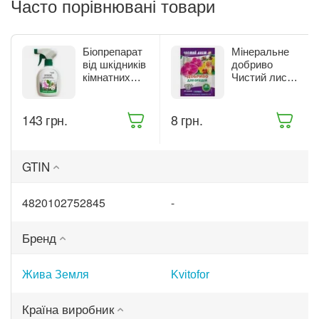
Часто порівнювані товари
Біопрепарат
Мінеральне
від шкідників
добриво
кімнатних
Чистий лист
рослин Жива
для орхідей
Земля
20 г (9414)
Бітоксик
‍143‍
грн.
‍8‍
грн.
спрей 300 мл
(ТД0045570)
GTIN
4820102752845
-
Бренд
Жива Земля
Kvitofor
Країна виробник