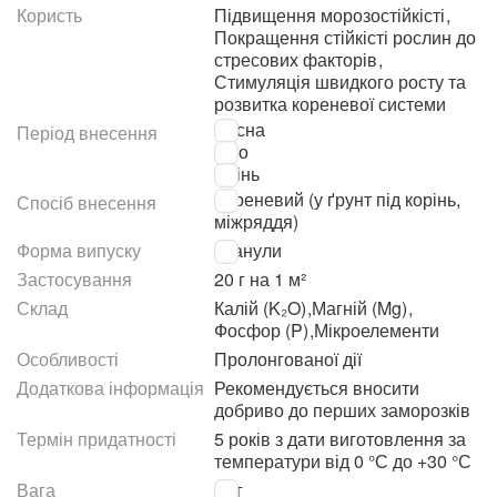
Користь
Підвищення морозостійкісті
,
Покращення стійкісті рослин до
стресових факторів
,
Стимуляція швидкого росту та
розвитка кореневої системи
Весна
Період внесення
Літо
Осінь
Кореневий (у ґрунт під корінь,
Спосіб внесення
міжряддя)
Форма випуску
Гранули
Застосування
20 г на 1 м²
Склад
Калій (K₂O)
,
Магній (Mg)
,
Фосфор (P)
,
Мікроелементи
Особливості
Пролонгованої дії
Додаткова інформація
Рекомендується вносити
добриво до перших заморозків
Термін придатності
5 років з дати виготовлення за
температури від 0 °С до +30 °С
Вага
5 кг