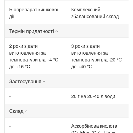
Біопрепарат кишкової
Комплексний
дії
збалансований склад
Термін придатності
2 роки з дати
3 роки з дати
виготовлення за
виготовлення за
температури від +4 °C
температури від -20 °С
до +15 °C
до +40 °С
Застосування
-
20 г на 20-40 л води
Склад
-
Аскорбінова кислота
(С), Мідь (Cu) , Цинк