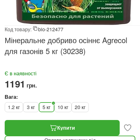
Код товару:
bio-212477
Мінеральне добриво осіннє Agrecol
для газонів 5 кг (30238)
Є в наявності
‍1191‍
грн.
Вага:
1.2 кг
3 кг
5 кг
10 кг
20 кг
Купити