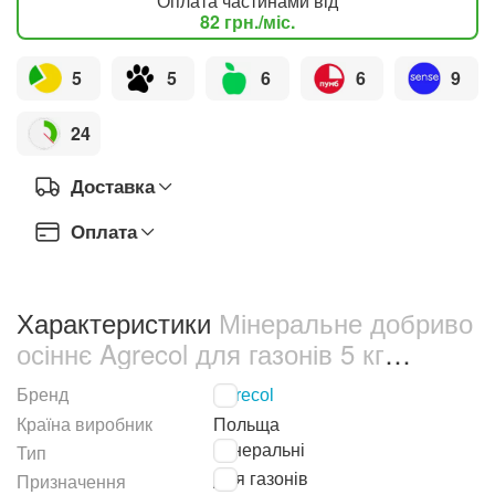
Оплата частинами від
82
грн.
/міс.
5
5
6
6
9
24
Доставка
Оплата
Характеристики
Мінеральне добриво
осіннє Agrecol для газонів 5 кг
(30238)
Бренд
Agrecol
Країна виробник
Польща
Мінеральні
Тип
Для газонів
Призначення