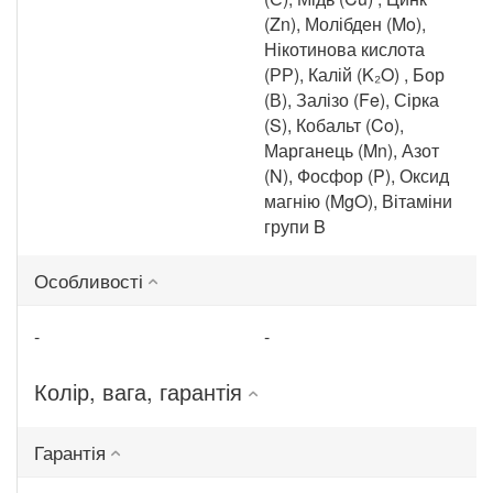
(Zn), Молібден (Mo),
Нікотинова кислота
(РР), Калій (K₂O) , Бор
(В), Залізо (Fe), Сірка
(S), Кобальт (Co),
Марганець (Mn), Азот
(N), Фосфор (P), Оксид
магнію (MgO), Вітаміни
групи B
Особливості
-
-
Колір, вага, гарантія
Гарантія