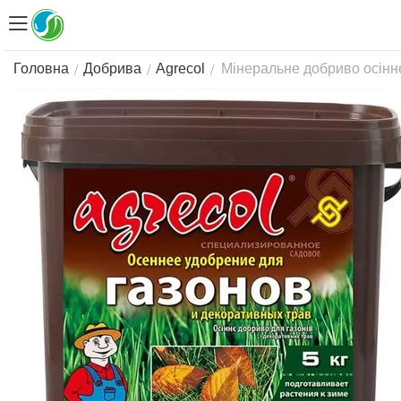
Мінеральне добриво осіннє 
/
/
/
Головна
Добрива
Agrecol