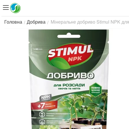
Мінеральне добриво Stimul NPK для р
/
/
Головна
Добрива