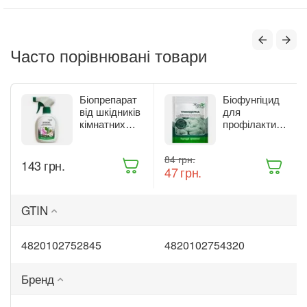
Часто порівнювані товари
Біопрепарат
Біофунгіцид
від шкідників
для
кімнатних
профілактики
рослин Жива
та лікування
Земля
рослин Жива
‍84‍
грн.
Бітоксик
Земля
‍143‍
грн.
‍47‍
грн.
спрей 300 мл
Триходерма
(ТД0045570)
20 г
(ТД0048235)
GTIN
4820102752845
4820102754320
Бренд