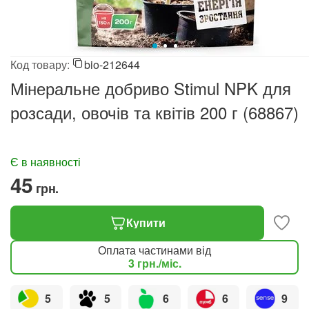
Код товару:
bio-212644
Мінеральне добриво Stimul NPK для
розсади, овочів та квітів 200 г (68867)
Є в наявності
‍45‍
грн.
Купити
Оплата частинами від
3
грн.
/міс.
5
5
6
6
9