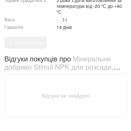
Термін придатності
3 роки з дати виготовлення за
температури від -20 °С до +40
°С
Вага
200 г
Гарантія
14 днів
Знайти схожі
Відгуки покупців про
Мінеральне
добриво Stimul NPK для розсади,
овочів та квітів 200 г (68867)
Відгуки не знайдені