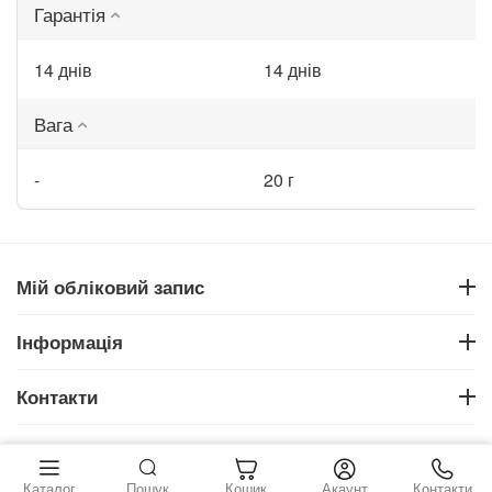
Гарантія
14 днів
14 днів
Вага
-
20 г
Мій обліковий запис
Інформація
Контакти
‍45‍
грн.
Купити
© 2026 . Всі права захищені
Каталог
Пошук
Кошик
Акаунт
Контакти