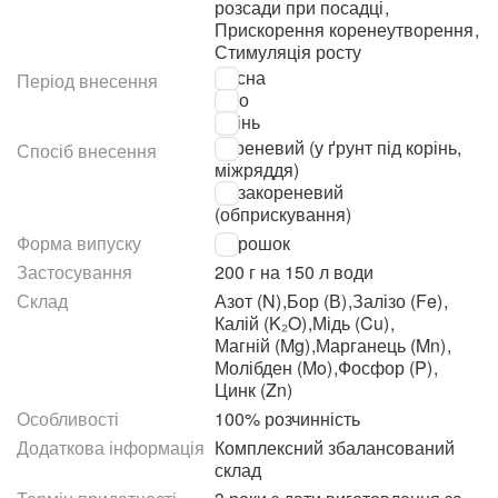
розсади при посадці
,
Прискорення коренеутворення
,
Стимуляція росту
Весна
Період внесення
Літо
Осінь
Кореневий (у ґрунт під корінь,
Спосіб внесення
міжряддя)
Позакореневий
(обприскування)
Форма випуску
Порошок
Застосування
200 г на 150 л води
Склад
Азот (N)
,
Бор (В)
,
Залізо (Fe)
,
Калій (K₂O)
,
Мідь (Cu)
,
Магній (Mg)
,
Марганець (Mn)
,
Молібден (Mo)
,
Фосфор (P)
,
Цинк (Zn)
Особливості
100% розчинність
Додаткова інформація
Комплексний збалансований
склад