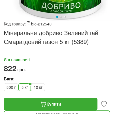
Код товару:
bio-212543
Мінеральне добриво Зелений гай
Смарагдовий газон 5 кг (5389)
Є в наявності
‍822‍
грн.
Вага:
500 г
5 кг
10 кг
Купити