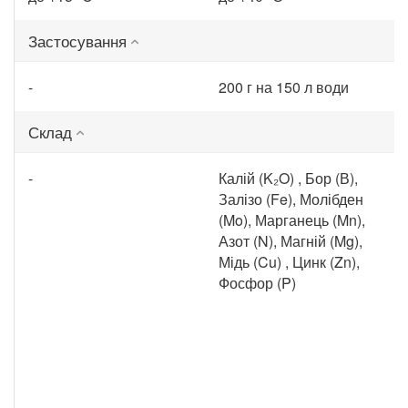
Застосування
-
200 г на 150 л води
Склад
-
Калій (K₂O) , Бор (В),
Залізо (Fe), Молібден
(Mo), Марганець (Mn),
Азот (N), Магній (Mg),
Мідь (Cu) , Цинк (Zn),
Фосфор (P)