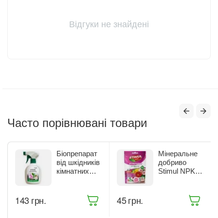
Відгуки не знайдені
Часто порівнювані товари
Біопрепарат
Мінеральне
від шкідників
добриво
кімнатних
Stimul NPK
рослин Жива
для квітучих
Земля
рослин 200 г
Бітоксик
(68861)
‍143‍
грн.
‍45‍
грн.
спрей 300 мл
(ТД0045570)