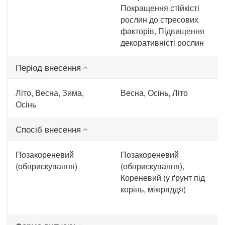
Покращення стійкісті
рослин до стресових
факторів, Підвищення
декоративністі рослин
Період внесення
Літо, Весна, Зима,
Весна, Осінь, Літо
Осінь
Спосіб внесення
Позакореневий
Позакореневий
(обприскування)
(обприскування),
Кореневий (у ґрунт під
корінь, міжряддя)