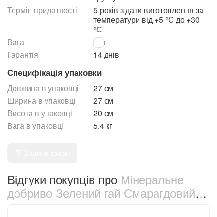
Термін придатності
5 років з дати виготовлення за
температури від +5 °С до +30
°С
Вага
5 кг
Гарантія
14 днів
Специфікація упаковки
Довжина в упаковці
27 см
Ширина в упаковці
27 см
Висота в упаковці
20 см
Вага в упаковці
5.4 кг
Знайти схожі
Відгуки покупців про
Мінеральне
добриво Зелений гай Смарагдовий
газон 5 кг (5389)