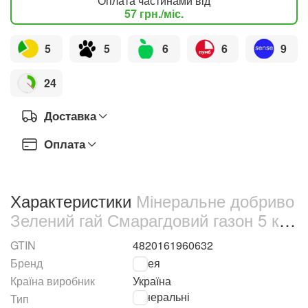
Оплата частинами від
57
грн.
/міс.
5
5
6
6
9
24
Доставка
Оплата
Характеристики
Мінеральне добриво
Зелений гай Смарагдовий газон 5 кг
(5389)
GTIN
4820161960632
Бренд
Гілея
Країна виробник
Україна
Мінеральні
Тип