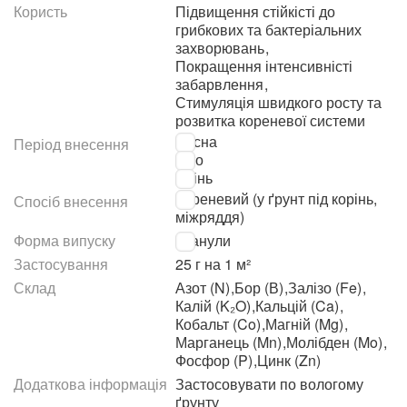
Користь
Підвищення стійкісті до
грибкових та бактеріальних
захворювань
,
Покращення інтенсивністі
забарвлення
,
Стимуляція швидкого росту та
розвитка кореневої системи
Весна
Період внесення
Літо
Осінь
Кореневий (у ґрунт під корінь,
Спосіб внесення
міжряддя)
Форма випуску
Гранули
Застосування
25 г на 1 м²
Склад
Азот (N)
,
Бор (В)
,
Залізо (Fe)
,
Калій (K₂O)
,
Кальцій (Ca)
,
Кобальт (Co)
,
Магній (Mg)
,
Марганець (Mn)
,
Молібден (Mo)
,
Фосфор (P)
,
Цинк (Zn)
Додаткова інформація
Застосовувати по вологому
ґрунту