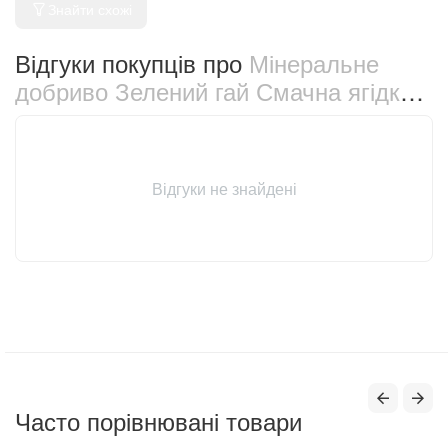
Знайти схожі
Відгуки покупців про
Мінеральне
добриво Зелений гай Смачна ягідка
500 г (1975)
Відгуки не знайдені
Часто порівнювані товари