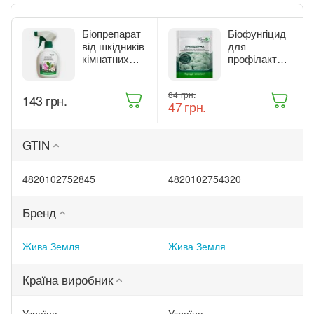
Біопрепарат
Біофунгіцид
від шкідників
для
кімнатних
профілактики
рослин Жива
та лікування
Земля
рослин Жива
‍84‍
грн.
‍143‍
грн.
Бітоксик
Земля
‍47‍
грн.
спрей 300 мл
Триходерма
(ТД0045570)
20 г
(ТД0048235)
GTIN
4820102752845
4820102754320
Бренд
Жива Земля
Жива Земля
Країна виробник
Україна
Україна