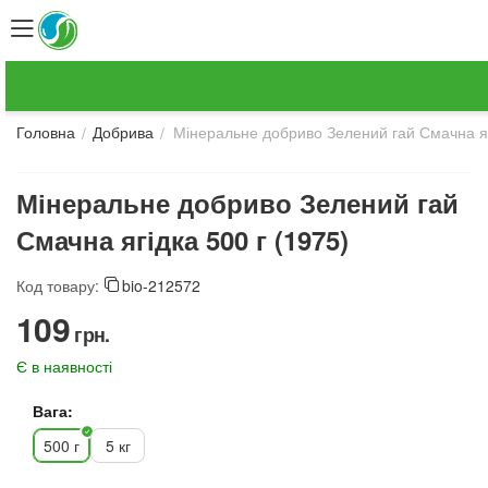
Мінеральне добриво Зелений гай Смачна яг
/
/
Головна
Добрива
Мінеральне добриво Зелений гай
Смачна ягідка 500 г (1975)
Код товару:
bio-212572
‍109‍
грн.
Є в наявності
Вага:
500 г
5 кг