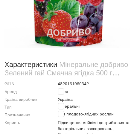
Характеристики
Мінеральне добриво
Зелений гай Смачна ягідка 500 г
(1975)
GTIN
4820161960342
Бренд
Гілея
Країна виробник
Україна
Мінеральні
Тип
Для плодово-ягідних рослин
Призначення
Користь
Підвищення стійкісті до грибкових та
бактеріальних захворювань
,