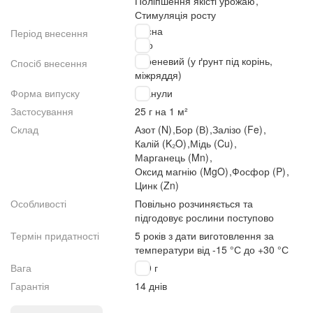
Поліпшення якісті урожаю
,
Стимуляція росту
Весна
Період внесення
Літо
Кореневий (у ґрунт під корінь,
Спосіб внесення
міжряддя)
Форма випуску
Гранули
Застосування
25 г на 1 м²
Склад
Азот (N)
,
Бор (В)
,
Залізо (Fe)
,
Калій (K₂O)
,
Мідь (Cu)
,
Марганець (Mn)
,
Оксид магнію (MgO)
,
Фосфор (P)
,
Цинк (Zn)
Особливості
Повільно розчиняється та
підгодовує рослини поступово
Термін придатності
5 років з дати виготовлення за
температури від -15 °С до +30 °С
Вага
500 г
Гарантія
14 днів