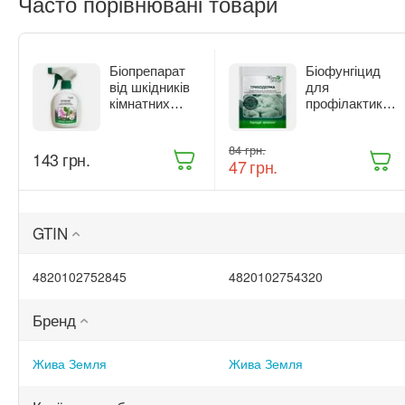
Часто порівнювані товари
Біопрепарат
Біофунгіцид
від шкідників
для
кімнатних
профілактики
рослин Жива
та лікування
Земля
рослин Жива
‍84‍
грн.
Бітоксик
Земля
‍143‍
грн.
‍47‍
грн.
спрей 300 мл
Триходерма
(ТД0045570)
20 г
(ТД0048235)
GTIN
4820102752845
4820102754320
Бренд
Жива Земля
Жива Земля