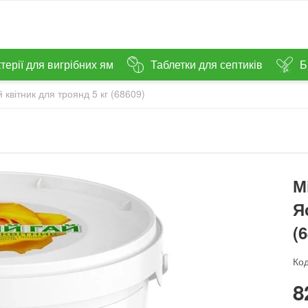
терії для вигрібних ям
Таблетки для септиків
Б
квітник для троянд 5 кг (68609)
М
Я
(
Код
‍8