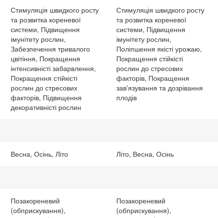
Стимуляція швидкого росту
Стимуляція швидкого росту
та розвитка кореневої
та розвитка кореневої
системи, Підвищення
системи, Підвищення
імунітету рослин,
імунітету рослин,
Забезпечення тривалого
Поліпшення якісті урожаю,
цвітіння, Покращення
Покращення стійкісті
інтенсивністі забарвлення,
рослин до стресових
Покращення стійкісті
факторів, Покращення
рослин до стресових
зав'язування та дозрівання
факторів, Підвищення
плодів
декоративністі рослин
Весна, Осінь, Літо
Літо, Весна, Осінь
Позакореневий
Позакореневий
(обприскування),
(обприскування),