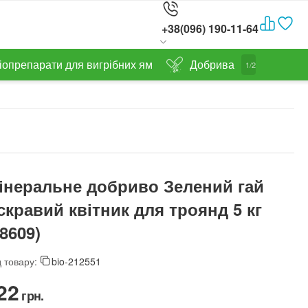
+38(096) 190-11-64
іопрепарати для вигрібних ям
Добрива
1/2
інеральне добриво Зелений гай
скравий квітник для троянд 5 кг
68609)
 товару:
bio-212551
22‍
грн.