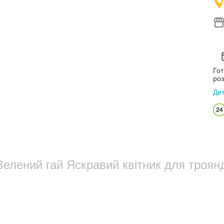
Гот
роз
Де
елений гай Яскравий квітник для троянд