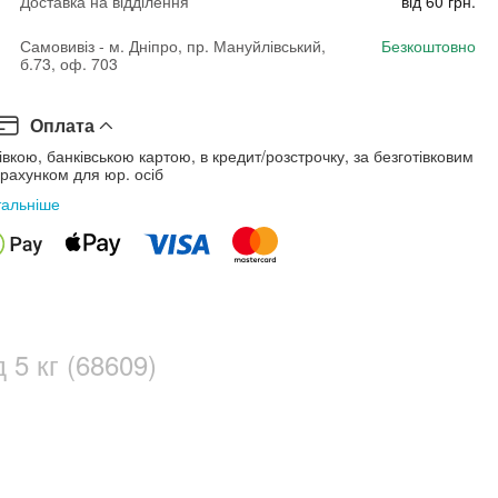
Доставка на відділення
від 60 грн.
Самовивіз - м. Дніпро, пр. Мануйлівський,
Безкоштовно
б.73, оф. 703
Оплата
івкою, банківською картою, в кредит/розстрочку, за безготівковим
рахунком для юр. осіб
тальніше
 5 кг (68609)