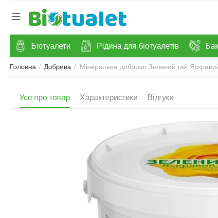
Біотуалети
Рідина для біотуалетів
Бак
Мінеральне добриво Зелений гай Яскравий 
/
/
Головна
Добрива
Усе про товар
Характеристики
Відгуки