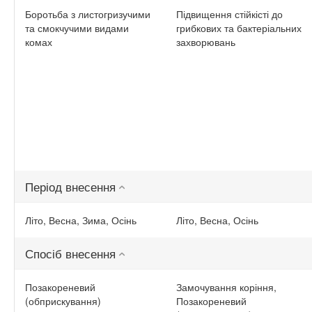
Боротьба з листогризучими
Підвищення стійкісті до
та смокчучими видами
грибкових та бактеріальних
комах
захворювань
Період внесення
Літо, Весна, Зима, Осінь
Літо, Весна, Осінь
Спосіб внесення
Позакореневий
Замочування коріння,
(обприскування)
Позакореневий