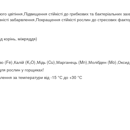
ого цвітіння
,
Підвищення стійкісті до грибкових та бактеріальних з
ністі забарвлення
,
Покращення стійкісті рослин до стресових факто
ід корінь, міжряддя)
зо (Fe)
,
Калій (K₂O)
,
Мідь (Cu)
,
Марганець (Mn)
,
Молібден (Mo)
,
Оксид
для рослин у горщиках!
овлення за температури від -15 °С до +30 °С