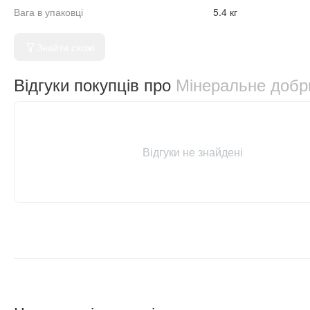
Вага в упаковці
5.4 кг
Знайти схожі
Відгуки покупців про
Мінеральне добри
Відгуки не знайдені