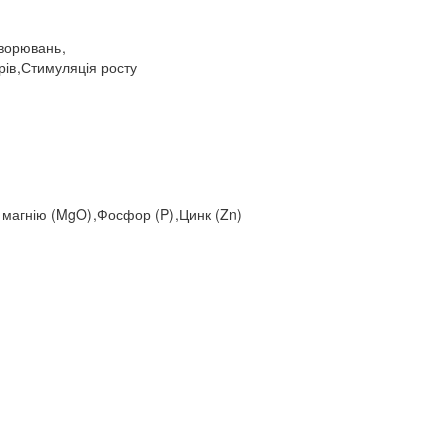
ахворювань
,
рів
,
Стимуляція росту
 магнію (MgO)
,
Фосфор (P)
,
Цинк (Zn)