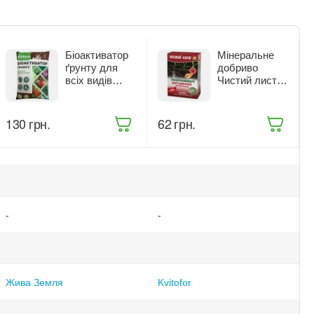
Біоактиватор
Мінеральне
ґрунту для
добриво
всіх видів
Чистий лист
рослин Жива
Укорінювач
Земля
300 г (916)
БіоХелп 5 л
‍130‍
грн.
‍62‍
грн.
(ТД0031988)
-
-
Жива Земля
Kvitofor