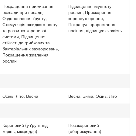
Покращення приживання
Підвищення імунітету
розсади при посадці,
рослин, Прискорення
Оздоровлення ґрунту,
коренеутворення,
Стимуляція швидкого росту
Покращує проростання
та розвитка кореневої
насіння, підвищує схожість
системи, Підвищення
стійкісті до грибкових та
бактеріальних захворювань,
Покращення живлення
рослин
Осінь, Літо, Весна
Весна, Зима, Осінь, Літо
Кореневий (у ґрунт під
Позакореневий
корінь, міжряддя)
(обприскування),