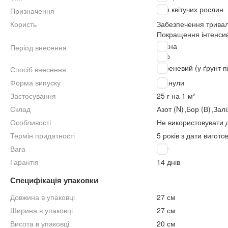
Для квітучих рослин
Призначення
Користь
Забезпечення тривал
Покращення інтенсив
Весна
Період внесення
Літо
Кореневий (у ґрунт п
Спосіб внесення
Форма випуску
Гранули
Застосування
25 г на 1 м²
Склад
Азот (N)
,
Бор (В)
,
Залі
Особливості
Не використовувати 
Термін придатності
5 років з дати вигот
Вага
5 кг
Гарантія
14 днів
Специфікація упаковки
Довжина в упаковці
27 см
Ширина в упаковці
27 см
Висота в упаковці
20 см