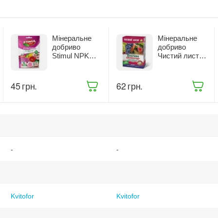
Мінеральне
Мінеральне
добриво
добриво
Stimul NPK
Чистий лист
для квітучих
для винограду
рослин 200 г
300 г (2833)
(68861)
‍45‍
грн.
‍62‍
грн.
-
-
Kvitofor
Kvitofor