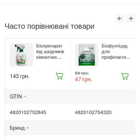
Часто порівнювані товари
Біопрепарат
Біофунгіцид
від шкідників
для
кімнатних
профілактики
рослин Жива
та лікування
Земля
рослин Жива
‍84‍
грн.
Бітоксик
Земля
‍143‍
грн.
‍47‍
грн.
спрей 300 мл
Триходерма
(ТД0045570)
20 г
(ТД0048235)
GTIN
4820102752845
4820102754320
Бренд