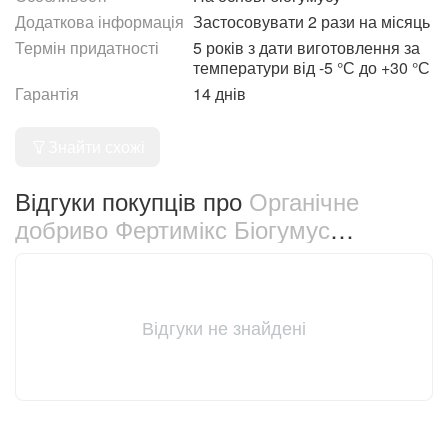
Додаткова інформація
Застосовувати 2 рази на місяць
Термін придатності
5 років з дати виготовлення за
температури від -5 °С до +30 °С
Гарантія
14 днів
Знайти схожі
Відгуки покупців про
Органічне
добриво Фертимікс Біогумус
Універсальне для кімнатних рослин
570 мл (4154)
Відгуки не знайдені