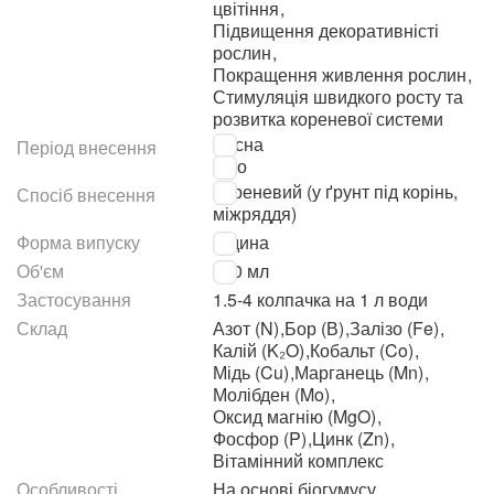
цвітіння
,
Підвищення декоративністі
рослин
,
Покращення живлення рослин
,
Стимуляція швидкого росту та
розвитка кореневої системи
Весна
Період внесення
Літо
Кореневий (у ґрунт під корінь,
Спосіб внесення
міжряддя)
Форма випуску
Рідина
Об'єм
570 мл
Застосування
1.5-4 колпачка на 1 л води
Склад
Азот (N)
,
Бор (В)
,
Залізо (Fe)
,
Калій (K₂O)
,
Кобальт (Co)
,
Мідь (Cu)
,
Марганець (Mn)
,
Молібден (Mo)
,
Оксид магнію (MgO)
,
Фосфор (P)
,
Цинк (Zn)
,
Вітамінний комплекс
Особливості
На основі біогумусу