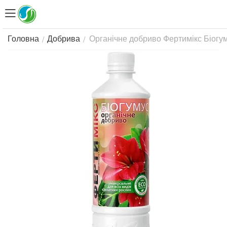
Органічне добриво Фертимікс Біогум
/
/
Головна
Добрива