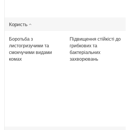
Користь
Боротьба з
Підвищення стійкісті до
листогризучими та
грибкових та
смокчучими видами
бактеріальних
комах
захворювань