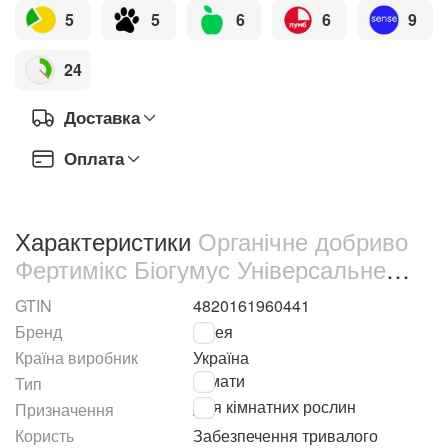
5
5
6
6
9
24
Доставка
Оплата
Характеристики
Органічне добриво
Фертимікс Біогумус Універсальне
для кімнатних рослин 570 мл (4154)
GTIN
4820161960441
Бренд
Гілея
Країна виробник
Україна
Гумати
Тип
Для кімнатних рослин
Призначення
Користь
Забезпечення тривалого