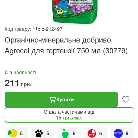
Код товару:
bio-212497
Органічно-мінеральне добриво
Agrecol для гортензії 750 мл (30779)
Є в наявності
‍211‍
грн.
Купити
Оплата частинами від
15
грн.
/міс.
5
5
6
6
9