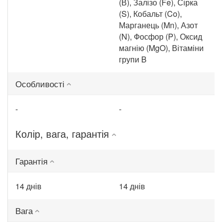
(В), Залізо (Fe), Сірка
(S), Кобальт (Co),
Марганець (Mn), Азот
(N), Фосфор (P), Оксид
магнію (MgO), Вітаміни
групи B
Особливості
-
-
Колір, вага, гарантія
Гарантія
14 днів
14 днів
Вага