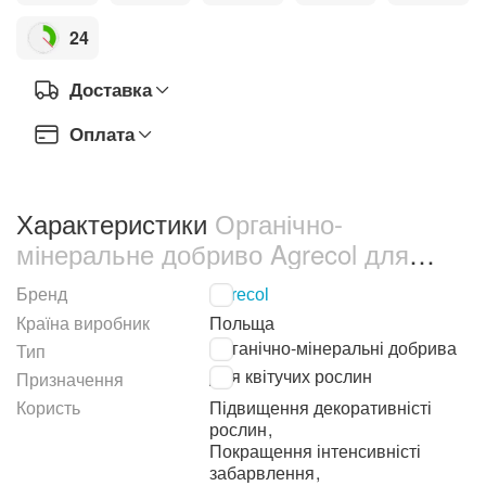
24
Доставка
Оплата
Характеристики
Органічно-
мінеральне добриво Agrecol для
гортензії 750 мл (30779)
Бренд
Agrecol
Країна виробник
Польща
Органічно-мінеральні добрива
Тип
Для квітучих рослин
Призначення
Користь
Підвищення декоративністі
рослин
,
Покращення інтенсивністі
забарвлення
,