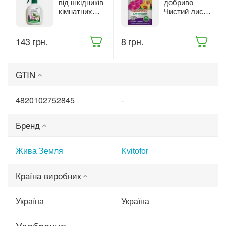
від шкідників
добриво
кімнатних
Чистий лист
рослин Жива
для орхідей
Земля
20 г (9414)
Бітоксик
‍143‍
грн.
‍8‍
грн.
спрей 300 мл
(ТД0045570)
GTIN
4820102752845
-
Бренд
Жива Земля
Kvitofor
Країна виробник
Україна
Україна