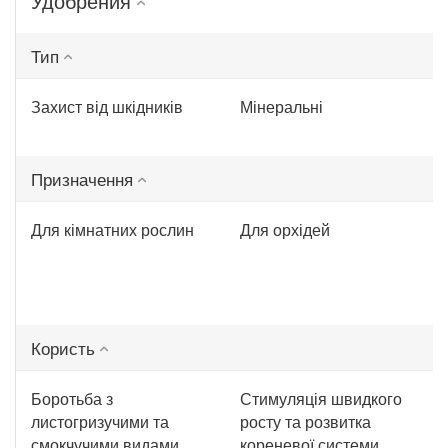
Удобрения
Тип
Захист від шкідників
Мінеральні
Призначення
Для кімнатних рослин
Для орхідей
Користь
Боротьба з
Стимуляція швидкого
листогризучими та
росту та розвитка
смокчучими видами
кореневої системи,