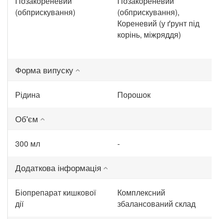
Позакореневий
Позакореневий
(обприскування)
(обприскування),
Кореневий (у ґрунт під
корінь, міжряддя)
Форма випуску
Рідина
Порошок
Об'єм
300 мл
-
Додаткова інформація
Біопрепарат кишкової
Комплексний
дії
збалансований склад