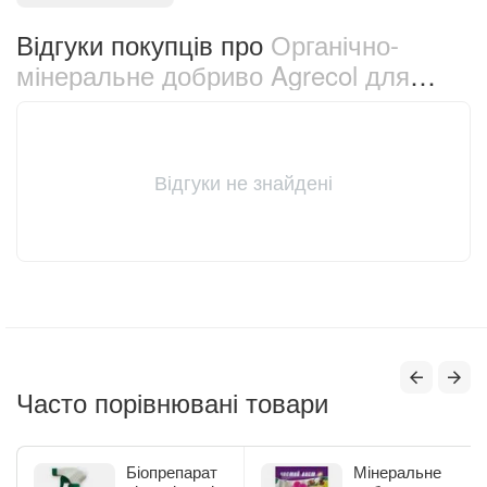
Відгуки покупців про
Органічно-
мінеральне добриво Agrecol для
гортензії 750 мл (30779)
Відгуки не знайдені
Часто порівнювані товари
Біопрепарат
Мінеральне