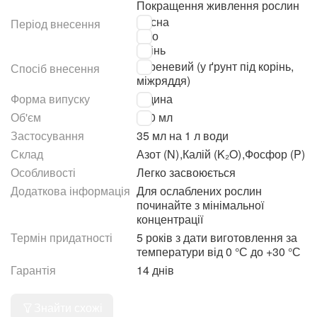
Покращення живлення рослин
Весна
Період внесення
Літо
Осінь
Кореневий (у ґрунт під корінь,
Спосіб внесення
міжряддя)
Форма випуску
Рідина
Об'єм
750 мл
Застосування
35 мл на 1 л води
Склад
Азот (N)
,
Калій (K₂O)
,
Фосфор (P)
Особливості
Легко засвоюється
Додаткова інформація
Для ослаблених рослин
починайте з мінімальної
концентрації
Термін придатності
5 років з дати виготовлення за
температури від 0 °С до +30 °С
Гарантія
14 днів
Знайти схожі