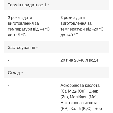
Термін придатності
2 роки з дати
3 роки з дати
виготовлення за
виготовлення за
температури від +4 °C
температури від -20 °С
до +15 °C
до +40 °С
Застосування
-
20 г на 20-40 л води
Склад
-
Аскорбінова кислота
(С), Мідь (Cu) , Цинк
(Zn), Молібден (Mo),
Нікотинова кислота
(РР), Калій (K₂O) , Бор