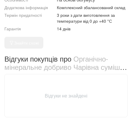
Додаткова інформація
Комплексний збалансований склад
Термін придатності
3 роки з дати виготовлення за
температури від 0 до +40 °С
Гарантія
14 днів
Знайти схожі
Відгуки покупців про
Органічно-
мінеральне добриво Чарівна суміш
для кислих ґрунтів 500 мл (545)
Відгуки не знайдені