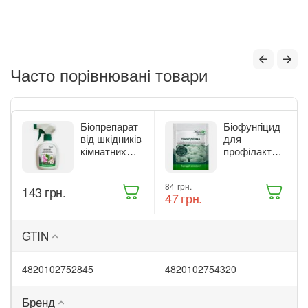
Часто порівнювані товари
Біопрепарат
Біофунгіцид
від шкідників
для
кімнатних
профілактики
рослин Жива
та лікування
Земля
рослин Жива
‍84‍
грн.
‍143‍
грн.
Бітоксик
Земля
‍47‍
грн.
спрей 300 мл
Триходерма
(ТД0045570)
20 г
(ТД0048235)
GTIN
4820102752845
4820102754320
Бренд