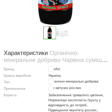
Характеристики
Органічно-
мінеральне добриво Чарівна суміш
для кислих ґрунтів 500 мл (545)
Бренд
Kvitofor
Країна виробник
Україна
Органічно-мінеральні добрива
Тип
Для квітучих рослин
Призначення
Користь
Забезпечення тривалого цвітіння
,
Нормалізує кислотність ґрунту у
відповідність до потреб
,
Підвищення імунітету рослин
,