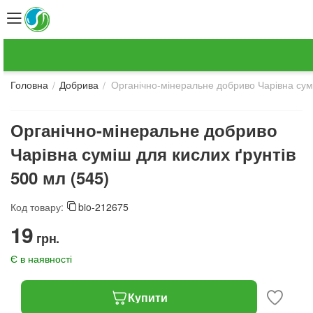
Органічно-мінеральне добриво Чарівна сумі
/
/
Головна
Добрива
Органічно-мінеральне добриво
Чарівна суміш для кислих ґрунтів
500 мл (545)
Код товару:
bio-212675
‍19‍
грн.
Є в наявності
Купити