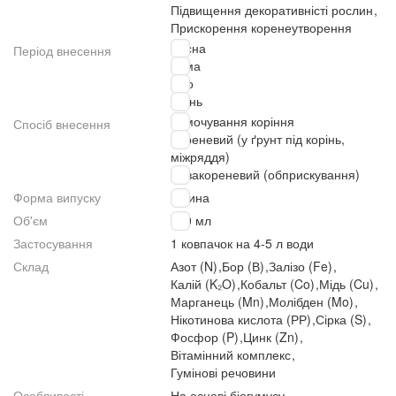
Підвищення декоративністі рослин
,
Прискорення коренеутворення
Весна
Період внесення
Зима
Літо
Осінь
Замочування коріння
Спосіб внесення
Кореневий (у ґрунт під корінь,
міжряддя)
Позакореневий (обприскування)
Форма випуску
Рідина
Об'єм
500 мл
Застосування
1 ковпачок на 4-5 л води
Склад
Азот (N)
,
Бор (В)
,
Залізо (Fe)
,
Калій (K₂O)
,
Кобальт (Co)
,
Мідь (Cu)
,
Марганець (Mn)
,
Молібден (Mo)
,
Нікотинова кислота (РР)
,
Сірка (S)
,
Фосфор (P)
,
Цинк (Zn)
,
Вітамінний комплекс
,
Гумінові речовини
Особливості
На основі біогумусу