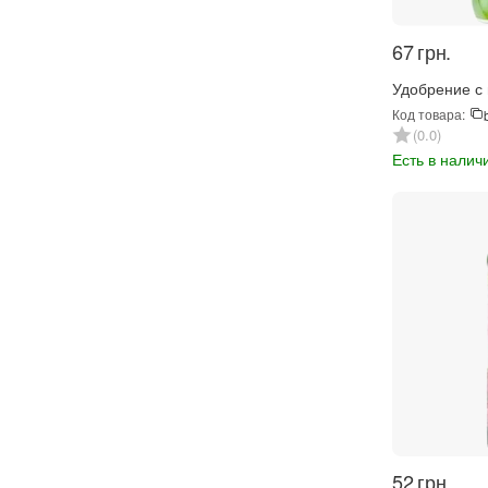
‍67‍
грн.
Удобрение с
Мистер Цвет 
Код товара:
(408)
0.0
Есть в налич
‍52‍
грн.