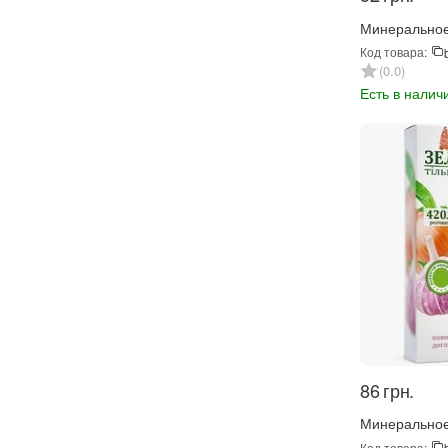
Минеральное
для азалий и
Код товара:
(397)
0.0
Есть в налич
‍86‍
грн.
Минеральное
удобрение З
Код товара: