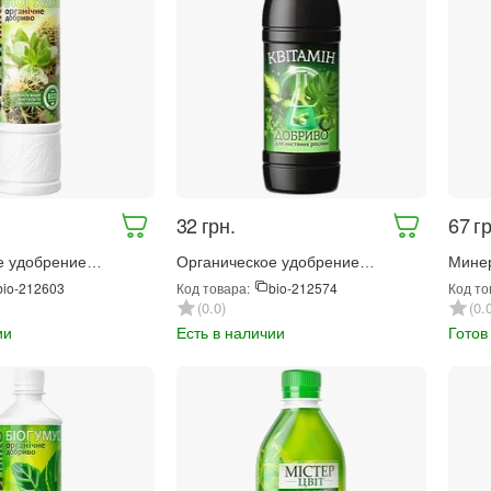
‍32‍
грн.
‍67‍
гр
е удобрение
Органическое удобрение
Минер
огумус для кактусов
Квитамин Для лиственных
Фоли 
Код товара:
Код то
bio-212603
bio-212574
кулентов 570 мл
растений 500 мл (68695)
0.0
0.
ии
Есть в наличии
Готов