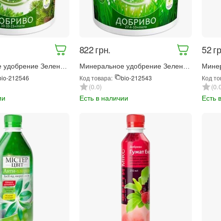
‍822‍
грн.
‍52‍
гр
 удобрение Зеленый
Минеральное удобрение Зеленый
Минер
воя 5 кг (5390)
гай Изумрудный газон 5 кг (5389)
для д
Код товара:
Код то
bio-212546
bio-212543
расте
0.0
0.
ии
Есть в наличии
Есть 