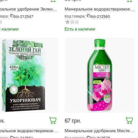
ральное удобрение Зеленый
Минеральное водорастворимое
сенняя хвоя 5 кг (8297)
удобрение Зеленый гай Aqua
вара:
Код товара:
bio-212547
bio-212560
Роза 300 г (4372)
0
0.0
в наличии
Есть в наличии
н.
‍67‍
грн.
ральное водорастворимое
Минеральное удобрение Мистер
ение Зеленый гай Aqua
Цвет Орхидея 300 мл (1112)
вара:
Код товара:
bio-212561
bio-212578