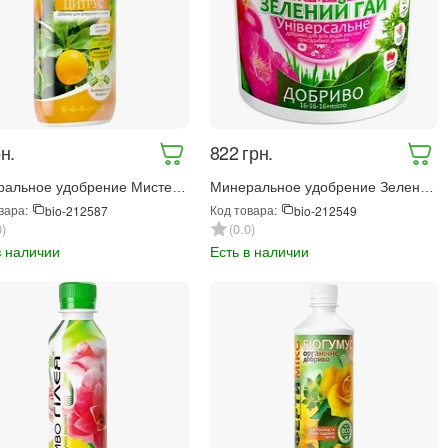
н.
‍822‍
грн.
ральное удобрение Мистер
Минеральное удобрение Зеленый
Цитрус 300 мл (412)
гай Универсальное 5 кг (7828)
вара:
Код товара:
bio-212587
bio-212549
0
0.0
в наличии
Есть в наличии