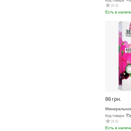
Чеснок 300 г
0.0
Есть в налич
‍86‍
грн.
Минеральное
удобрение З
Код товара:
Петуния 300 
0.0
Есть в налич