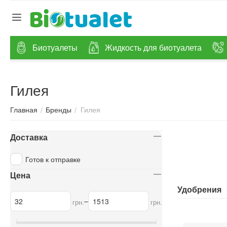
Биотуалеты
Жидкость для биотуалета
Гилея
Гилея
/
/
Главная
Бренды
Доставка
Готов к отправке
Цена
Удобрения
–
грн.
грн.