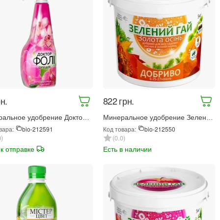
н.
‍822‍
грн.
альное удобрение Доктор
Минеральное удобрение Зеленый
Орхидея 300 мл (1294)
гай Золотая осень 5 кг (67313)
вара:
Код товара:
bio-212591
bio-212550
0
0.0
 к отправке
Есть в наличии