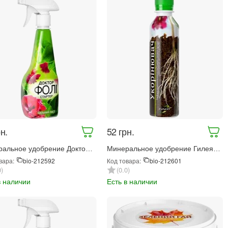
н.
‍52‍
грн.
альное удобрение Доктор
Минеральное удобрение Гилея
Стартер Сильный лист 300
Укоренитель 250 мл (1965)
вара:
Код товара:
bio-212592
bio-212601
97)
0
0.0
в наличии
Есть в наличии