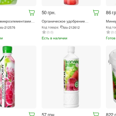
‍50‍
грн.
‍86‍
гр
 микроэлементами
Органическое удобрение
Мине
Анти-хлороз 300 мл
Фертимикс Гумат 250 мл (6647)
удобр
Код товара:
Код то
bio-212576
bio-212612
Хриза
0.0
0.
ии
Есть в наличии
Готов
‍57‍
грн.
‍822‍