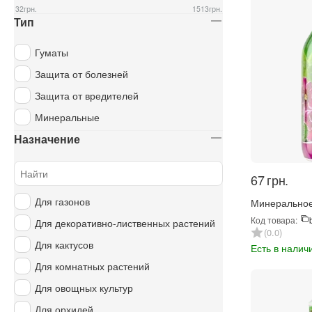
32
грн.
1513
грн.
Тип
Гуматы
Защита от болезней
Защита от вредителей
Минеральные
Назначение
‍67‍
грн.
Для газонов
Минеральное
Цвет Фиалка 
Код товара:
Для декоративно-лиственных растений
0.0
Для кактусов
Есть в налич
Для комнатных растений
Для овощных культур
Для орхидей