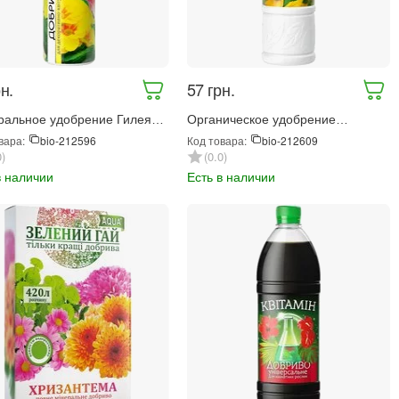
н.
‍57‍
грн.
альное удобрение Гилея
Органическое удобрение
екоративно-цветущих
Фертимикс Биогумус для роз 570
вара:
Код товара:
bio-212596
bio-212609
ний 250 мл (404)
мл (4153)
0
0.0
в наличии
Есть в наличии