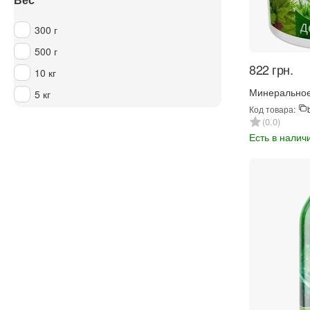
300 г
500 г
‍822‍
грн.
10 кг
5 кг
Минеральное
гай Пышная х
Код товара:
0.0
Есть в налич