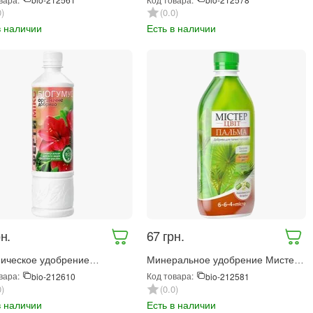
нитель 300 г (8837)
0
0.0
в наличии
Есть в наличии
н.
‍67‍
грн.
ическое удобрение
Минеральное удобрение Мистер
микс Биогумус
Цвет Пальма 300 мл (560)
вара:
Код товара:
bio-212610
bio-212581
рсальное для комнатных
0
0.0
ний 570 мл (4154)
в наличии
Есть в наличии