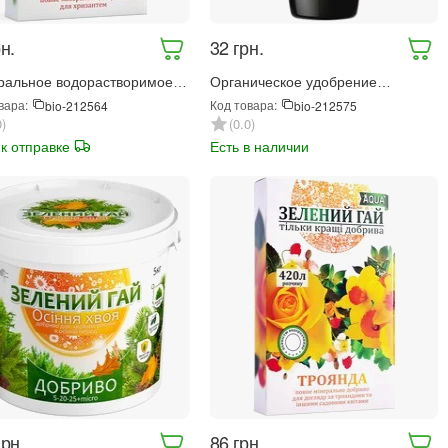
н.
‍32‍
грн.
ральное водорастворимое
Органическое удобрение
ение Зеленый гай Aqua
Квитамин Универсал 500 мл
вара:
Код товара:
bio-212564
bio-212575
нтема 300 г (68673)
(68696)
0
0.0
 к отправке
Есть в наличии
грн.
‍86‍
грн.