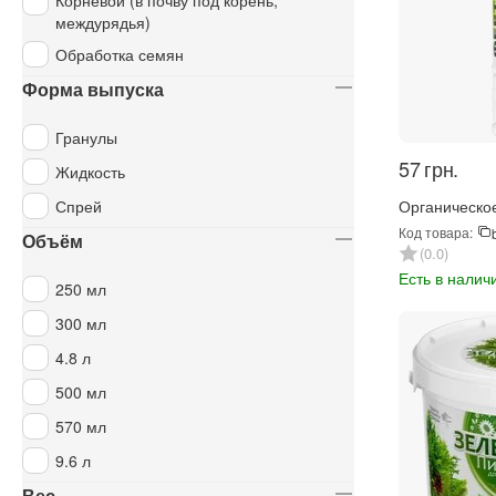
Корневой (в почву под корень,
междурядья)
Обработка семян
Форма выпуска
Гранулы
‍57‍
грн.
Жидкость
Спрей
Органическо
Фертимикс Б
Код товара:
Объём
декоративно
0.0
растений 570
Есть в налич
250 мл
300 мл
4.8 л
500 мл
570 мл
9.6 л
Вес