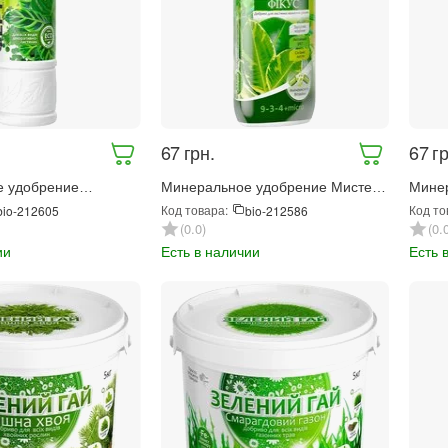
‍67‍
грн.
‍67‍
гр
е удобрение
Минеральное удобрение Мистер
Мине
иогумус для
Цвет Фикус 300 мл (561)
Цвет 
Код товара:
Код то
bio-212605
bio-212586
-лиственных
0.0
0.
 мл (4150)
ии
Есть в наличии
Есть 