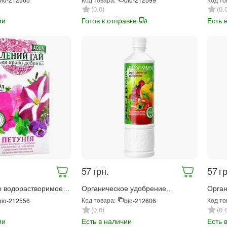
 (68674)
(401)
Укоре
0.0
0.
ии
Готов к отправке
Есть 
‍57‍
грн.
‍57‍
гр
 водорастворимое
Органическое удобрение
Орган
еленый гай Aqua
Фертимикс Биогумус для овощей
Ферти
Код товара:
Код то
bio-212556
bio-212606
г (4407)
570 мл (4151)
Униве
0.0
0.
расте
ии
Есть в наличии
Есть 