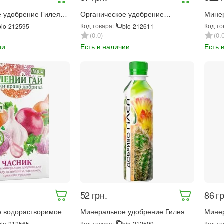
 удобрение Гилея
Органическое удобрение
Мине
 гортензий 250 мл
Фертимикс Биогумус для ягодных
гай О
Код товара:
Код то
bio-212595
bio-212611
культур 570 мл (4156)
0.0
0.
ии
Есть в наличии
Есть 
‍52‍
грн.
‍86‍
гр
 водорастворимое
Минеральное удобрение Гилея
Мине
еленый гай Aqua
для кактусов и суккулентов 250 мл
удобр
Код товара:
Код то
bio-212565
bio-212599