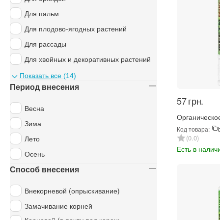
Для пальм
Для плодово-ягодных растений
Для рассады
Для хвойных и декоративных растений
Для цветущих растений
Показать все (14)
Период внесения
Для цитрусовых
‍57‍
грн.
Для ягодных культур
Весна
Органическо
Универсальные
Зима
Фертимикс Би
Код товара:
и других сук
0.0
Лето
(4574)
Есть в налич
Осень
Способ внесения
Внекорневой (опрыскивание)
Замачивание корней