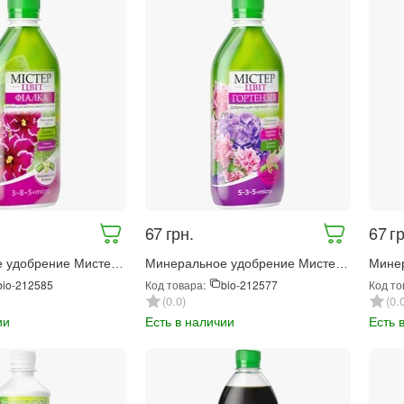
‍67‍
грн.
‍67‍
гр
 удобрение Мистер
Минеральное удобрение Мистер
Минер
300 мл (410)
Цвет Гортензия 300 мл (68675)
Фоли 
Код товара:
Код то
bio-212585
bio-212577
мл (4
0.0
0.
ии
Есть в наличии
Есть 